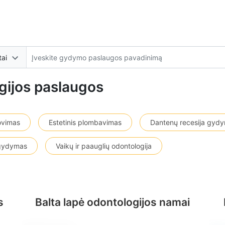
tai
gijos paslaugos
rovimas
Estetinis plombavimas
Dantenų recesija gyd
 gydymas
Vaikų ir paauglių odontologija
s
Balta lapė odontologijos namai