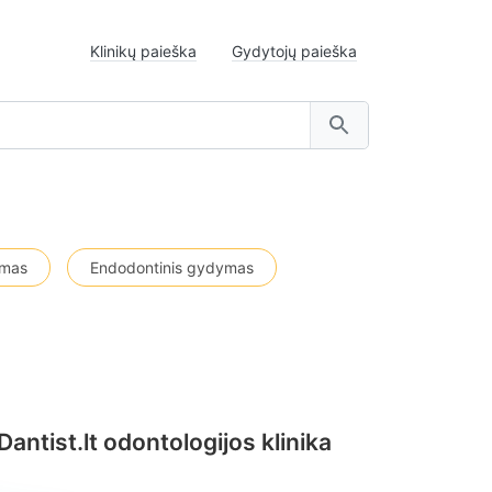
Klinikų paieška
Gydytojų paieška
ymas
Endodontinis gydymas
Dantist.lt odontologijos klinika
Denticu