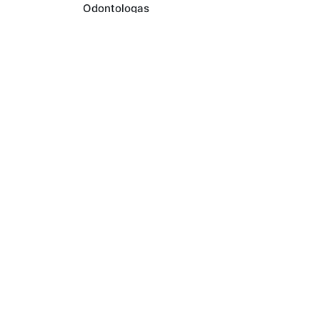
Odontologas
Informacija
Klin
Apie projekta
Ko
Privatumo politika
R
Struktūra
© 2021-2024 Visos teisės saugomos. Geraklinika