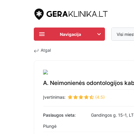
Navigacija
Visi mies
Atgal
A. Neimonienės odontologijos kab
Įvertinimas:
(4.5)
Paslaugos vieta:
Gandingos g. 15-1, LT
Plungė