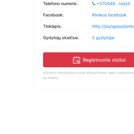
Telefono numeris:
+370448...
rodyti
Facebook:
Klinikos facebook
Tinklapis:
http://plungesodontol
Gydytojų skaičius:
5 gydytojai
Registruotis vizitui
Klinikos informacija nuolat atnaujinama, radus netikslumų
su mumis.