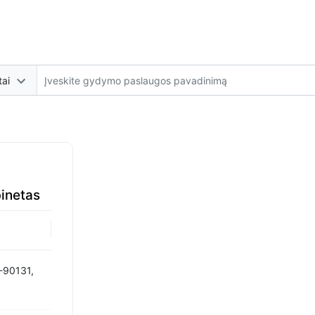
tai
inetas
-90131,