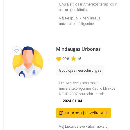
UAB Baltijos ir Amerikos terapijos ir
chirurgijos klinika
VšĮ Respublikinė Vilniaus
universitetinė ligoninė
Mindaugas Urbonas
90
%
16
Gydytojas neurochirurgas
Lietuvos sveikatos mokslų
universiteto ligoninė Kauno klinikos,
NEUR 2007 neurochirur kab.
2024-01-04
nuoroda į esveikata.lt
VšĮ Lietuvos sveikatos mokslų