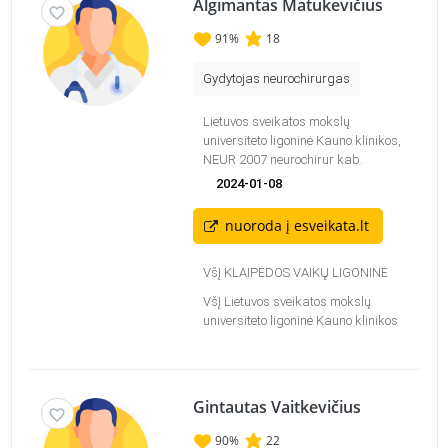
Algimantas Matukevičius
91
%
18
Gydytojas neurochirurgas
Lietuvos sveikatos mokslų
universiteto ligoninė Kauno klinikos,
NEUR 2007 neurochirur kab.
2024-01-08
nuoroda į esveikata.lt
VšĮ KLAIPĖDOS VAIKŲ LIGONINĖ
VšĮ Lietuvos sveikatos mokslų
universiteto ligoninė Kauno klinikos
Gintautas Vaitkevičius
90
%
22