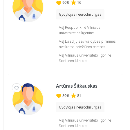
90
%
16
Gydytojas neurochirurgas
VšĮ Respublikinė Vilniaus
universitetinė ligoninė
VšĮ Lazdijų savivaldybės pirminės
sveikatos priežiūros centras
VšĮ Vilniaus universiteto ligoninė
Santaros klinikos
Artūras Šitkauskas
89
%
81
Gydytojas neurochirurgas
VšĮ Vilniaus universiteto ligoninė
Santaros klinikos