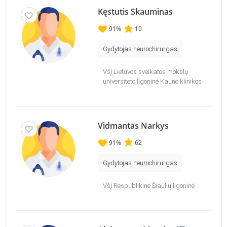
Kęstutis Skauminas
91
%
19
Gydytojas neurochirurgas
VšĮ Lietuvos sveikatos mokslų
universiteto ligoninė Kauno klinikos
Vidmantas Narkys
91
%
62
Gydytojas neurochirurgas
VšĮ Respublikinė Šiaulių ligoninė