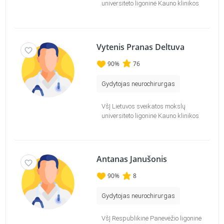
universiteto ligoninė Kauno klinikos
Vytenis Pranas Deltuva
90
%
76
Gydytojas neurochirurgas
VšĮ Lietuvos sveikatos mokslų
universiteto ligoninė Kauno klinikos
Antanas Janušonis
90
%
8
Gydytojas neurochirurgas
VšĮ Respublikinė Panevėžio ligoninė