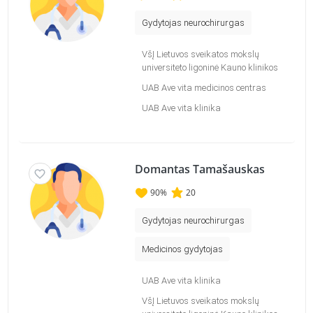
Gydytojas neurochirurgas
VšĮ Lietuvos sveikatos mokslų
universiteto ligoninė Kauno klinikos
UAB Ave vita medicinos centras
UAB Ave vita klinika
Domantas Tamašauskas
90
%
20
Gydytojas neurochirurgas
Medicinos gydytojas
UAB Ave vita klinika
VšĮ Lietuvos sveikatos mokslų