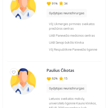
91
%
34
Gydytojas neurochirurgas
VšĮ Ukmergės pirminės sveikatos
priežiūros centras
UAB Panevėžio medicinos centras
UAB Senojo bokšto klinika
VšĮ Respublikinė Panevėžio ligoninė
Paulius Čikotas
92
%
15
Gydytojas neurochirurgas
Lietuvos sveikatos mokslų
universiteto ligoninė Kauno klinikos,
NEUR 2009 neurochirur kab.