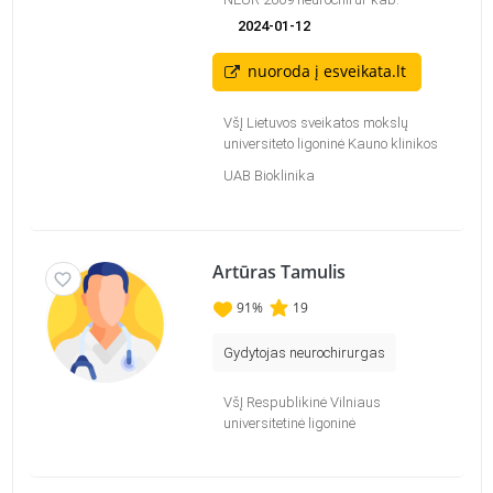
2024-01-12
nuoroda į esveikata.lt
VšĮ Lietuvos sveikatos mokslų
universiteto ligoninė Kauno klinikos
UAB Bioklinika
Artūras Tamulis
91
%
19
Gydytojas neurochirurgas
VšĮ Respublikinė Vilniaus
universitetinė ligoninė