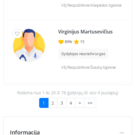
VšĮ Respublikinė Klaipėdos ligoninė
Virginijus Martusevičius
89
%
15
Gydytojas neurochirurgas
VšĮ Respublikinė Šiaulių ligoninė
Rodoma nuo 1 iki
20
iš 78 gydytojų (iš viso 4 puslapių)
1
2
3
4
>
>>
Informacija