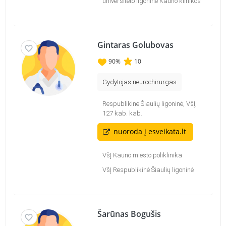
universiteto ligoninė Kauno klinikos
Gintaras Golubovas
90
%
10
Gydytojas neurochirurgas
Respublikinė Šiaulių ligoninė, VšĮ,
127 kab. kab.
nuoroda į esveikata.lt
VšĮ Kauno miesto poliklinika
VšĮ Respublikinė Šiaulių ligoninė
Šarūnas Bogušis