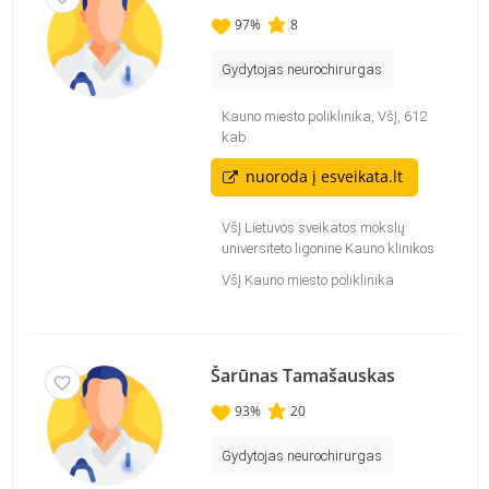
97
%
8
Gydytojas neurochirurgas
Kauno miesto poliklinika, VšĮ, 612
kab.
nuoroda į esveikata.lt
VšĮ Lietuvos sveikatos mokslų
universiteto ligoninė Kauno klinikos
VšĮ Kauno miesto poliklinika
Šarūnas Tamašauskas
93
%
20
Gydytojas neurochirurgas