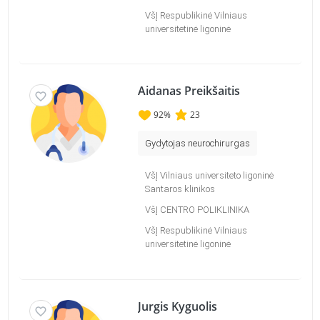
VšĮ Respublikinė Vilniaus
universitetinė ligoninė
Aidanas Preikšaitis
92
%
23
Gydytojas neurochirurgas
VšĮ Vilniaus universiteto ligoninė
Santaros klinikos
VšĮ CENTRO POLIKLINIKA
VšĮ Respublikinė Vilniaus
universitetinė ligoninė
Jurgis Kyguolis