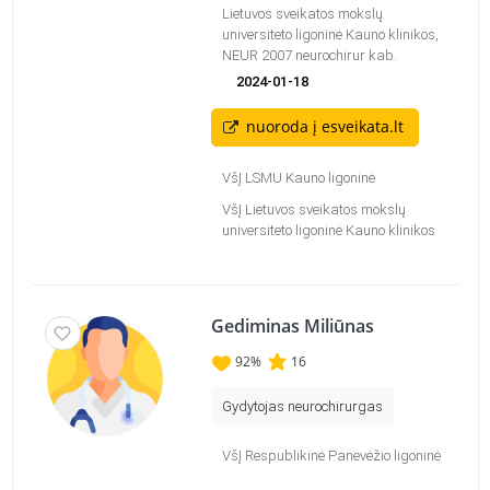
Lietuvos sveikatos mokslų
universiteto ligoninė Kauno klinikos,
NEUR 2007 neurochirur kab.
2024-01-18
nuoroda į esveikata.lt
VšĮ LSMU Kauno ligoninė
VšĮ Lietuvos sveikatos mokslų
universiteto ligoninė Kauno klinikos
Gediminas Miliūnas
92
%
16
Gydytojas neurochirurgas
VšĮ Respublikinė Panevėžio ligoninė