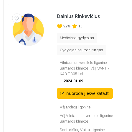
Dainius Rinkevičius
92
%
13
Medicinos gydytojas
Gydytojas neurochirurgas
Vilniaus universiteto ligoninė
Santaros klinikos, VšĮ, SANT.7
KAB.E 305 kab.
2024-01-09
nuoroda į esveikata.lt
VšĮ Molėtų ligoninė
VšĮ Vilniaus universiteto ligoninė
Santaros klinikos
Santariškių Vaikų Ligoninė