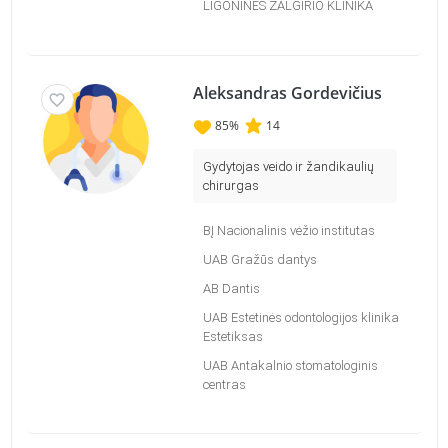
LIGONINĖS ŽALGIRIO KLINIKA
Aleksandras Gordevičius
85
%
14
Gydytojas veido ir žandikaulių
chirurgas
BĮ Nacionalinis vėžio institutas
UAB Gražūs dantys
AB Dantis
UAB Estetinės odontologijos klinika
Estetiksas
UAB Antakalnio stomatologinis
centras