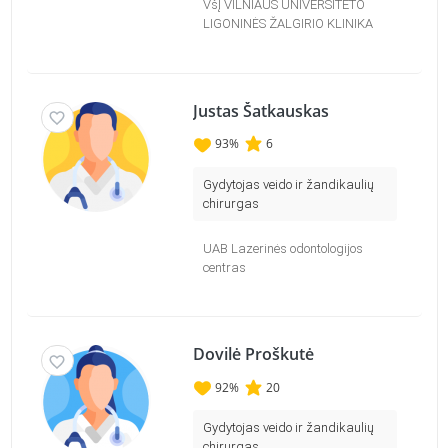
VšĮ VILNIAUS UNIVERSITETO
LIGONINĖS ŽALGIRIO KLINIKA
Justas Šatkauskas
93
%
6
Gydytojas veido ir žandikaulių
chirurgas
UAB Lazerinės odontologijos
centras
Dovilė Proškutė
92
%
20
Gydytojas veido ir žandikaulių
chirurgas