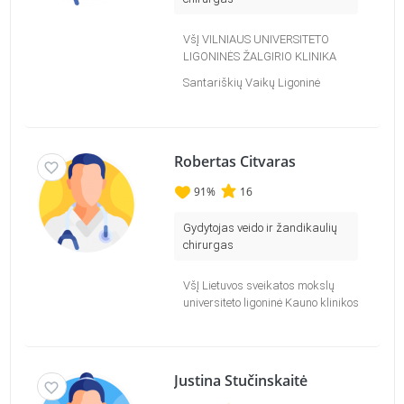
VšĮ VILNIAUS UNIVERSITETO
LIGONINĖS ŽALGIRIO KLINIKA
Santariškių Vaikų Ligoninė
Robertas Citvaras
91
%
16
Gydytojas veido ir žandikaulių
chirurgas
VšĮ Lietuvos sveikatos mokslų
universiteto ligoninė Kauno klinikos
Justina Stučinskaitė