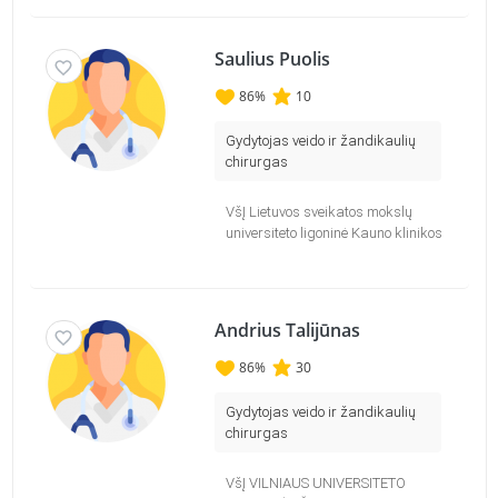
Saulius Puolis
86
%
10
Gydytojas veido ir žandikaulių
chirurgas
VšĮ Lietuvos sveikatos mokslų
universiteto ligoninė Kauno klinikos
Andrius Talijūnas
86
%
30
Gydytojas veido ir žandikaulių
chirurgas
VšĮ VILNIAUS UNIVERSITETO