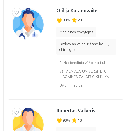
Otilija Kutanovaitė
90
%
20
Medicinos gydytojas
Gydytojas veido ir žandikaulių
chirurgas
BĮ Nacionalinis vėžio institutas
VšĮ VILNIAUS UNIVERSITETO
LIGONINĖS ŽALGIRIO KLINIKA
UAB Inmedica
Robertas Valkeris
90
%
10