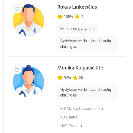
Rokas Linkevičius
100
%
7
Medicinos gydytojas
Gydytojas veido ir žandikaulių
chirurgas
Monika Kulpavičiūtė
94
%
20
Gydytojas veido ir žandikaulių
chirurgas
MB Mažoji Užupio klinika
AB Dantis
UAB Gidenta