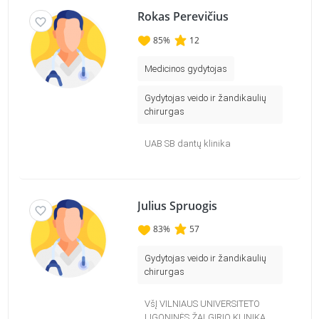
Rokas Perevičius
85
%
12
Medicinos gydytojas
Gydytojas veido ir žandikaulių
chirurgas
UAB SB dantų klinika
Julius Spruogis
83
%
57
Gydytojas veido ir žandikaulių
chirurgas
VšĮ VILNIAUS UNIVERSITETO
LIGONINĖS ŽALGIRIO KLINIKA