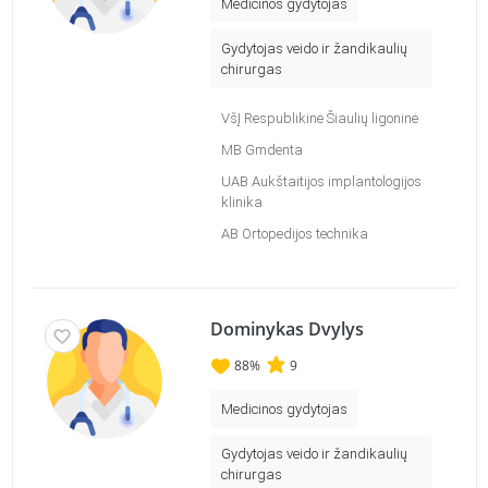
Medicinos gydytojas
Gydytojas veido ir žandikaulių
chirurgas
VšĮ Respublikinė Šiaulių ligoninė
MB Gmdenta
UAB Aukštaitijos implantologijos
klinika
AB Ortopedijos technika
Dominykas Dvylys
88
%
9
Medicinos gydytojas
Gydytojas veido ir žandikaulių
chirurgas