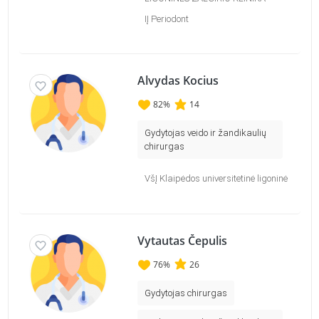
IĮ Periodont
Alvydas Kocius
82
%
14
Gydytojas veido ir žandikaulių
chirurgas
VšĮ Klaipėdos universitetinė ligoninė
Vytautas Čepulis
76
%
26
Gydytojas chirurgas