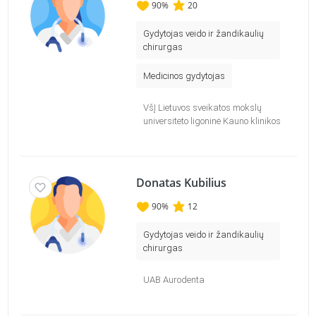
90
%
20
Gydytojas veido ir žandikaulių
chirurgas
Medicinos gydytojas
VšĮ Lietuvos sveikatos mokslų
universiteto ligoninė Kauno klinikos
Donatas Kubilius
90
%
12
Gydytojas veido ir žandikaulių
chirurgas
UAB Aurodenta