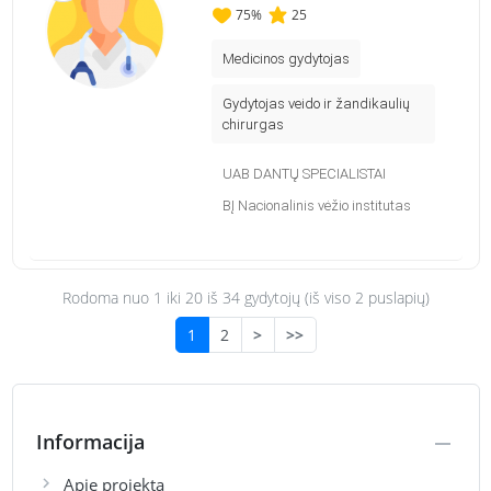
75
%
25
Medicinos gydytojas
Gydytojas veido ir žandikaulių
chirurgas
UAB DANTŲ SPECIALISTAI
BĮ Nacionalinis vėžio institutas
Rodoma nuo 1 iki
20
iš 34 gydytojų (iš viso 2 puslapių)
1
2
>
>>
Informacija
Apie projekta