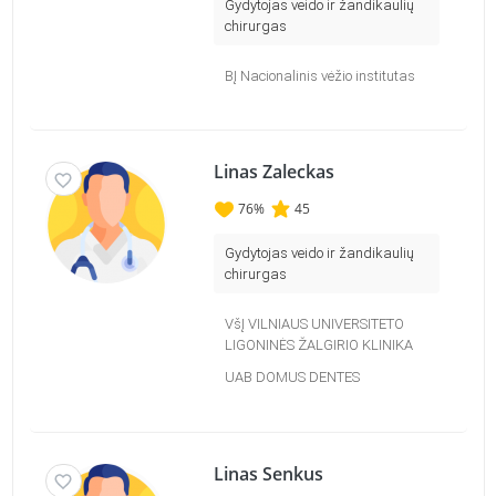
Gydytojas veido ir žandikaulių
chirurgas
BĮ Nacionalinis vėžio institutas
Linas Zaleckas
76
%
45
Gydytojas veido ir žandikaulių
chirurgas
VšĮ VILNIAUS UNIVERSITETO
LIGONINĖS ŽALGIRIO KLINIKA
UAB DOMUS DENTES
Linas Senkus