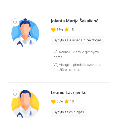
Jolanta Marija Šakalienė
66
%
15
Gydytojas akušeris-ginekologas
VŠI Kauno P. Mažylio gimdymo
namai
VšĮ Visagino pirminės sveikatos
priežiūros centras
Leonid Lavrijenko
65
%
10
Gydytojas chirurgas