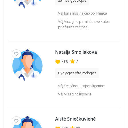
Šeimos gydytojas
VšĮ Ignalinos rajono poliklinika
VšĮ Visagino pirminės sveikatos
priežiūros centras
Natalja Smoliakova
71
%
7
Gydytojas oftalmologas
VšĮ Švenčionių rajono ligoninė
VšĮ Visagino ligoninė
Aistė Sniečkuvienė