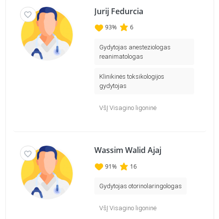
Jurij Fedurcia
93
%
6
Gydytojas anesteziologas
reanimatologas
Klinikinės toksikologijos
gydytojas
VšĮ Visagino ligoninė
Wassim Walid Ajaj
91
%
16
Gydytojas otorinolaringologas
VšĮ Visagino ligoninė