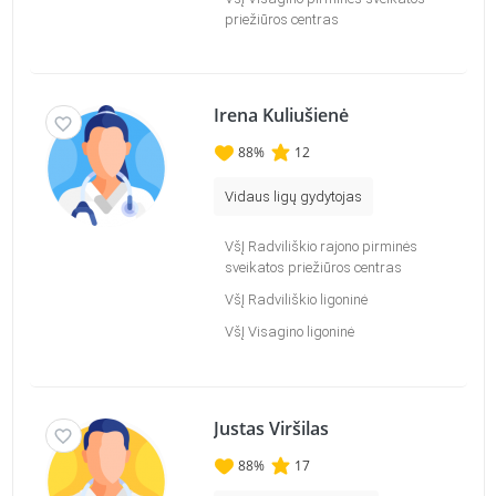
priežiūros centras
Irena Kuliušienė
88
%
12
Vidaus ligų gydytojas
VšĮ Radviliškio rajono pirminės
sveikatos priežiūros centras
VšĮ Radviliškio ligoninė
VšĮ Visagino ligoninė
Justas Viršilas
88
%
17