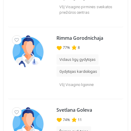
VšĮ Visagino pirminės sveikatos
priežiūros centras
Rimma Gorodnichaja
77
%
8
Vidaus ligų gydytojas
Gydytojas kardiologas
VšĮ Visagino ligoninė
Svetlana Goleva
74
%
11