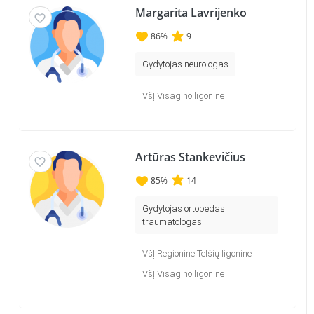
Margarita Lavrijenko
86
%
9
Gydytojas neurologas
VšĮ Visagino ligoninė
Artūras Stankevičius
85
%
14
Gydytojas ortopedas
traumatologas
VšĮ Regioninė Telšių ligoninė
VšĮ Visagino ligoninė