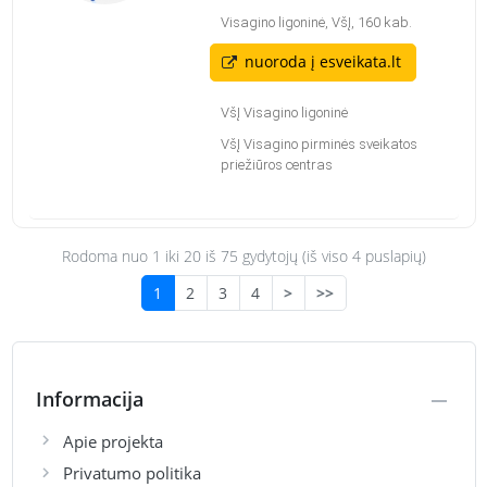
Visagino ligoninė, VšĮ, 160 kab.
nuoroda į esveikata.lt
VšĮ Visagino ligoninė
VšĮ Visagino pirminės sveikatos
priežiūros centras
Rodoma nuo 1 iki
20
iš 75 gydytojų (iš viso 4 puslapių)
1
2
3
4
>
>>
Informacija
Apie projekta
Privatumo politika