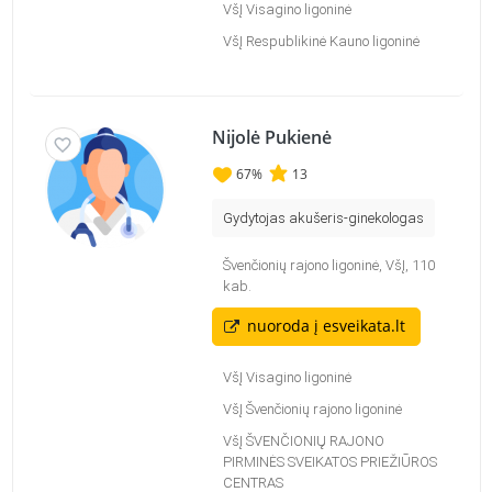
VšĮ Visagino ligoninė
VšĮ Respublikinė Kauno ligoninė
Nijolė Pukienė
67
%
13
Gydytojas akušeris-ginekologas
Švenčionių rajono ligoninė, VšĮ, 110
kab.
nuoroda į esveikata.lt
VšĮ Visagino ligoninė
VšĮ Švenčionių rajono ligoninė
VšĮ ŠVENČIONIŲ RAJONO
PIRMINĖS SVEIKATOS PRIEŽIŪROS
CENTRAS