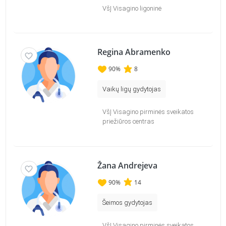
VšĮ Visagino ligoninė
Regina Abramenko
90
%
8
Vaikų ligų gydytojas
VšĮ Visagino pirminės sveikatos
priežiūros centras
Žana Andrejeva
90
%
14
Šeimos gydytojas
VšĮ Visagino pirminės sveikatos