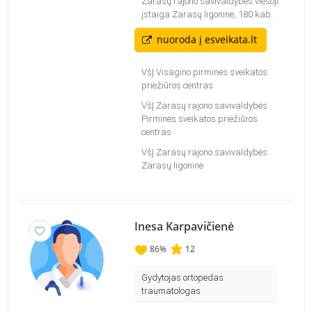
Zarasų rajono savivaldybės viešoji
įstaiga Zarasų ligoninė, 180 kab.
nuoroda į esveikata.lt
VšĮ Visagino pirminės sveikatos
priežiūros centras
VšĮ Zarasų rajono savivaldybės
Pirminės sveikatos priežiūros
centras
VšĮ Zarasų rajono savivaldybės
Zarasų ligoninė
Inesa Karpavičienė
86
%
12
Gydytojas ortopedas
traumatologas