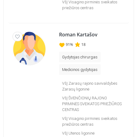
VšĮ Visagino pirminės sveikatos
priežiūros centras
Roman Kartašov
91
%
18
Gydytojas chirurgas
Medicinos gydytojas
VšĮ Zarasų rajono savivaldybės
Zarasų ligoninė
VšĮ ŠVENČIONIŲ RAJONO
PIRMINĖS SVEIKATOS PRIEŽIŪROS
CENTRAS
VšĮ Visagino pirminės sveikatos
priežiūros centras
VšĮ Utenos ligoninė