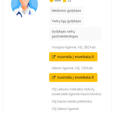
68
%
22
Medicinos gydytojas
Vaikų ligų gydytojas
Gydytojas vaikų
gastroenterologas
Visagino ligoninė, VšĮ, 282 kab.
nuoroda į esveikata.lt
Utenos ligoninė, VšĮ, 129 kab.
nuoroda į esveikata.lt
VšĮ Lietuvos sveikatos mokslų
universiteto ligoninė Kauno klinikos
VšĮ Kauno miesto poliklinika
VšĮ Utenos ligoninė