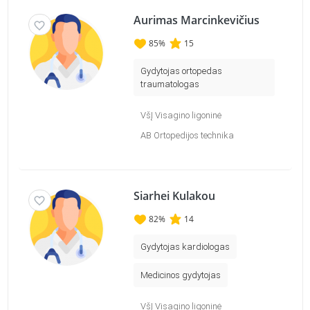
Aurimas Marcinkevičius
85
%
15
Gydytojas ortopedas
traumatologas
VšĮ Visagino ligoninė
AB Ortopedijos technika
Siarhei Kulakou
82
%
14
Gydytojas kardiologas
Medicinos gydytojas
VšĮ Visagino ligoninė