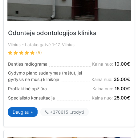
Odontėja odontologijos klinika
Vilnius
- Latako gatvė 1-17, Vilnius
(5)
10.00€
Danties radiograma
Kaina nuo:
Gydymo plano sudarymas (raštu), jei
35.00€
gydysis ne mūsų klinikoje
Kaina nuo:
15.00€
Profilaktinė apžiūra
Kaina nuo:
25.00€
Specialisto konsultacija
Kaina nuo:
Daugiau »
+370615...
rodyti