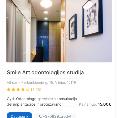
Smile Art odontologijos studija
Vilnius
- Perkūnkiemio g. 15, Vilnius 12119
(4.75)
Gyd. Odontologo specialisto konsultacija
15.00€
dėl implantacijos ir protezavimo
Kaina nuo:
Daugiau »
+370699...
rodyti