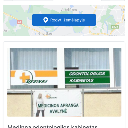
Rodyti žemėlapyje
Medinna odontologijos kabinetas