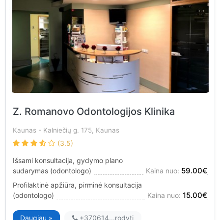
Z. Romanovo Odontologijos Klinika
Kaunas
- Kalniečių g. 175, Kaunas
(3.5)
Išsami konsultacija, gydymo plano
59.00€
sudarymas (odontologo)
Kaina nuo:
Profilaktinė apžiūra, pirminė konsultacija
15.00€
(odontologo)
Kaina nuo:
Daugiau »
+370614...
rodyti