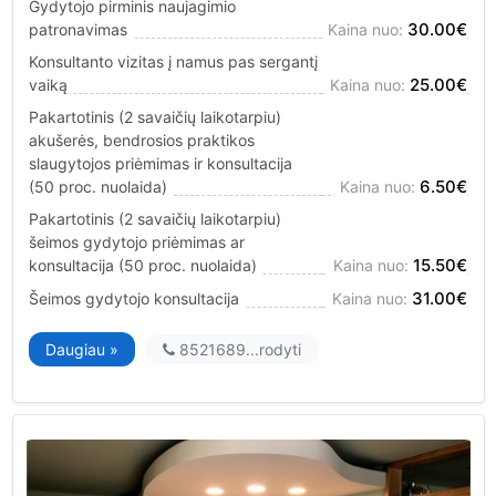
Gydytojo pirminis naujagimio
30.00€
patronavimas
Kaina nuo:
Konsultanto vizitas į namus pas sergantį
25.00€
vaiką
Kaina nuo:
Pakartotinis (2 savaičių laikotarpiu)
akušerės, bendrosios praktikos
slaugytojos priėmimas ir konsultacija
6.50€
(50 proc. nuolaida)
Kaina nuo:
Pakartotinis (2 savaičių laikotarpiu)
šeimos gydytojo priėmimas ar
15.50€
konsultacija (50 proc. nuolaida)
Kaina nuo:
31.00€
Šeimos gydytojo konsultacija
Kaina nuo:
Daugiau »
8521689...
rodyti