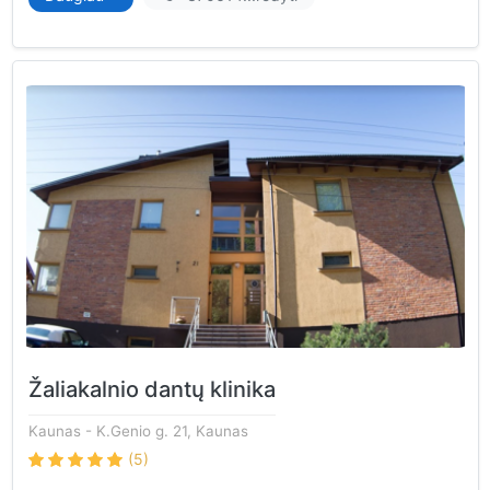
Žaliakalnio dantų klinika
Kaunas
- K.Genio g. 21, Kaunas
(5)