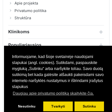
Apie projekta
Privatumo politika
Struktūra
Klinikoms
Populiariausios
Informuojame, kad šioje svetainėje naudojami
slapukai (angl. cookies). Sutikdami, paspauskite
mygtuką „Sutinku“ arba naršykite toliau. Savo duotą
Geraklinika.lt
- yra sveikatos priežiūros paslaugų ir klinikų
paieškos platforma, kuri padeda vartotojams greitai ir
sutikimą bet kada galėsite atšaukti pakeisdami savo
lengvai rasti sveikatos priežiūros paslaugas, palyginti
interneto naršyklės nustatymus ir ištrindami įrašytus
kainas ir užsirašyti pas gydytojus.
slapukus
Susisiekite su mumis
info@geraklinika.lt
Daugiau apie privatumo politiką skaitykite čia.
© 2021-2024 Visos teisės saugomos. Geraklinika.lt
Nesutinku
Tvarkyti
Sutinku