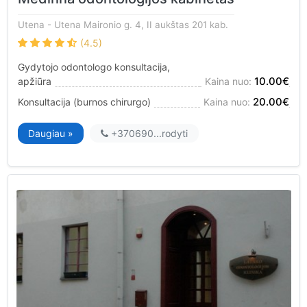
Utena
- Utena Maironio g. 4, II aukštas 201 kab.
(4.5)
Gydytojo odontologo konsultacija,
10.00€
apžiūra
Kaina nuo:
20.00€
Konsultacija (burnos chirurgo)
Kaina nuo:
Daugiau »
+370690...
rodyti