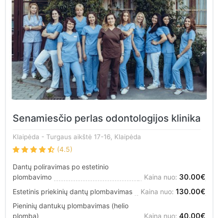
Senamiesčio perlas odontologijos klinika
Klaipėda
- Turgaus aikštė 17-16, Klaipėda
(4.5)
Dantų poliravimas po estetinio
30.00€
plombavimo
Kaina nuo:
130.00€
Estetinis priekinių dantų plombavimas
Kaina nuo:
Pieninių dantukų plombavimas (helio
40.00€
plomba)
Kaina nuo: