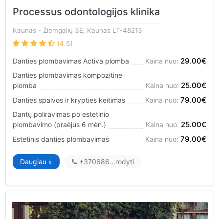
Processus odontologijos klinika
Kaunas
- Žiemgalių 3E, Kaunas LT-48213
(4.5)
29.00€
Danties plombavimas Activa plomba
Kaina nuo:
Danties plombavimas kompozitine
25.00€
plomba
Kaina nuo:
79.00€
Danties spalvos ir krypties keitimas
Kaina nuo:
Dantų poliravimas po estetinio
25.00€
plombavimo (praėjus 6 mėn.)
Kaina nuo:
79.00€
Estetinis danties plombavimas
Kaina nuo:
Daugiau »
+370686...
rodyti