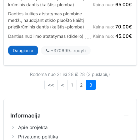
65.00€
krūminis dantis (kaištis+plomba)
Kaina nuo:
Danties kulties atstatymas plombine
medž., naudojant stiklo pluošto kaištį
70.00€
prieškrūminis dantis (kaištis+plomba)
Kaina nuo:
45.00€
Danties nudilimo atstatymas (didelio)
Kaina nuo:
Daugiau »
+370699...
rodyti
Rodoma nuo 21 iki 28 iš 28 (3 puslapių)
<<
<
1
2
3
Informacija
Apie projekta
Privatumo politika