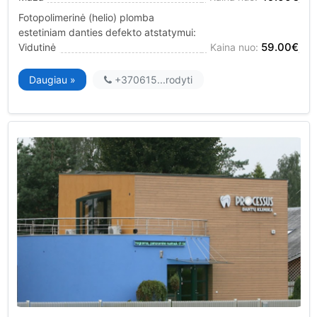
Fotopolimerinė (helio) plomba
estetiniam danties defekto atstatymui:
59.00€
Vidutinė
Kaina nuo:
Daugiau »
+370615...
rodyti