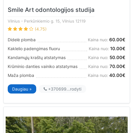
Smile Art odontologijos studija
Vilnius
- Perkūnkiemio g. 15, Vilnius 12119
(4.75)
60.00€
Didelė plomba
Kaina nuo:
10.00€
Kaklelio padengimas fluoru
Kaina nuo:
50.00€
Kandamųjų kraštų atstatymas
Kaina nuo:
70.00€
Krūminio danties vainiko atstatymas
Kaina nuo:
40.00€
Maža plomba
Kaina nuo:
Daugiau »
+370699...
rodyti