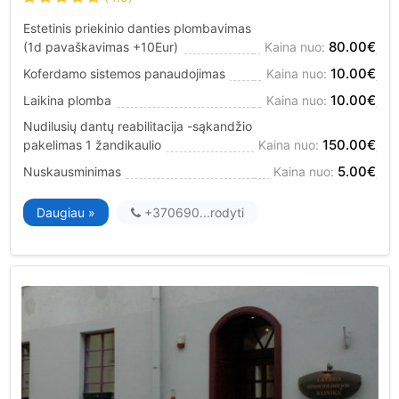
Estetinis priekinio danties plombavimas
80.00€
(1d pavaškavimas +10Eur)
Kaina nuo:
10.00€
Koferdamo sistemos panaudojimas
Kaina nuo:
10.00€
Laikina plomba
Kaina nuo:
Nudilusių dantų reabilitacija -sąkandžio
150.00€
pakelimas 1 žandikaulio
Kaina nuo:
5.00€
Nuskausminimas
Kaina nuo:
Daugiau »
+370690...
rodyti