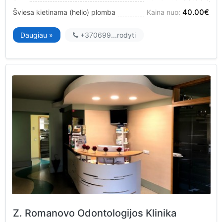
40.00€
Šviesa kietinama (helio) plomba
Kaina nuo:
Daugiau »
+370699...
rodyti
Z. Romanovo Odontologijos Klinika