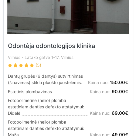
Odontėja odontologijos klinika
Vilnius
- Latako gatvė 1-17, Vilnius
(5)
Dantų grupės (6 dantys) sutvirtinimas
150.00€
(šinavimas) stiklo pluošto juostelėmis.
Kaina nuo:
90.00€
Estetinis plombavimas
Kaina nuo:
Fotopolimerinė (helio) plomba
estetiniam danties defekto atstatymui:
69.00€
Didelė
Kaina nuo:
Fotopolimerinė (helio) plomba
estetiniam danties defekto atstatymui:
49.00€
Maža
Kaina nuo: