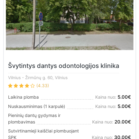
Švytintys dantys odontologijos klinika
Vilnius
- Žirmūnų g. 60, Vilnius
(4.33)
5.00€
Laikina plomba
Kaina nuo:
5.00€
Nuskausminimas (1 karpulė)
Kaina nuo:
Pieninių dantų gydymas ir
20.00€
plombavimas
Kaina nuo:
Sutvirtinamieji kaiščiai plombuojant
30.00€
SPK
Kaina nuo: