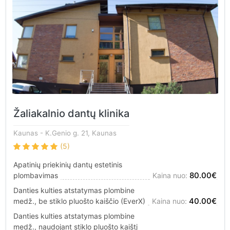
Žaliakalnio dantų klinika
Kaunas
- K.Genio g. 21, Kaunas
(5)
Apatinių priekinių dantų estetinis
80.00€
plombavimas
Kaina nuo:
Danties kulties atstatymas plombine
40.00€
medž., be stiklo pluošto kaiščio (EverX)
Kaina nuo:
Danties kulties atstatymas plombine
medž., naudojant stiklo pluošto kaištį