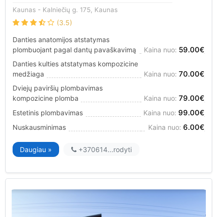
Kaunas
- Kalniečių g. 175, Kaunas
(3.5)
Danties anatomijos atstatymas
59.00€
plombuojant pagal dantų pavaškavimą
Kaina nuo:
Danties kulties atstatymas kompozicine
70.00€
medžiaga
Kaina nuo:
Dviejų paviršių plombavimas
79.00€
kompozicine plomba
Kaina nuo:
99.00€
Estetinis plombavimas
Kaina nuo:
6.00€
Nuskausminimas
Kaina nuo:
Daugiau »
+370614...
rodyti