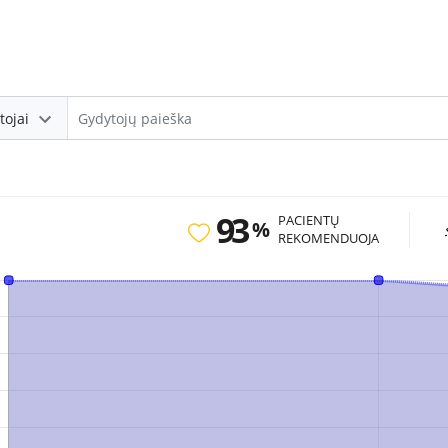
tojai
93
PACIENTŲ
%
REKOMENDUOJA