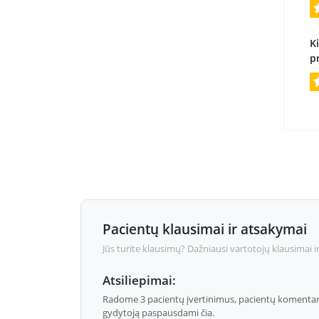
Ki
p
Pacientų klausimai ir atsakymai
Jūs turite klausimų? Dažniausi vartotojų klausimai i
Atsiliepimai:
Radome 3 pacientų įvertinimus, pacientų komentarų
gydytoją paspausdami čia.