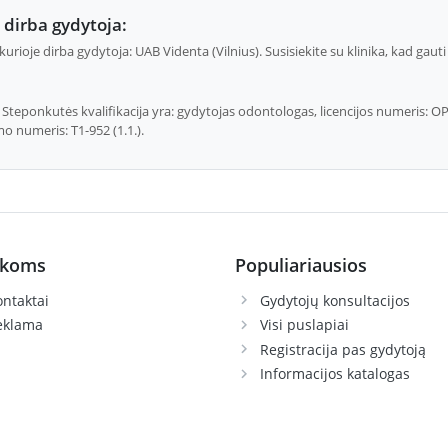
dirba gydytoja:
 kurioje dirba gydytoja: UAB Videnta (Vilnius). Susisiekite su klinika, kad ga
teponkutės kvalifikacija yra: gydytojas odontologas, licencijos numeris: OPL
mo numeris: T1-952 (1.1.).
ikoms
Populiariausios
ntaktai
Gydytojų konsultacijos
eklama
Visi puslapiai
Registracija pas gydytoją
Informacijos katalogas