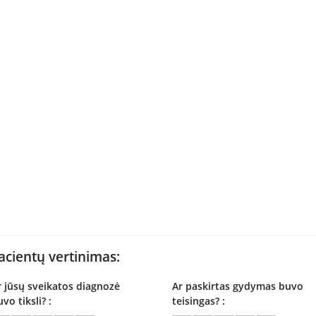
acientų vertinimas:
r jūsų sveikatos diagnozė
Ar paskirtas gydymas buvo
vo tiksli? :
teisingas? :