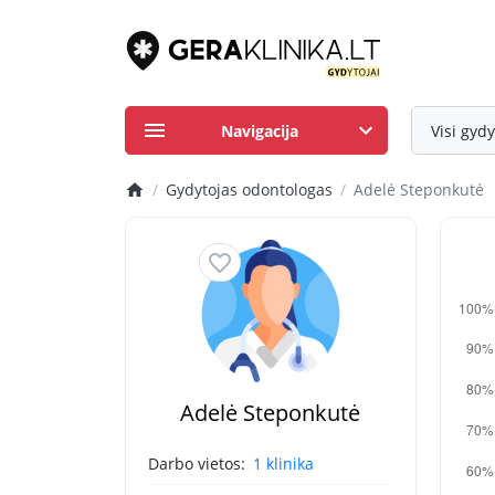
Navigacija
Visi gydy
Gydytojas odontologas
Adelė Steponkutė
Adelė Steponkutė
Darbo vietos:
1 klinika