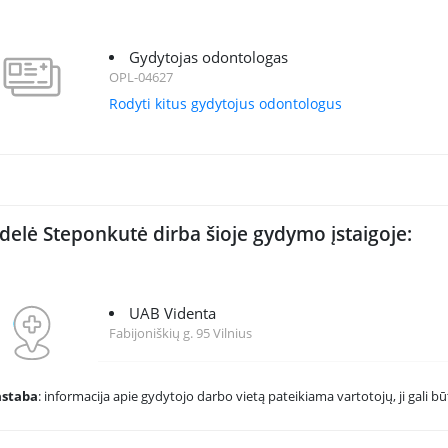
Gydytojas odontologas
OPL-04627
Rodyti kitus gydytojus odontologus
delė Steponkutė dirba šioje gydymo įstaigoje:
UAB Videnta
Fabijoniškių g. 95 Vilnius
astaba
: informacija apie gydytojo darbo vietą pateikiama vartotojų, ji gali būt