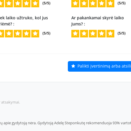
(5/5)
(5/5)
ek laiko užtruko, kol jus
Ar pakankamai skyrė laiko
riėmė? :
Jums? :
(5/5)
(5/5)
Palikti įvertinimą arba atsi
r atsakymai.
 apie gydytoją nėra. Gydytoją Adelę Steponkutę rekomenduoja 93% vartotojų,