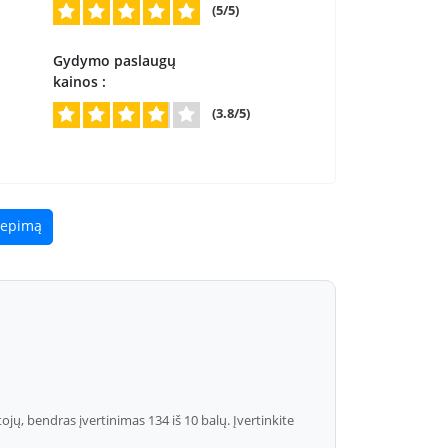
(5/5)
Gydymo paslaugų
kainos :
(3.8/5)
liepimą
 bendras įvertinimas 134 iš 10 balų. Įvertinkite