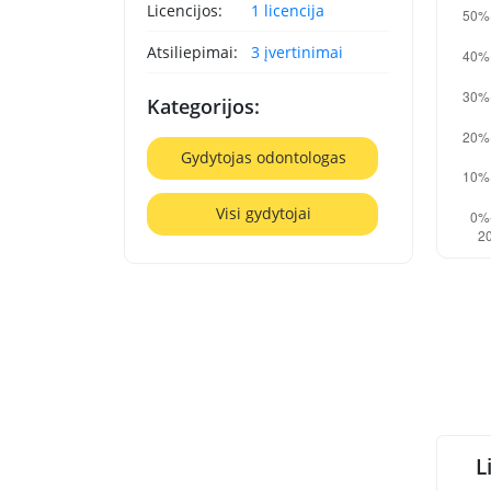
Licencijos:
1 licencija
Atsiliepimai:
3 įvertinimai
Kategorijos:
Gydytojas odontologas
Visi gydytojai
L