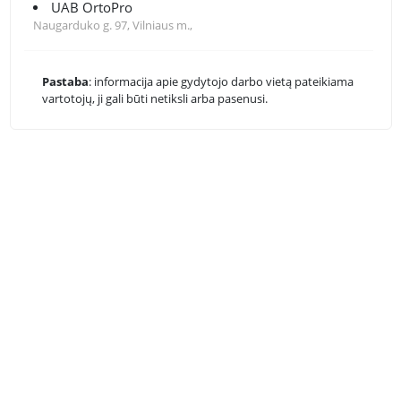
UAB OrtoPro
Naugarduko g. 97, Vilniaus m.,
Pastaba
: informacija apie gydytojo darbo vietą pateikiama
vartotojų, ji gali būti netiksli arba pasenusi.