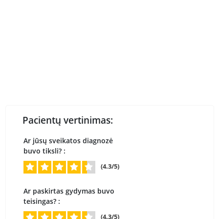
Pacientų vertinimas:
Ar jūsų sveikatos diagnozė
buvo tiksli? :
(4.3/5)
Ar paskirtas gydymas buvo
teisingas? :
(4.3/5)