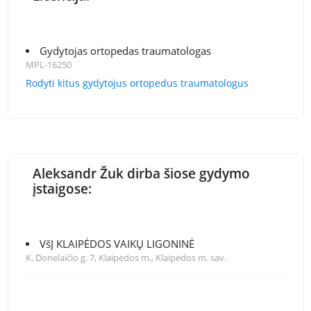
Gydytojas ortopedas traumatologas
MPL-16250
Rodyti kitus gydytojus ortopedus traumatologus
Aleksandr Žuk dirba šiose gydymo
įstaigose:
VšĮ KLAIPĖDOS VAIKŲ LIGONINĖ
K. Donelaičio g. 7, Klaipėdos m., Klaipėdos m. sav.