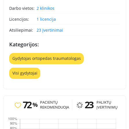
Darbo vietos:
2 klinikos
Licencijos:
1 licencija
Atsiliepimai:
23 įvertinimai
Kategorijos:
Gydytojas ortopedas traumatologas
Visi gydytojai
72
23
PACIENTŲ
PALIKTŲ
%
REKOMENDUOJA
ĮVERTINIMŲ