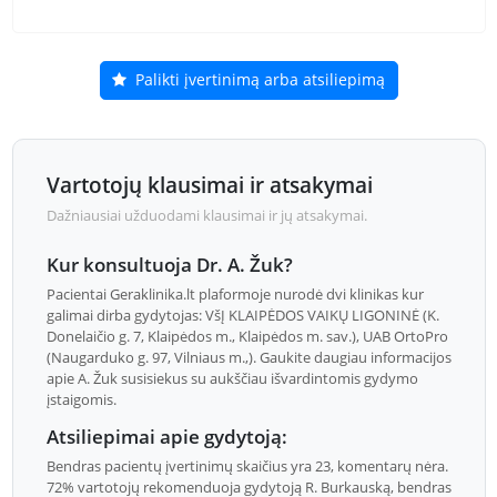
Palikti įvertinimą arba atsiliepimą
Vartotojų klausimai ir atsakymai
Dažniausiai užduodami klausimai ir jų atsakymai.
Kur konsultuoja Dr. A. Žuk?
Pacientai Geraklinika.lt plaformoje nurodė dvi klinikas kur
galimai dirba gydytojas: VšĮ KLAIPĖDOS VAIKŲ LIGONINĖ (K.
Donelaičio g. 7, Klaipėdos m., Klaipėdos m. sav.), UAB OrtoPro
(Naugarduko g. 97, Vilniaus m.,). Gaukite daugiau informacijos
apie A. Žuk susisiekus su aukščiau išvardintomis gydymo
įstaigomis.
Atsiliepimai apie gydytoją:
Bendras pacientų įvertinimų skaičius yra 23, komentarų nėra.
72% vartotojų rekomenduoja gydytoją R. Burkauską, bendras