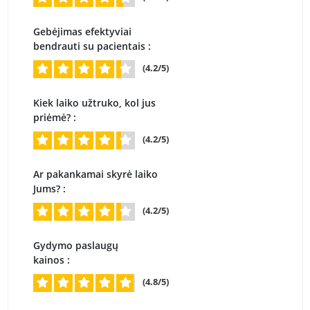
Gebėjimas efektyviai
bendrauti su pacientais :
(4.2/5)
Kiek laiko užtruko, kol jus
priėmė? :
(4.2/5)
Ar pakankamai skyrė laiko
Jums? :
(4.2/5)
Gydymo paslaugų
kainos :
(4.8/5)