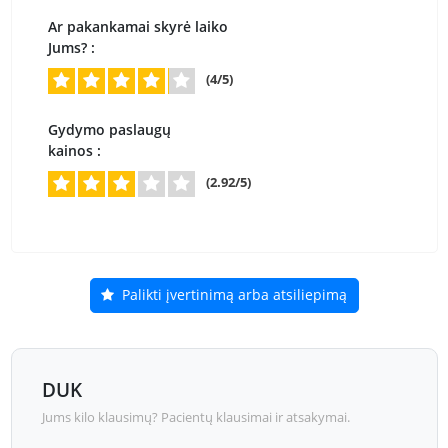
Ar pakankamai skyrė laiko
Jums? :
(4/5)
Gydymo paslaugų
kainos :
(2.92/5)
Palikti įvertinimą arba atsiliepimą
DUK
Jums kilo klausimų? Pacientų klausimai ir atsakymai.