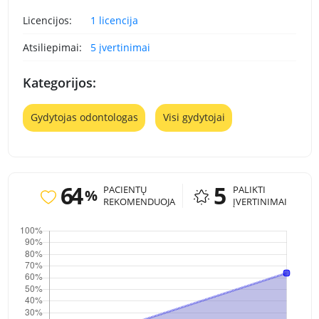
Licencijos:
1 licencija
Atsiliepimai:
5 įvertinimai
Kategorijos:
Gydytojas odontologas
Visi gydytojai
64
5
PACIENTŲ
PALIKTI
%
REKOMENDUOJA
ĮVERTINIMAI