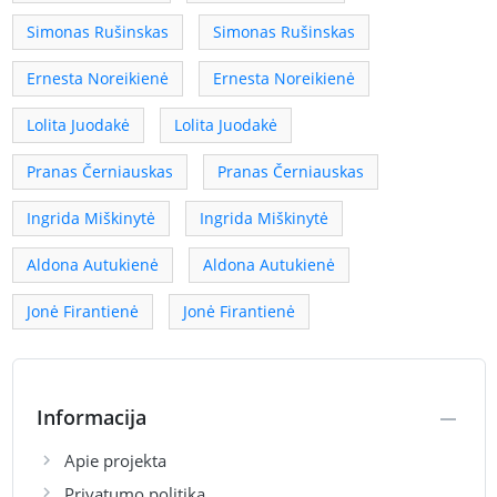
Simonas Rušinskas
Simonas Rušinskas
Ernesta Noreikienė
Ernesta Noreikienė
Lolita Juodakė
Lolita Juodakė
Pranas Černiauskas
Pranas Černiauskas
Ingrida Miškinytė
Ingrida Miškinytė
Aldona Autukienė
Aldona Autukienė
Jonė Firantienė
Jonė Firantienė
Informacija
Apie projekta
Privatumo politika