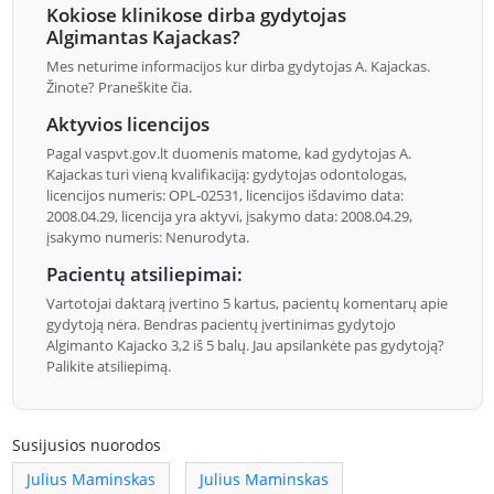
Kokiose klinikose dirba gydytojas
Algimantas Kajackas?
Mes neturime informacijos kur dirba gydytojas A. Kajackas.
Žinote? Praneškite čia.
Aktyvios licencijos
Pagal vaspvt.gov.lt duomenis matome, kad gydytojas A.
Kajackas turi vieną kvalifikaciją: gydytojas odontologas,
licencijos numeris: OPL-02531, licencijos išdavimo data:
2008.04.29, licencija yra aktyvi, įsakymo data: 2008.04.29,
įsakymo numeris: Nenurodyta.
Pacientų atsiliepimai:
Vartotojai daktarą įvertino 5 kartus, pacientų komentarų apie
gydytoją nėra. Bendras pacientų įvertinimas gydytojo
Algimanto Kajacko 3,2 iš 5 balų. Jau apsilankėte pas gydytoją?
Palikite atsiliepimą.
Susijusios nuorodos
Julius Maminskas
Julius Maminskas