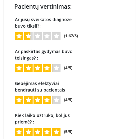
Pacientų vertinimas:
Ar jūsų sveikatos diagnozė
buvo tiksli? :
(1.67/5)
Ar paskirtas gydymas buvo
teisingas? :
(4/5)
Gebėjimas efektyviai
bendrauti su pacientais :
(4/5)
Kiek laiko užtruko, kol jus
priėmė? :
(5/5)