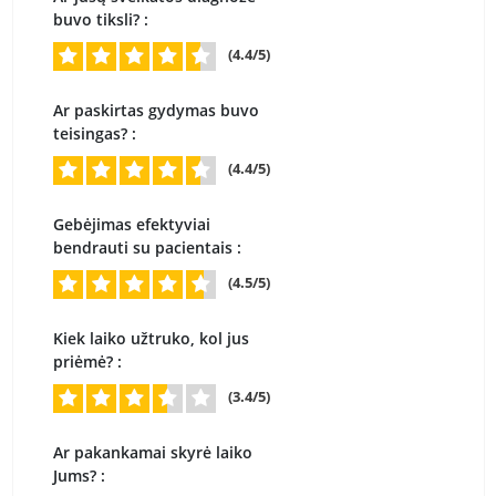
buvo tiksli? :
(4.4/5)
Ar paskirtas gydymas buvo
teisingas? :
(4.4/5)
Gebėjimas efektyviai
bendrauti su pacientais :
(4.5/5)
Kiek laiko užtruko, kol jus
priėmė? :
(3.4/5)
Ar pakankamai skyrė laiko
Jums? :