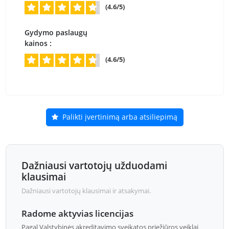
(4.6/5)
Gydymo paslaugų
kainos :
(4.6/5)
Palikti įvertinimą arba atsiliepimą
Dažniausi vartotojų užduodami
klausimai
Dažniausi vartotojų klausimai ir atsakymai.
Radome aktyvias licencijas
Pagal Valstybinės akreditavimo sveikatos priežiūros veiklai