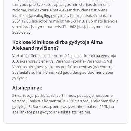
tarnybos prie Sveikatos apsaugos ministerijos duomenis
radome, kad daktarė Alma Aleksandravičienė turi vieną
kvalifikaciją: vaikų ligų gydytojas, licencijos išdavimo data:
2004.12.08, licencijos numeris: MPL-04413, šiuo metu licencija
yra aktyvi, įsakymo numeris: T1-1862 (1.1.), įsakymo data:
2020.09.30.
Kokiose klinikose dirba gydytoja Alma
Aleksandravičienė?
Vartotojai Geraklinika.lt nurodė 2 klinikas kur dirba gydytoja
A. Aleksandravičienė: VšĮ Varėnos ligoninė (Varėnos r.), VšĮ
Varėnos pirminės sveikatos priežiūros centras (Varėnos r.).
Susisiekite su klinikomis, kad gauti daugiau duomenų apie
gydytoją.
Atsiliepimai:
28 vartotojai paliko savo įvertinimus, puslapyje neradome
vartotojų paliktus komentarus. 85% vartotojų rekomenduoja
gydytoją R. Burkauską, bendras įvertinimo balas 4,25/5. Jau
apsilankėte pas gydytoją? Palikite atsiliepimą.