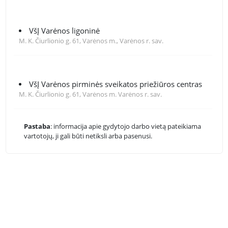
VšĮ Varėnos ligoninė
M. K. Čiurlionio g. 61, Varėnos m., Varėnos r. sav.
VšĮ Varėnos pirminės sveikatos priežiūros centras
M. K. Čiurlionio g. 61, Varėnos m. Varėnos r. sav.
Pastaba
: informacija apie gydytojo darbo vietą pateikiama
vartotojų, ji gali būti netiksli arba pasenusi.