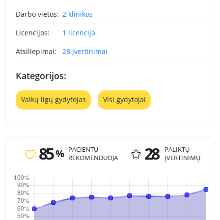
Darbo vietos:
2 klinikos
Licencijos:
1 licencija
Atsiliepimai:
28 įvertinimai
Kategorijos:
Vaikų ligų gydytojas
Visi gydytojai
85
28
PACIENTŲ
PALIKTŲ
%
REKOMENDUOJA
ĮVERTINIMŲ