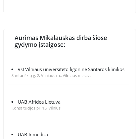
Aurimas Mikalauskas dirba šiose
gydymo įstaigose:
VšĮ Vilniaus universiteto ligoninė Santaros klinikos
Santariškių g. 2, Vilniaus m., Vilniaus m. sav.
UAB Affidea Lietuva
Konstitucijos pr. 15, Vilnius
UAB Inmedica