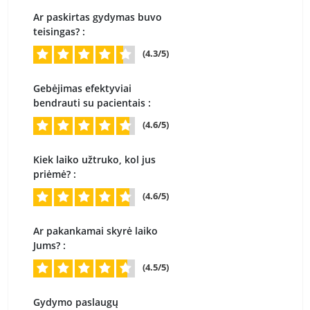
Ar paskirtas gydymas buvo
teisingas? :
(4.3/5)
Gebėjimas efektyviai
bendrauti su pacientais :
(4.6/5)
Kiek laiko užtruko, kol jus
priėmė? :
(4.6/5)
Ar pakankamai skyrė laiko
Jums? :
(4.5/5)
Gydymo paslaugų