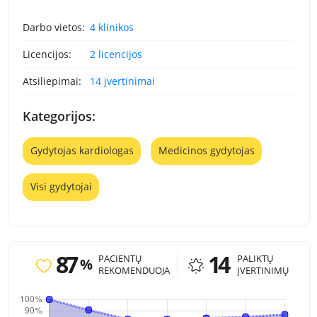
Darbo vietos:
4 klinikos
Licencijos:
2 licencijos
Atsiliepimai:
14 įvertinimai
Kategorijos:
Gydytojas kardiologas
Medicinos gydytojas
Visi gydytojai
87
14
PACIENTŲ
PALIKTŲ
%
REKOMENDUOJA
ĮVERTINIMŲ