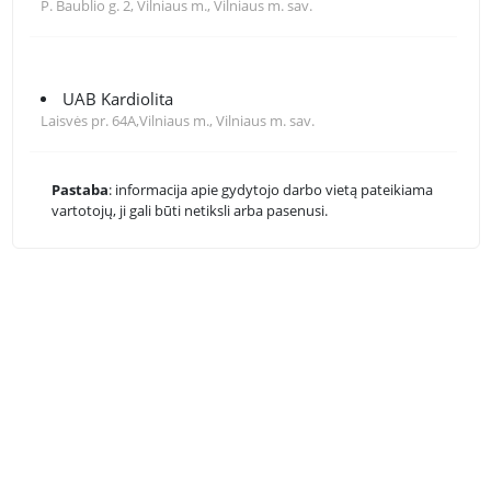
P. Baublio g. 2, Vilniaus m., Vilniaus m. sav.
UAB Kardiolita
Laisvės pr. 64A,Vilniaus m., Vilniaus m. sav.
Pastaba
: informacija apie gydytojo darbo vietą pateikiama
vartotojų, ji gali būti netiksli arba pasenusi.