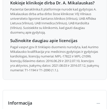
Kokioje klinikoje dirba Dr. A. Mikalauskas?
Pacientai Geraklinika.lt platformoje nurodė kad gydytojas A.
Mikalauskas dirba arba dirbo šiose klinikose: VšĮ Vilniaus
universiteto ligoninė Santaros klinikos (Vilnius), UAB Affidea
Lietuva (Vilnius), UAB Inmedica (Vilnius), UAB Kardiolita
(Vilnius). Susisiekite su klinikomis, kad gauti daugiau
duomenų apie gydytoją.
Sužinokite daugiau apie licencijas
Pagal vaspvt.gov.lt tinklapio duomenis nurodyta, kad Aurimo
Mikalausko kvalifikacija yra: medicinos gydytojas ir gydytojas
kardiologas, licencijų numeriai: MPL-17822 ir MPL-21099,
licencijų išdavimo datos: 2016.06.29 ir 2012.07.10, licencijos
yra aktyvios, įsakymų datos: 2021.08.03 ir 2016.07.12, įsakymų
numeriai: T1-1194 ir T1-2090 (1.1.).
Informacija