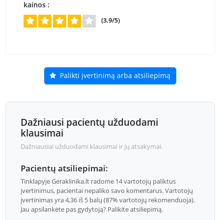
kainos :
(3.9/5)
Palikti įvertinimą arba atsiliepimą
Dažniausi pacientų užduodami
klausimai
Dažniausiai užduodami klausimai ir jų atsakymai.
Pacientų atsiliepimai:
Tinklapyje Geraklinika.lt radome 14 vartotojų paliktus
įvertinimus, pacientai nepaliko savo komentarus. Vartotojų
įvertinimas yra 4,36 iš 5 balų (87% vartotojų rekomenduoja).
Jau apsilankėte pas gydytoją? Palikite atsiliepimą.