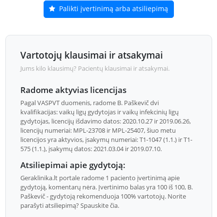
Palikti įvertinimą arba atsiliepimą
Vartotojų klausimai ir atsakymai
Jums kilo klausimų? Pacientų klausimai ir atsakymai.
Radome aktyvias licencijas
Pagal VASPVT duomenis, radome B. Paškevič dvi
kvalifikacijas: vaikų ligų gydytojas ir vaikų infekcinių ligų
gydytojas, licencijų išdavimo datos: 2020.10.27 ir 2019.06.26,
licencijų numeriai: MPL-23708 ir MPL-25407, šiuo metu
licencijos yra aktyvios, įsakymų numeriai: T1-1047 (1.1.) ir T1-
575 (1.1.), įsakymų datos: 2021.03.04 ir 2019.07.10.
Atsiliepimai apie gydytoją:
Geraklinika.lt portale radome 1 paciento įvertinimą apie
gydytoją, komentarų nėra. Įvertinimo balas yra 100 iš 100, B.
Paškevič - gydytoją rekomenduoja 100% vartotojų. Norite
parašyti atsiliepimą? Spauskite čia.