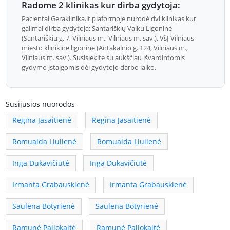
Radome 2 klinikas kur dirba gydytoja:
Pacientai Geraklinika.lt plaformoje nurodė dvi klinikas kur
galimai dirba gydytoja: Santariškių Vaikų Ligoninė
(Santariškių g. 7, Vilniaus m., Vilniaus m. sav.), VšĮ Vilniaus
miesto klinikinė ligoninė (Antakalnio g. 124, Vilniaus m.,
Vilniaus m. sav.). Susisiekite su aukščiau išvardintomis
gydymo įstaigomis dėl gydytojo darbo laiko.
Susijusios nuorodos
Regina Jasaitienė
Regina Jasaitienė
Romualda Liulienė
Romualda Liulienė
Inga Dukavičiūtė
Inga Dukavičiūtė
Irmanta Grabauskienė
Irmanta Grabauskienė
Saulena Botyrienė
Saulena Botyrienė
Ramunė Paliokaitė
Ramunė Paliokaitė