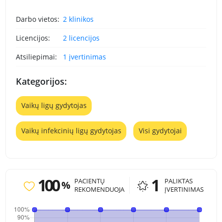
Darbo vietos:
2 klinikos
Licencijos:
2 licencijos
Atsiliepimai:
1 įvertinimas
Kategorijos:
Vaikų ligų gydytojas
Vaikų infekcinių ligų gydytojas
Visi gydytojai
100
1
PACIENTŲ
PALIKTAS
%
REKOMENDUOJA
ĮVERTINIMAS