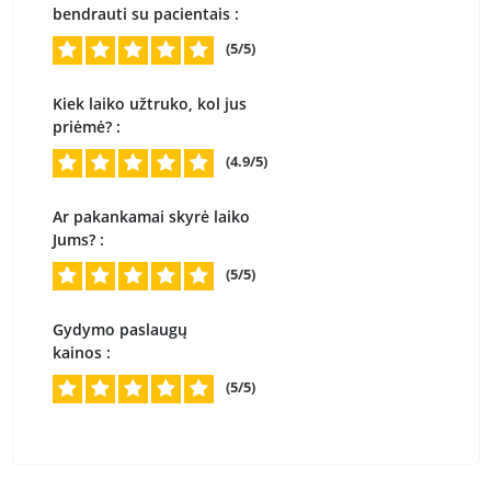
bendrauti su pacientais :
(5/5)
Kiek laiko užtruko, kol jus
priėmė? :
(4.9/5)
Ar pakankamai skyrė laiko
Jums? :
(5/5)
Gydymo paslaugų
kainos :
(5/5)