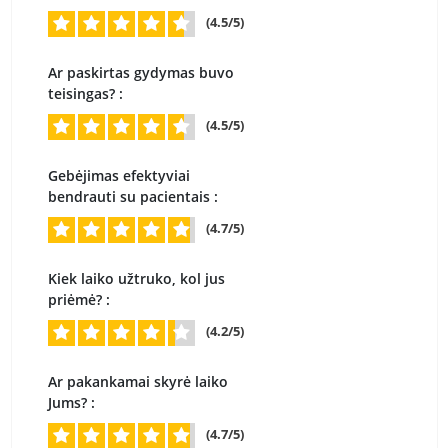
(4.5/5)
Ar paskirtas gydymas buvo
teisingas? :
(4.5/5)
Gebėjimas efektyviai
bendrauti su pacientais :
(4.7/5)
Kiek laiko užtruko, kol jus
priėmė? :
(4.2/5)
Ar pakankamai skyrė laiko
Jums? :
(4.7/5)