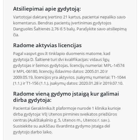
Atsiliepimai apie gydytoją:
Vartotojai daktarę įvertino 21 kartus, pacientai nepaliko savo
komentarus. Bendras pacientų įvertinimas gydytojos
Danguolės Šaltienės 2,76 iš 5 balų. Parašykite savo atsiliepimą
čia.
Radome aktyvias licencijas
Pagal vaspvt.gov.lt tinklapio duomenis matome, kad
gydytoja D. Šaltienė turi dvi kvalifikacijas: vidaus ligų
gydytojas ir šeimos gydytojas, licencijų numeriai: MPL-14574
ir MPL-06180, licencijų išdavimo datos: 2005.01.20 ir
2009.05.19, licencijos yra aktyvios, įsakymų numeriai: T1-1044
(1.1.) ir T1-156 (1.1.), įsakymų datos: 2020.01.28 ir 2019.07.10.
Radome vieną gydymo įstaigą kur galimai
dirba gydytoja:
Pacientai Geraklinika.lt plaformoje nurodė 1 klinika kurioje
dirba gydytoja: VšĮ Utenos pirminės sveikatos priežiūros
centras (Aukštakalnio g. 5, Utenos m., Utenos r. sav.).
Susisiekite su aukščiau išvardinta gydymo įstaiga dėl
gydytojo darbo laiko.