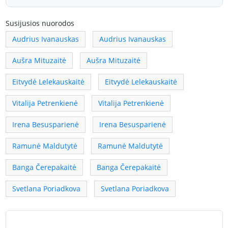
Susijusios nuorodos
Audrius Ivanauskas
Audrius Ivanauskas
Aušra Mituzaitė
Aušra Mituzaitė
Eitvydė Lelekauskaitė
Eitvydė Lelekauskaitė
Vitalija Petrenkienė
Vitalija Petrenkienė
Irena Besusparienė
Irena Besusparienė
Ramunė Maldutytė
Ramunė Maldutytė
Banga Čerepakaitė
Banga Čerepakaitė
Svetlana Poriadkova
Svetlana Poriadkova