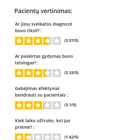
Pacientų vertinimas:
Ar jūsų sveikatos diagnozė
buvo tiksli? :
(3.57/5)
Ar paskirtas gydymas buvo
teisingas? :
(3.33/5)
Gebėjimas efektyviai
bendrauti su pacientais :
(3.1/5)
Kiek laiko užtruko, kol jus
priėmė? :
(1.62/5)