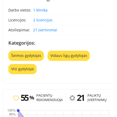
Darbo vietos:
1 klinika
Licencijos:
2 licencijos
Atsiliepimai:
21 įvertinimai
Kategorijos:
Šeimos gydytojas
Vidaus ligų gydytojas
Visi gydytojai
55
21
PACIENTŲ
PALIKTŲ
%
REKOMENDUOJA
ĮVERTINIMŲ