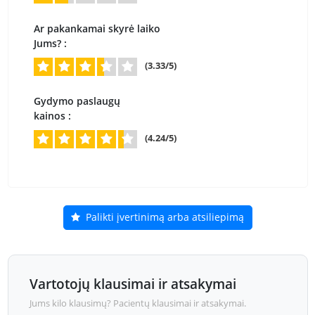
Ar pakankamai skyrė laiko
Jums? :
(3.33/5)
Gydymo paslaugų
kainos :
(4.24/5)
Palikti įvertinimą arba atsiliepimą
Vartotojų klausimai ir atsakymai
Jums kilo klausimų? Pacientų klausimai ir atsakymai.