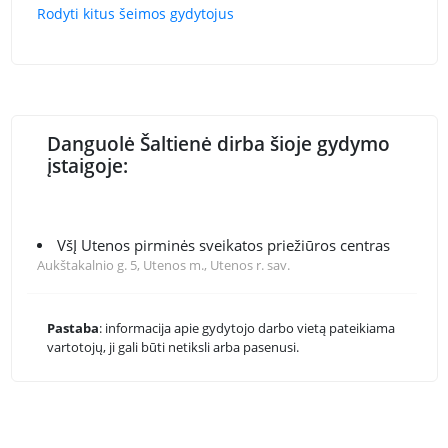
Rodyti kitus šeimos gydytojus
Danguolė Šaltienė dirba šioje gydymo
įstaigoje:
VšĮ Utenos pirminės sveikatos priežiūros centras
Aukštakalnio g. 5, Utenos m., Utenos r. sav.
Pastaba
: informacija apie gydytojo darbo vietą pateikiama
vartotojų, ji gali būti netiksli arba pasenusi.