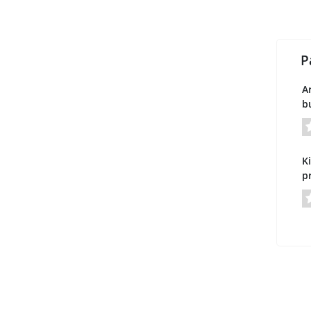
P
A
bu
Ki
p