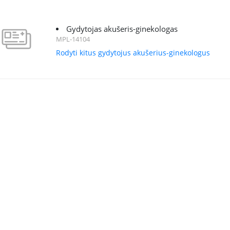
Gydytojas akušeris-ginekologas
MPL-14104
Rodyti kitus gydytojus akušerius-ginekologus