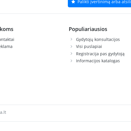
Palikti įvertinimą arba atsi
ikoms
Populiariausios
ntaktai
Gydytojų konsultacijos
eklama
Visi puslapiai
Registracija pas gydytoją
Informacijos katalogas
a.lt