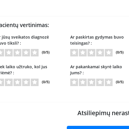
acientų vertinimas:
r jūsų sveikatos diagnozė
Ar paskirtas gydymas buvo
vo tiksli? :
teisingas? :
(0/5)
(0/5)
ek laiko užtruko, kol jus
Ar pakankamai skyrė laiko
riėmė? :
Jums? :
(0/5)
(0/5)
Atsiliepimų neras