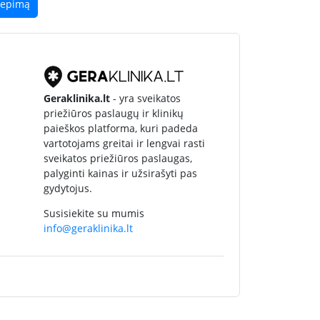
liepimą
Geraklinika.lt
- yra sveikatos
priežiūros paslaugų ir klinikų
paieškos platforma, kuri padeda
vartotojams greitai ir lengvai rasti
sveikatos priežiūros paslaugas,
palyginti kainas ir užsirašyti pas
gydytojus.
Susisiekite su mumis
info@geraklinika.lt