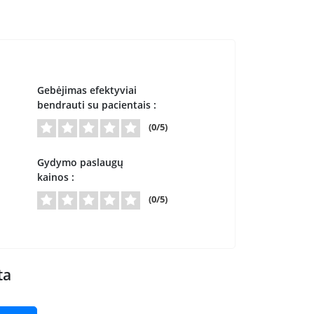
Gebėjimas efektyviai
bendrauti su pacientais :
(0/5)
Gydymo paslaugų
kainos :
(0/5)
ta