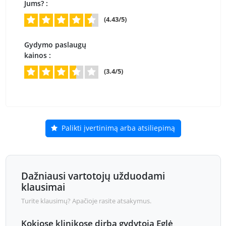
Jums? :
(4.43/5)
Gydymo paslaugų
kainos :
(3.4/5)
Palikti įvertinimą arba atsiliepimą
Dažniausi vartotojų užduodami
klausimai
Turite klausimų? Apačioje rasite atsakymus.
Kokiose klinikose dirba gydytoja Eglė