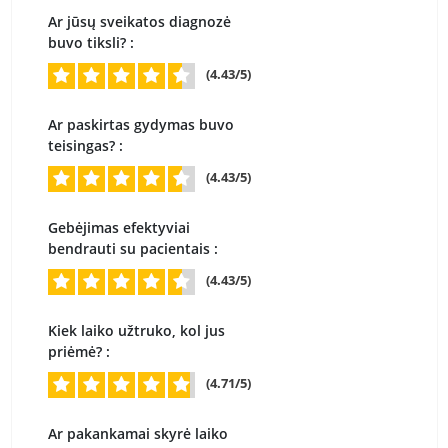
Ar jūsų sveikatos diagnozė
buvo tiksli? :
(4.43/5)
Ar paskirtas gydymas buvo
teisingas? :
(4.43/5)
Gebėjimas efektyviai
bendrauti su pacientais :
(4.43/5)
Kiek laiko užtruko, kol jus
priėmė? :
(4.71/5)
Ar pakankamai skyrė laiko