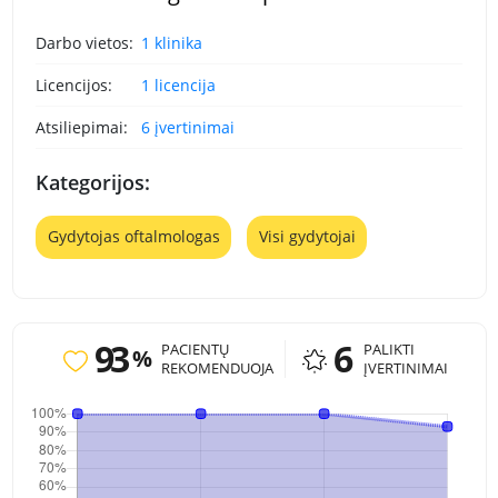
Darbo vietos:
1 klinika
Licencijos:
1 licencija
Atsiliepimai:
6 įvertinimai
Kategorijos:
Gydytojas oftalmologas
Visi gydytojai
93
6
PACIENTŲ
PALIKTI
%
REKOMENDUOJA
ĮVERTINIMAI