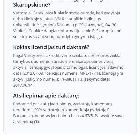
Skarupskienė?
Vartotojai Geraklinika.lt platformoje nurodė, kad gydytoja
dirba klinikoje Vilniuje: VšĮ Respublikinė Vilniaus
universitetinė ligoninė (Šiltnamių g. 29 (Lazdynai), 04130
Vilnius). Gaukite daugiau informacijos apie E. Skarupskienė
susisiekus su aukščiau nurodyta gydymo įstaiga.
Kokias licencijas turi daktarė?
Pagal Valstybinės akreditavimo sveikatos priežiūros veiklai
tarnybos duomenis, suradome E. Skarupskienės vieną
aktyvią licenciją: gydytojas oftalmologas, licencijos išdavimo
data: 2012.07.03, licencijos numeris: MPL-17744, licencija yra
aktyvi, įsakymo numeris: T1-886 (1.1.), įsakymo data:
2017.06.14.
Atsiliepimai apie daktarę:
Radome 6 pacientų įvertinimus, vartotojų komentarų
neradome. 93% vartotojų rekomenduoja gydytoją R.
Burkauską, bendras įvertinimo balas 4,67/5. Parašykite savo
atsiliepimą čia.