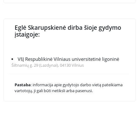
Eglė Skarupskienė dirba šioje gydymo
įstaigoje:
VšĮ Respublikinė Vilniaus universitetinė ligoninė
Šiltnamių g. 29 (Lazdynai), 04130 Vilnius
Pastaba
: informacija apie gydytojo darbo vietą pateikiama
vartotojų, ji gali būti netiksli arba pasenusi.