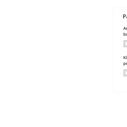
P
A
bu
Ki
p