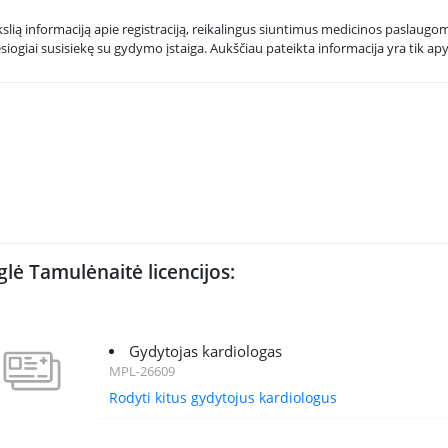
kslią informaciją apie registraciją, reikalingus siuntimus medicinos paslaugoms
esiogiai susisiekę su gydymo įstaiga. Aukščiau pateikta informacija yra tik apy
glė Tamulėnaitė licencijos:
Gydytojas kardiologas
MPL-26609
Rodyti kitus gydytojus kardiologus