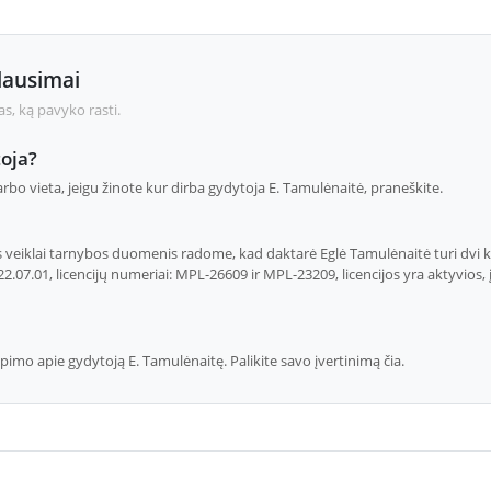
lausimai
s, ką pavyko rasti.
oja?
rbo vieta, jeigu žinote kur dirba gydytoja E. Tamulėnaitė, praneškite.
 veiklai tarnybos duomenis radome, kad daktarė Eglė Tamulėnaitė turi dvi kva
22.07.01, licencijų numeriai: MPL-26609 ir MPL-23209, licencijos yra aktyvios,
epimo apie gydytoją E. Tamulėnaitę. Palikite savo įvertinimą čia.