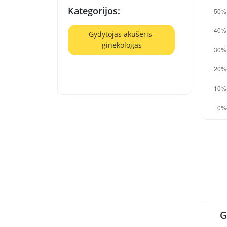
Kategorijos:
Gydytojas akušeris-
ginekologas
G