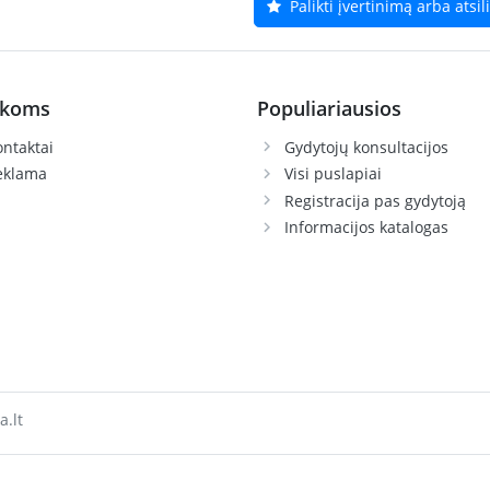
Palikti įvertinimą arba atsi
ikoms
Populiariausios
ntaktai
Gydytojų konsultacijos
eklama
Visi puslapiai
Registracija pas gydytoją
Informacijos katalogas
a.lt