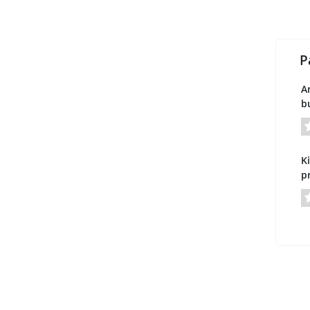
P
A
bu
Ki
p