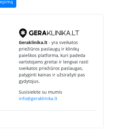
liepimą
Geraklinika.lt
- yra sveikatos
priežiūros paslaugų ir klinikų
paieškos platforma, kuri padeda
vartotojams greitai ir lengvai rasti
sveikatos priežiūros paslaugas,
palyginti kainas ir užsirašyti pas
gydytojus.
Susisiekite su mumis
info@geraklinika.lt