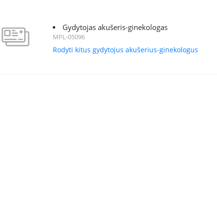
Gydytojas akušeris-ginekologas
MPL-05096
Rodyti kitus gydytojus akušerius-ginekologus