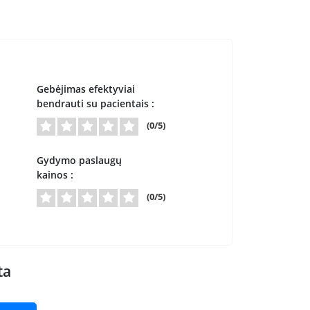
Gebėjimas efektyviai
bendrauti su pacientais :
(0/5)
Gydymo paslaugų
kainos :
(0/5)
ta