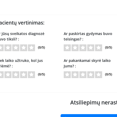
acientų vertinimas:
r jūsų sveikatos diagnozė
Ar paskirtas gydymas buvo
vo tiksli? :
teisingas? :
(0/5)
(0/5)
ek laiko užtruko, kol jus
Ar pakankamai skyrė laiko
riėmė? :
Jums? :
(0/5)
(0/5)
Atsiliepimų neras