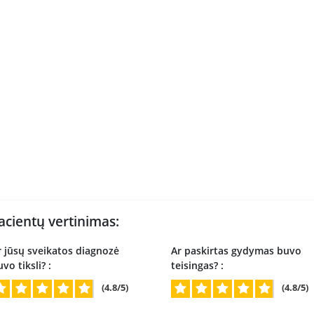
acientų vertinimas:
r jūsų sveikatos diagnozė
Ar paskirtas gydymas buvo
vo tiksli? :
teisingas? :
(4.8/5)
(4.8/5)