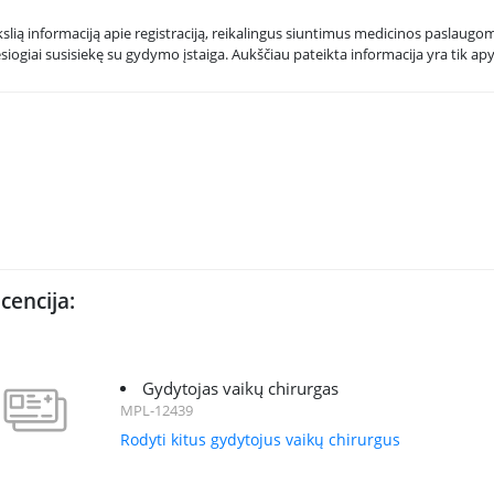
kslią informaciją apie registraciją, reikalingus siuntimus medicinos paslaugoms
esiogiai susisiekę su gydymo įstaiga. Aukščiau pateikta informacija yra tik apy
icencija:
Gydytojas vaikų chirurgas
MPL-12439
Rodyti kitus gydytojus vaikų chirurgus