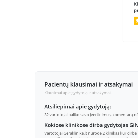
Ki
p
Pacientų klausimai ir atsakymai
Klausimai apie gydytoją ir atsakymai.
Atsiliepimai apie gydytoją:
32 vartotojai paliko savo įvertinimus, komentarų n
Kokiose klinikose dirba gydytojas Gi
Vartotojai Geraklinika.lt nurodė 2 klinikas kur dirba