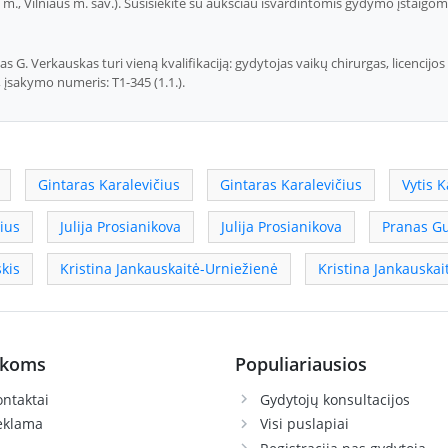
s m., Vilniaus m. sav.). Susisiekite su aukščiau išvardintomis gydymo įstaigom
. Verkauskas turi vieną kvalifikaciją: gydytojas vaikų chirurgas, licencijos
, įsakymo numeris: T1-345 (1.1.).
Gintaras Karalevičius
Gintaras Karalevičius
Vytis 
ius
Julija Prosianikova
Julija Prosianikova
Pranas G
kis
Kristina Jankauskaitė-Urniežienė
Kristina Jankauskai
ikoms
Populiariausios
ntaktai
Gydytojų konsultacijos
eklama
Visi puslapiai