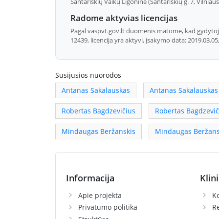
Santariškių Vaikų Ligoninė (Santariškių g. 7, Vilniau
Radome aktyvias licencijas
Pagal vaspvt.gov.lt duomenis matome, kad gydytojas G
12439, licencija yra aktyvi, įsakymo data: 2019.03.05
Susijusios nuorodos
Antanas Sakalauskas
Antanas Sakalauskas
Robertas Bagdzevičius
Robertas Bagdzevič
Mindaugas Beržanskis
Mindaugas Beržans
Informacija
Klin
Apie projekta
Ko
Privatumo politika
R