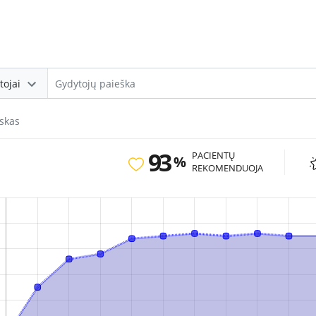
tojai
skas
93
PACIENTŲ
%
REKOMENDUOJA