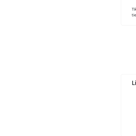
Ti
ti
L