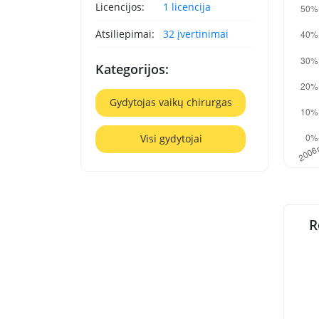
Licencijos:
1 licencija
Atsiliepimai:
32 įvertinimai
Kategorijos:
Gydytojas vaikų chirurgas
Visi gydytojai
R