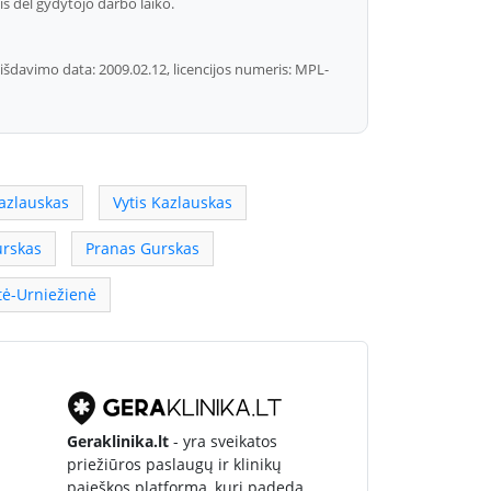
is dėl gydytojo darbo laiko.
 išdavimo data: 2009.02.12, licencijos numeris: MPL-
Kazlauskas
Vytis Kazlauskas
urskas
Pranas Gurskas
tė-Urniežienė
Geraklinika.lt
- yra sveikatos
priežiūros paslaugų ir klinikų
paieškos platforma, kuri padeda