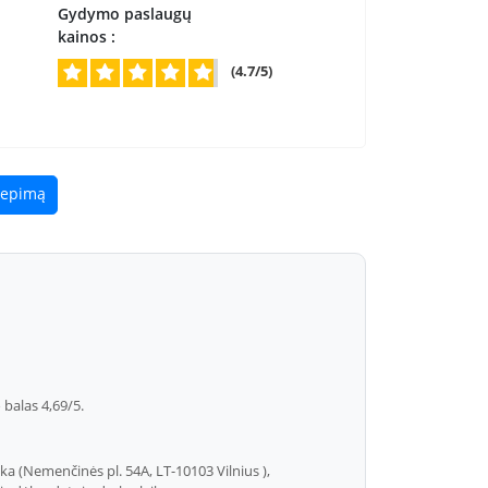
Gydymo paslaugų
kainos :
(4.7/5)
liepimą
balas 4,69/5.
ika (Nemenčinės pl. 54A, LT-10103 Vilnius ),