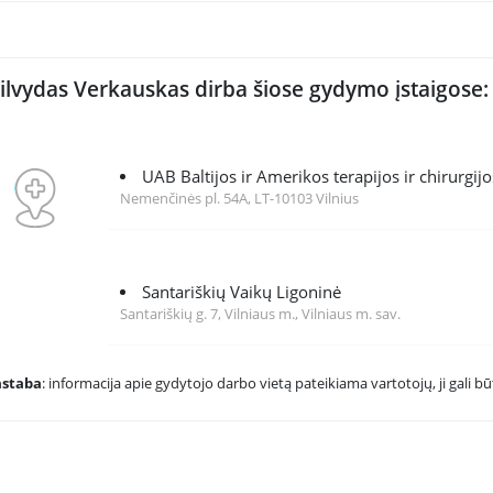
ilvydas Verkauskas dirba šiose gydymo įstaigose:
UAB Baltijos ir Amerikos terapijos ir chirurgijo
Nemenčinės pl. 54A, LT-10103 Vilnius
Santariškių Vaikų Ligoninė
Santariškių g. 7, Vilniaus m., Vilniaus m. sav.
astaba
: informacija apie gydytojo darbo vietą pateikiama vartotojų, ji gali būt