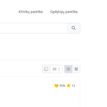
Klinikų paieška
Gydytojų paieška
95
%
12