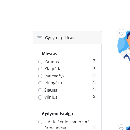
Gydytojų filtras
Miestas
7
Kaunas
4
Klaipėda
1
Panevėžys
1
Plungės r.
1
Šiauliai
5
Vilnius
Gydymo istaiga
IĮ A. Klišonio komercinė
1
firma Inesa