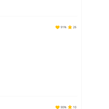
91
%
26
90
%
10