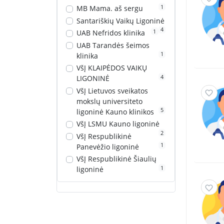
1
MB Mama. aš sergu
Santariškių Vaikų Ligoninė
4
1
UAB Nefridos klinika
UAB Tarandės šeimos
1
klinika
VšĮ KLAIPĖDOS VAIKŲ
4
LIGONINĖ
VšĮ Lietuvos sveikatos
mokslų universiteto
5
ligoninė Kauno klinikos
VšĮ LSMU Kauno ligoninė
2
VšĮ Respublikinė
1
Panevėžio ligoninė
VšĮ Respublikinė Šiaulių
1
ligoninė