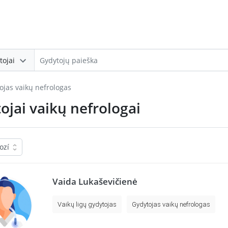
tojai
ojas vaikų nefrologas
ojai vaikų nefrologai
Vaida Lukaševičienė
Vaikų ligų gydytojas
Gydytojas vaikų nefrologas