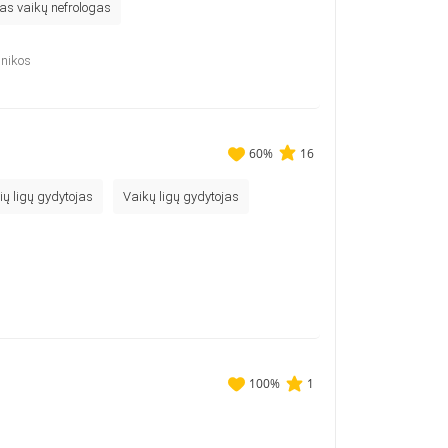
as vaikų nefrologas
inikos
60
%
16
ių ligų gydytojas
Vaikų ligų gydytojas
100
%
1