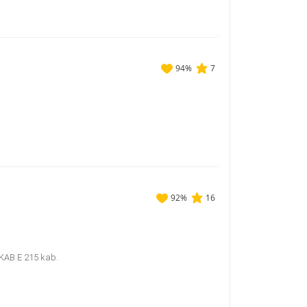
94
%
7
92
%
16
7 KAB.E 215 kab.