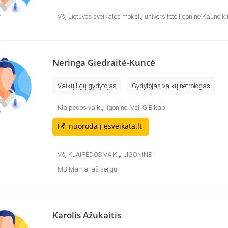
VšĮ Lietuvos sveikatos mokslų universiteto ligoninė Kauno kl
Neringa Giedraitė-Kuncė
Vaikų ligų gydytojas
Gydytojas vaikų nefrologas
Klaipėdos vaikų ligoninė, VšĮ, GIE kab.
nuoroda į esveikata.lt
VšĮ KLAIPĖDOS VAIKŲ LIGONINĖ
MB Mama, aš sergu
Karolis Ažukaitis