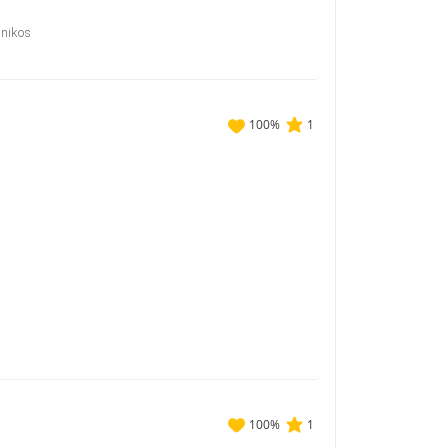
inikos
100
%
1
100
%
1