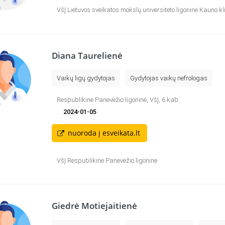
VšĮ Lietuvos sveikatos mokslų universiteto ligoninė Kauno kl
Diana Taurelienė
Vaikų ligų gydytojas
Gydytojas vaikų nefrologas
Respublikinė Panevėžio ligoninė, VšĮ, 6 kab.
2024-01-05
nuoroda į esveikata.lt
VšĮ Respublikinė Panevėžio ligoninė
Giedrė Motiejaitienė