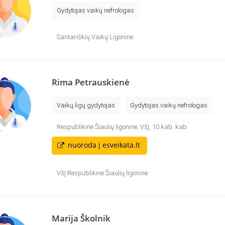
Gydytojas vaikų nefrologas
Santariškių Vaikų Ligoninė
Rima Petrauskienė
Vaikų ligų gydytojas
Gydytojas vaikų nefrologas
Respublikinė Šiaulių ligoninė, VšĮ, 10 kab. kab.
nuoroda į esveikata.lt
VšĮ Respublikinė Šiaulių ligoninė
Marija Školnik