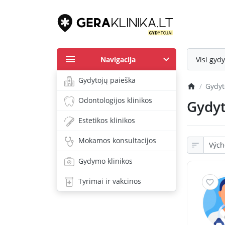
Navigacija
Visi gydy
Gydytojų paieška
Gydyt
Odontologijos klinikos
Gydyt
Estetikos klinikos
Mokamos konsultacijos
Gydymo klinikos
Tyrimai ir vakcinos