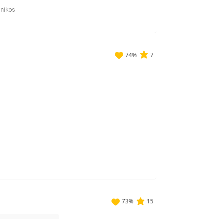
inikos
74
%
7
73
%
15