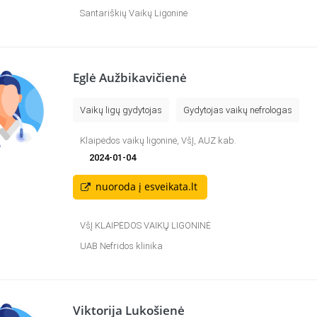
Santariškių Vaikų Ligoninė
Eglė Aužbikavičienė
Vaikų ligų gydytojas
Gydytojas vaikų nefrologas
Klaipėdos vaikų ligoninė, VšĮ, AUZ kab.
2024-01-04
nuoroda į esveikata.lt
VšĮ KLAIPĖDOS VAIKŲ LIGONINĖ
UAB Nefridos klinika
Viktorija Lukošienė