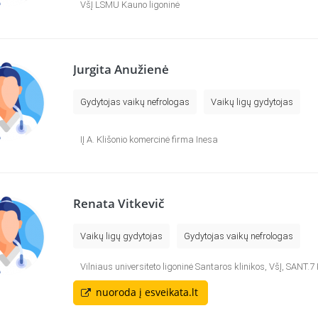
VšĮ LSMU Kauno ligoninė
Jurgita Anužienė
Gydytojas vaikų nefrologas
Vaikų ligų gydytojas
IĮ A. Klišonio komercinė firma Inesa
Renata Vitkevič
Vaikų ligų gydytojas
Gydytojas vaikų nefrologas
Vilniaus universiteto ligoninė Santaros klinikos, VšĮ, SANT.
nuoroda į esveikata.lt