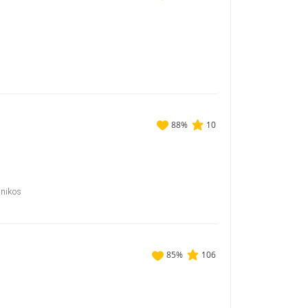
88
%
10
inikos
85
%
106