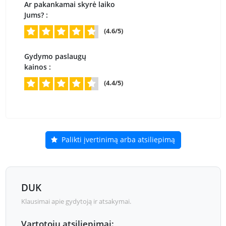
Ar pakankamai skyrė laiko
Jums? :
(4.6/5)
Gydymo paslaugų
kainos :
(4.4/5)
Palikti įvertinimą arba atsiliepimą
DUK
Klausimai apie gydytoją ir atsakymai.
Vartotojų atsiliepimai: