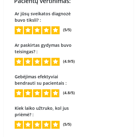
Pacientų vertinimas:
Ar jūsų sveikatos diagnozė
buvo tiksli? :
(5/5)
Ar paskirtas gydymas buvo
teisingas? :
(4.9/5)
Gebėjimas efektyviai
bendrauti su pacientais :
(4.8/5)
Kiek laiko užtruko, kol jus
priėmė? :
(5/5)