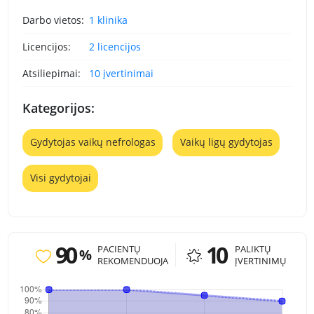
Darbo vietos:
1 klinika
Licencijos:
2 licencijos
Atsiliepimai:
10 įvertinimai
Kategorijos:
Gydytojas vaikų nefrologas
Vaikų ligų gydytojas
Visi gydytojai
90
10
PACIENTŲ
PALIKTŲ
%
REKOMENDUOJA
ĮVERTINIMŲ