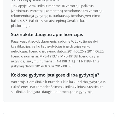
Tinklapyje Geraklinika.lt radome 10 vartotojų paliktus
įvertinimus, vartotojų komentarų neradome. 90% vartotojų
rekomenduoja gydytoją R. Burkauską, bendras įvertinimo
balas 4,5/5. Palikite savo atsiliepimą Geraklinika.lt
platformoje.
Sužinokite daugiau apie licencijas
Pagal vaspvt.gov.lt duomenis, radome V. Lukošienės dvi
kvalifikacijas: vaikų ligų gydytojas ir gydytojas vaikų
nefrologas, licencijų išdavimo datos: 2014.06.26 ir 2014.06.26,
licencijų numeriai: MPL-19137 ir MPL-19138, licencijos yra
aktyvios, įsakymų numeriai: T1-1198 (1.1.) ir T1-1198 (1.1.),
įsakymų datos: 2019.08.08 ir 2019.08.08.
Kokiose gydymo įstaigose dirba gydytoja?
Vartotojai Geraklinika.lt nurodė 1 klinika kur dirba gydytoja V.
Lukošienė: UAB Tarandės šeimos klinika (Vilnius). Susisiekite
su klinika, kad gauti daugiau duomenų apie gydytoją.