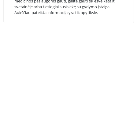
medicinos paslaugoms gauti, galite gauti tik esveikata.lt
svetainėje arba tiesiogiai susisiekę su gydymo įstaiga.
Aukščiau pateikta informacija yra tik apytikslė.