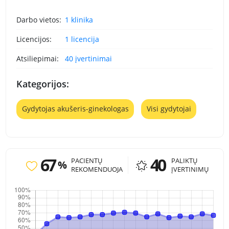
Darbo vietos:
1 klinika
Licencijos:
1 licencija
Atsiliepimai:
40 įvertinimai
Kategorijos:
Gydytojas akušeris-ginekologas
Visi gydytojai
67
40
PACIENTŲ
PALIKTŲ
%
REKOMENDUOJA
ĮVERTINIMŲ