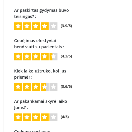
Ar paskirtas gydymas buvo
teisingas? :
(3.9/5)
Gebėjimas efektyviai
bendrauti su pacientais :
(4.3/5)
Kiek laiko užtruko, kol jus
priėmė? :
(3.6/5)
Ar pakankamai skyrė laiko
Jums? :
(4/5)
Gydymo paslaugų