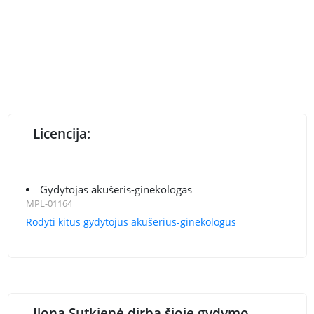
Licencija:
Gydytojas akušeris-ginekologas
MPL-01164
Rodyti kitus gydytojus akušerius-ginekologus
Ilona Sutkienė dirba šioje gydymo