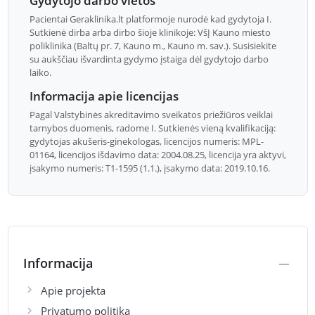
Gydytojo darbo vietos
Pacientai Geraklinika.lt platformoje nurodė kad gydytoja I.
Sutkienė dirba arba dirbo šioje klinikoje: VšĮ Kauno miesto
poliklinika (Baltų pr. 7, Kauno m., Kauno m. sav.). Susisiekite
su aukščiau išvardinta gydymo įstaiga dėl gydytojo darbo
laiko.
Informacija apie licencijas
Pagal Valstybinės akreditavimo sveikatos priežiūros veiklai
tarnybos duomenis, radome I. Sutkienės vieną kvalifikaciją:
gydytojas akušeris-ginekologas, licencijos numeris: MPL-
01164, licencijos išdavimo data: 2004.08.25, licencija yra aktyvi,
įsakymo numeris: T1-1595 (1.1.), įsakymo data: 2019.10.16.
Informacija
Apie projekta
Privatumo politika