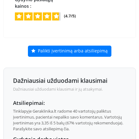
kainos :
(4.7/5)
Palikti įvertinimą arba atsiliepimą
Dažniausiai užduodami klausimai
Dažniausiai užduodami klausimai ir jų atsakymai.
Atsiliepimai:
Tinklapyje Geraklinika.lt radome 40 vartotojų paliktus
įvertinimus, pacientai nepaliko savo komentarus. Vartotojų
įvertinimas yra 3,35 iš 5 balų (67% vartotojų rekomenduoja).
Parašykite savo atsiliepimą čia.