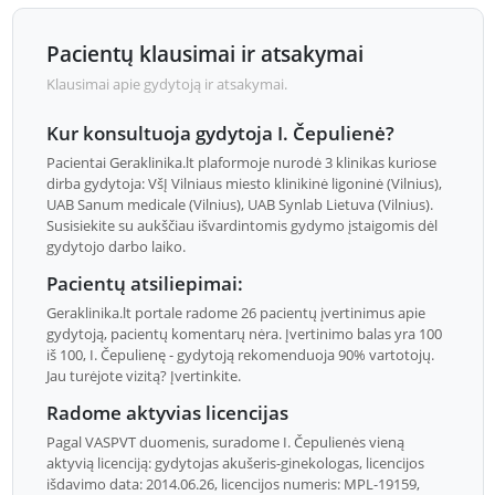
Pacientų klausimai ir atsakymai
Klausimai apie gydytoją ir atsakymai.
Kur konsultuoja gydytoja I. Čepulienė?
Pacientai Geraklinika.lt plaformoje nurodė 3 klinikas kuriose
dirba gydytoja: VšĮ Vilniaus miesto klinikinė ligoninė (Vilnius),
UAB Sanum medicale (Vilnius), UAB Synlab Lietuva (Vilnius).
Susisiekite su aukščiau išvardintomis gydymo įstaigomis dėl
gydytojo darbo laiko.
Pacientų atsiliepimai:
Geraklinika.lt portale radome 26 pacientų įvertinimus apie
gydytoją, pacientų komentarų nėra. Įvertinimo balas yra 100
iš 100, I. Čepulienę - gydytoją rekomenduoja 90% vartotojų.
Jau turėjote vizitą? Įvertinkite.
Radome aktyvias licencijas
Pagal VASPVT duomenis, suradome I. Čepulienės vieną
aktyvią licenciją: gydytojas akušeris-ginekologas, licencijos
išdavimo data: 2014.06.26, licencijos numeris: MPL-19159,