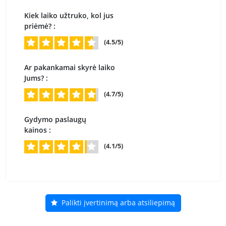
Kiek laiko užtruko, kol jus
priėmė? :
(4.5/5)
Ar pakankamai skyrė laiko
Jums? :
(4.7/5)
Gydymo paslaugų
kainos :
(4.1/5)
Palikti įvertinimą arba atsiliepimą