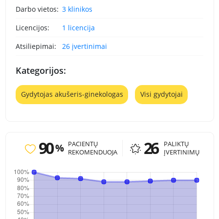
Darbo vietos:
3 klinikos
Licencijos:
1 licencija
Atsiliepimai:
26 įvertinimai
Kategorijos:
Gydytojas akušeris-ginekologas
Visi gydytojai
90
26
PACIENTŲ
PALIKTŲ
%
REKOMENDUOJA
ĮVERTINIMŲ