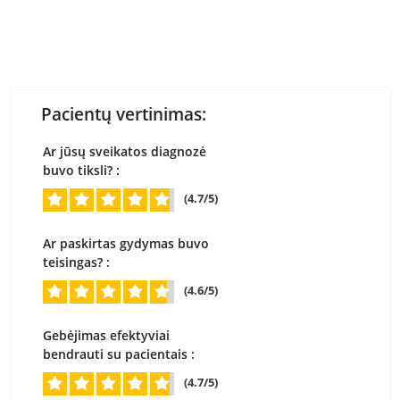
Pacientų vertinimas:
Ar jūsų sveikatos diagnozė
buvo tiksli? :
(4.7/5)
Ar paskirtas gydymas buvo
teisingas? :
(4.6/5)
Gebėjimas efektyviai
bendrauti su pacientais :
(4.7/5)