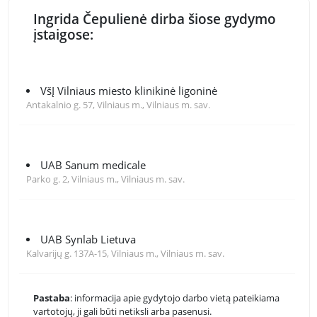
Ingrida Čepulienė dirba šiose gydymo
įstaigose:
VšĮ Vilniaus miesto klinikinė ligoninė
Antakalnio g. 57, Vilniaus m., Vilniaus m. sav.
UAB Sanum medicale
Parko g. 2, Vilniaus m., Vilniaus m. sav.
UAB Synlab Lietuva
Kalvarijų g. 137A-15, Vilniaus m., Vilniaus m. sav.
Pastaba
: informacija apie gydytojo darbo vietą pateikiama
vartotojų, ji gali būti netiksli arba pasenusi.