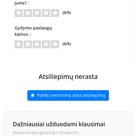
Jums? :
(0/5)
Gydymo paslaugų
kainos :
(0/5)
Atsiliepimų nerasta
Palikti įvertinimą arba atsiliepimą
Dažniausiai užduodami klausimai
Klausimai apie gydytoją ir atsakymai.