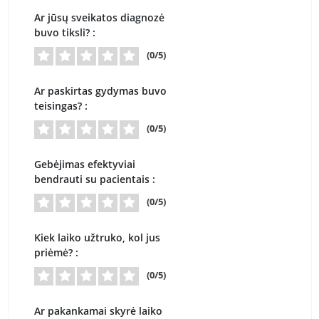
Ar jūsų sveikatos diagnozė
buvo tiksli? :
(0/5)
Ar paskirtas gydymas buvo
teisingas? :
(0/5)
Gebėjimas efektyviai
bendrauti su pacientais :
(0/5)
Kiek laiko užtruko, kol jus
priėmė? :
(0/5)
Ar pakankamai skyrė laiko