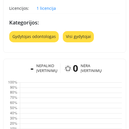
Licencijos:
1 licencija
Kategorijos:
Gydytojas odontologas
Visi gydytojai
-
0
NEPALIKO
NĖRA
ĮVERTINIMŲ
ĮVERTINIMŲ