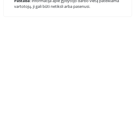
Pastaba
: informacija apie gydytojo darbo vietą pateikiama
vartotojų, ji gali būti netiksli arba pasenusi.