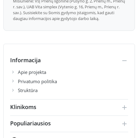
Misiūnienė: VšĮ Prienų ligoninė (Pušyno g. 2, Prienų m., Prienų
r. sav.), UAB Vita simplex (Vytenio g. 16, Prienų m., Prienų r.
sav.). Susisiekite su šiomis gydymo įstaigomis, kad gauti
daugiau informacijos apie gydytojo darbo laiką.
Informacija
Apie projekta
Privatumo politika
Struktūra
Klinikoms
Populiariausios