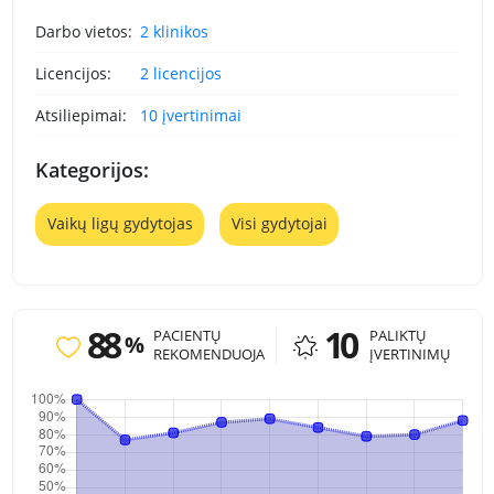
Darbo vietos:
2 klinikos
Licencijos:
2 licencijos
Atsiliepimai:
10 įvertinimai
Kategorijos:
Vaikų ligų gydytojas
Visi gydytojai
88
10
PACIENTŲ
PALIKTŲ
%
REKOMENDUOJA
ĮVERTINIMŲ