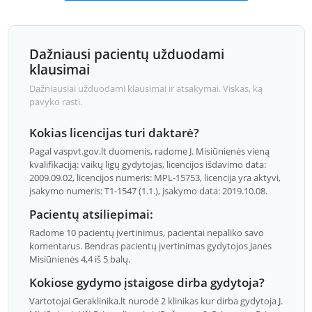
Dažniausi pacientų užduodami
klausimai
Dažniausiai užduodami klausimai ir atsakymai. Viskas, ką
pavyko rasti.
Kokias licencijas turi daktarė?
Pagal vaspvt.gov.lt duomenis, radome J. Misiūnienės vieną
kvalifikaciją: vaikų ligų gydytojas, licencijos išdavimo data:
2009.09.02, licencijos numeris: MPL-15753, licencija yra aktyvi,
įsakymo numeris: T1-1547 (1.1.), įsakymo data: 2019.10.08.
Pacientų atsiliepimai:
Radome 10 pacientų įvertinimus, pacientai nepaliko savo
komentarus. Bendras pacientų įvertinimas gydytojos Janės
Misiūnienės 4,4 iš 5 balų.
Kokiose gydymo įstaigose dirba gydytoja?
Vartotojai Geraklinika.lt nurodė 2 klinikas kur dirba gydytoja J.