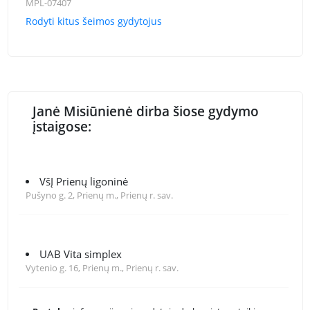
MPL-07407
Rodyti kitus šeimos gydytojus
Janė Misiūnienė dirba šiose gydymo
įstaigose:
VšĮ Prienų ligoninė
Pušyno g. 2, Prienų m., Prienų r. sav.
UAB Vita simplex
Vytenio g. 16, Prienų m., Prienų r. sav.