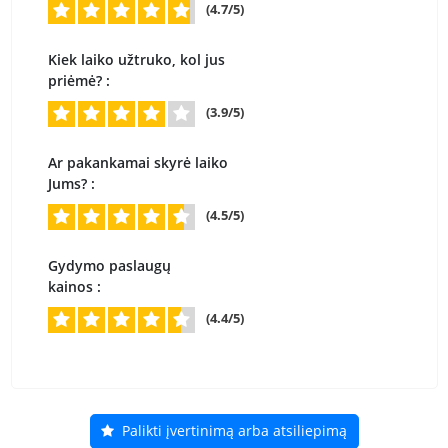
(4.7/5)
Kiek laiko užtruko, kol jus
priėmė? :
(3.9/5)
Ar pakankamai skyrė laiko
Jums? :
(4.5/5)
Gydymo paslaugų
kainos :
(4.4/5)
Palikti įvertinimą arba atsiliepimą