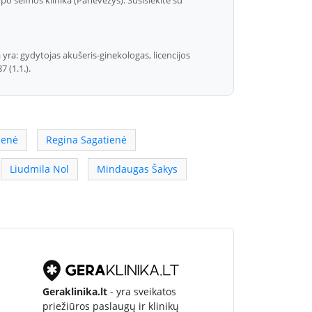
yra: gydytojas akušeris-ginekologas, licencijos
 (1.1.).
ienė
Regina Sagatienė
Liudmila Nol
Mindaugas Šakys
Geraklinika.lt
- yra sveikatos
priežiūros paslaugų ir klinikų