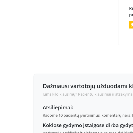
Ki
p
Dažniausi vartotojų užduodami k
Jums kilo klausimų? Pacientų klausimai ir atsakymai
Atsiliepimai:
Radome 10 pacientų įvertinimus, komentarų nėra. Ben
Kokiose gydymo įstaigose dirba gydyt
Pacientai Geraklinika.lt plaformoje nurodė dvi klinik