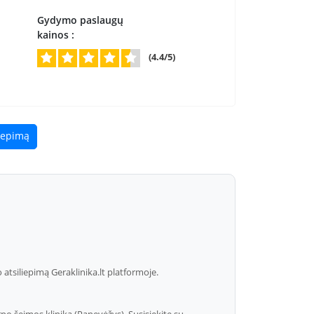
Gydymo paslaugų
kainos :
(4.4/5)
liepimą
atsiliepimą Geraklinika.lt platformoje.
arpo šeimos klinika (Panevėžys). Susisiekite su