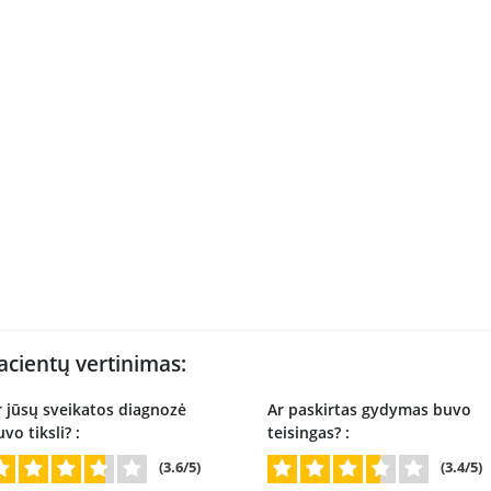
acientų vertinimas:
r jūsų sveikatos diagnozė
Ar paskirtas gydymas buvo
vo tiksli? :
teisingas? :
(3.6/5)
(3.4/5)