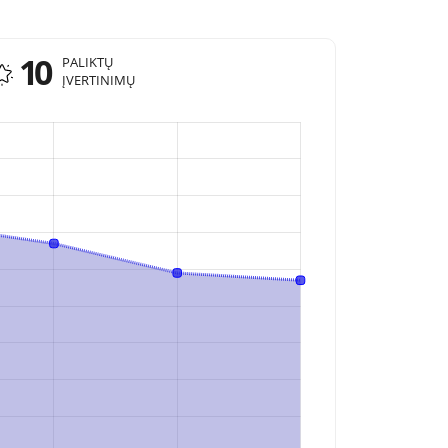
10
PALIKTŲ
ĮVERTINIMŲ