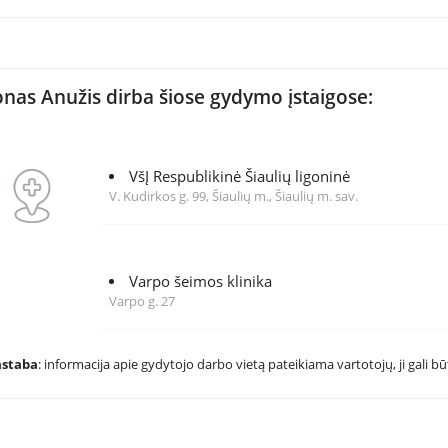
onas Anužis dirba šiose gydymo įstaigose:
VšĮ Respublikinė Šiaulių ligoninė
V. Kudirkos g. 99, Šiaulių m., Šiaulių m. sav.
Varpo šeimos klinika
Varpo g. 27
astaba
: informacija apie gydytojo darbo vietą pateikiama vartotojų, ji gali būt