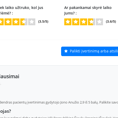
ek laiko užtruko, kol jus
Ar pakankamai skyrė laiko
riėmė? :
Jums? :
(3.5/5)
(3.6/5)
Palikti įvertinimą arba atsi
lausimai
.
dras pacientų įvertinimas gydytojo Jono Anužio 2,9 iš 5 balų. Palikite savo 
ojas?
as kur galimai dirba gydytojas: VšĮ Respublikinė Šiaulių ligoninė (Šiauliai), V