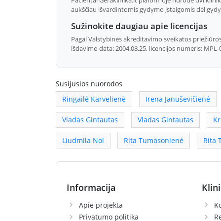
aukščiau išvardintomis gydymo įstaigomis dėl gydyt
Sužinokite daugiau apie licencijas
Pagal Valstybinės akreditavimo sveikatos priežiūros
išdavimo data: 2004.08.25, licencijos numeris: MPL-0
Susijusios nuorodos
Ringailė Karvelienė
Irena Januševičienė
Vladas Gintautas
Vladas Gintautas
Kr
Liudmila Nol
Rita Tumasonienė
Rita
Informacija
Klin
Apie projekta
Ko
Privatumo politika
R