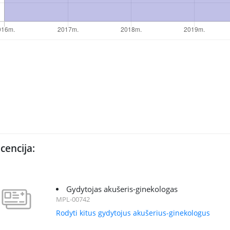
icencija:
Gydytojas akušeris-ginekologas
MPL-00742
Rodyti kitus gydytojus akušerius-ginekologus