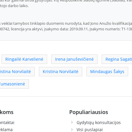
ojo darbo laiko.
 veiklai tarnybos tinklapio duomenis nurodyta, kad Jono Anužio kvalifikacija 
0742, licencija yra aktyvi, įsakymo data: 2019.09.11, įsakymo numeris: T1-1387
Ringailė Karvelienė
Irena Januševičienė
Regina Sagat
istina Norvilaitė
Kristina Norvilaitė
Mindaugas Šakys
 Tumasonienė
ikoms
Populiariausios
ntaktai
Gydytojų konsultacijos
eklama
Visi puslapiai