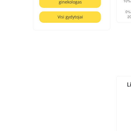
ginekologas
Visi gydytojai
L