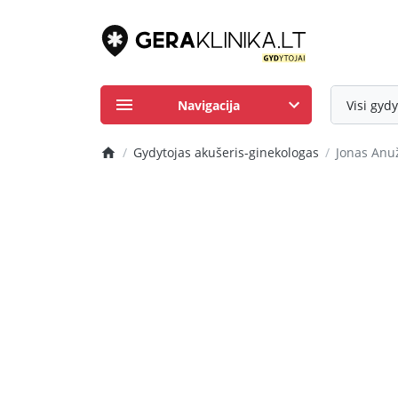
Navigacija
Visi gydy
Gydytojas akušeris-ginekologas
Jonas Anu