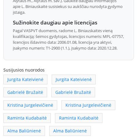
Alytaus m., Alytaus m. sav.). Gaukite daugiau informacijos
apie L. Biniauskaitė susisiekus su aukščiau nurodyta gydymo
įstaiga.
Sužinokite daugiau apie licencijas
Pagal VASPVT duomenis, radome L. Biniauskaitės vieną
kvalifikaciją: šeimos gydytojas, licencijos numeris: MPL-07757,
licencijos išdavimo data: 2006.01.08, licencija yra aktyvi,
įsakymo numeris: T1-2900 (1.1.), įsakymo data: 2020.12.28.
Susijusios nuorodos
Jurgita Kateivienė
Jurgita Kateivienė
Gabrielė Bružaitė
Gabrielė Bružaitė
Kristina Jurgelevičienė
Kristina Jurgelevičienė
Raminta Kudabaitė
Raminta Kudabaitė
Alma Baliūnienė
Alma Baliūnienė