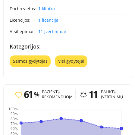
Darbo vietos:
1 klinika
Licencijos:
1 licencija
Atsiliepimai:
11 įvertinimai
Kategorijos:
Šeimos gydytojas
Visi gydytojai
61
11
PACIENTŲ
PALIKTŲ
%
REKOMENDUOJA
ĮVERTINIMŲ