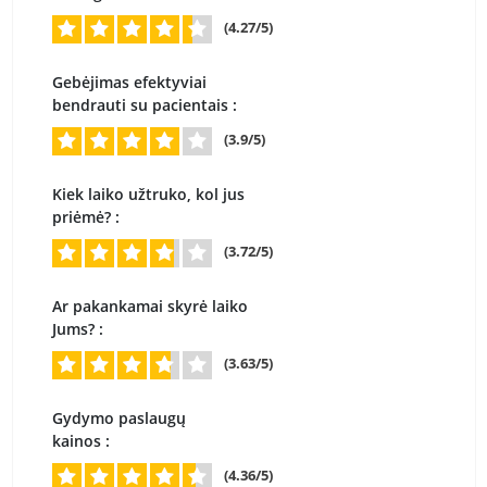
(4.27/5)
Gebėjimas efektyviai
bendrauti su pacientais :
(3.9/5)
Kiek laiko užtruko, kol jus
priėmė? :
(3.72/5)
Ar pakankamai skyrė laiko
Jums? :
(3.63/5)
Gydymo paslaugų
kainos :
(4.36/5)