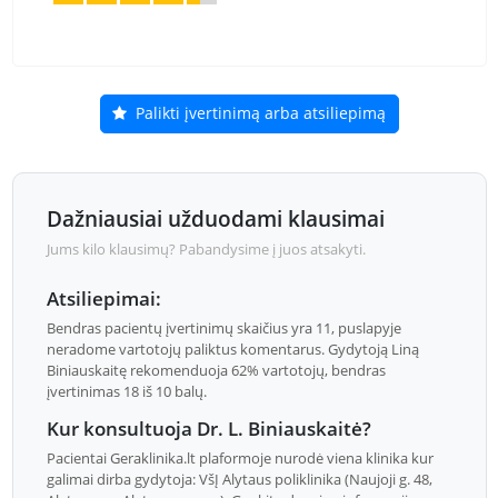
Palikti įvertinimą arba atsiliepimą
Dažniausiai užduodami klausimai
Jums kilo klausimų? Pabandysime į juos atsakyti.
Atsiliepimai:
Bendras pacientų įvertinimų skaičius yra 11, puslapyje
neradome vartotojų paliktus komentarus. Gydytoją Liną
Biniauskaitę rekomenduoja 62% vartotojų, bendras
įvertinimas 18 iš 10 balų.
Kur konsultuoja Dr. L. Biniauskaitė?
Pacientai Geraklinika.lt plaformoje nurodė viena klinika kur
galimai dirba gydytoja: VšĮ Alytaus poliklinika (Naujoji g. 48,