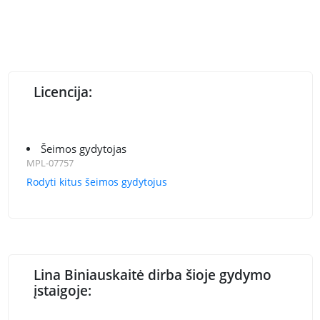
Licencija:
Šeimos gydytojas
MPL-07757
Rodyti kitus šeimos gydytojus
Lina Biniauskaitė dirba šioje gydymo
įstaigoje: