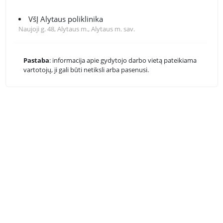
VšĮ Alytaus poliklinika
Naujoji g. 48, Alytaus m., Alytaus m. sav.
Pastaba
: informacija apie gydytojo darbo vietą pateikiama
vartotojų, ji gali būti netiksli arba pasenusi.