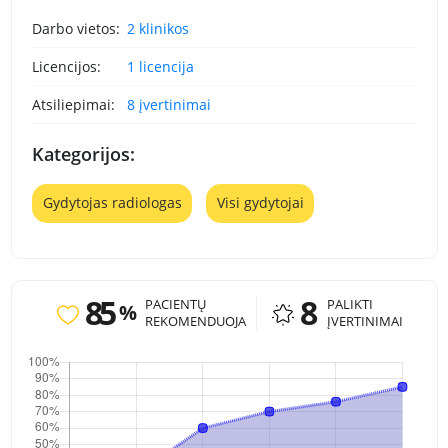
Darbo vietos:
2 klinikos
Licencijos:
1 licencija
Atsiliepimai:
8 įvertinimai
Kategorijos:
Gydytojas radiologas
Visi gydytojai
85
8
PACIENTŲ
PALIKTI
%
REKOMENDUOJA
ĮVERTINIMAI