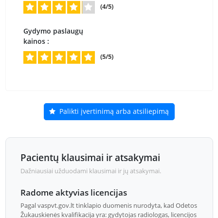
(4/5)
Gydymo paslaugų
kainos :
(5/5)
Palikti įvertinimą arba atsiliepimą
Pacientų klausimai ir atsakymai
Dažniausiai užduodami klausimai ir jų atsakymai.
Radome aktyvias licencijas
Pagal vaspvt.gov.lt tinklapio duomenis nurodyta, kad Odetos
Žukauskienės kvalifikacija yra: gydytojas radiologas, licencijos