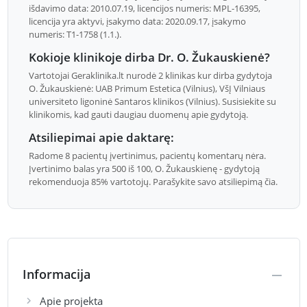
išdavimo data: 2010.07.19, licencijos numeris: MPL-16395,
licencija yra aktyvi, įsakymo data: 2020.09.17, įsakymo
numeris: T1-1758 (1.1.).
Kokioje klinikoje dirba Dr. O. Žukauskienė?
Vartotojai Geraklinika.lt nurodė 2 klinikas kur dirba gydytoja
O. Žukauskienė: UAB Primum Estetica (Vilnius), VšĮ Vilniaus
universiteto ligoninė Santaros klinikos (Vilnius). Susisiekite su
klinikomis, kad gauti daugiau duomenų apie gydytoją.
Atsiliepimai apie daktarę:
Radome 8 pacientų įvertinimus, pacientų komentarų nėra.
Įvertinimo balas yra 500 iš 100, O. Žukauskienę - gydytoją
rekomenduoja 85% vartotojų. Parašykite savo atsiliepimą čia.
Informacija
Apie projekta