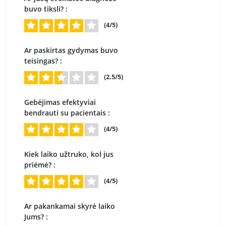
buvo tiksli? :
(4/5)
Ar paskirtas gydymas buvo
teisingas? :
(2.5/5)
Gebėjimas efektyviai
bendrauti su pacientais :
(4/5)
Kiek laiko užtruko, kol jus
priėmė? :
(4/5)
Ar pakankamai skyrė laiko
Jums? :