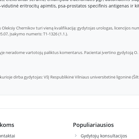
vidutinė eritrocitų apimtis, psa-prostatos specifinis antigenas ir kit
leksiy Chernikov turi vieną kvalifikaciją: gydytojas urologas, licencijos num
05.07, įsakymo numeris: T1-1326 (1.1.).
yje neradome vartotojų paliktus komentarus. Pacientai įvertino gydytoją O. C
kurioje dirba gydytojas: VšĮ Respublikinė Vilniaus universitetinė ligoninė (Šilt
ikoms
Populiariausios
ntaktai
Gydytojų konsultacijos