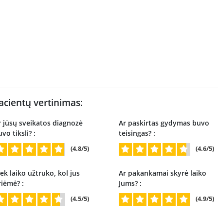
acientų vertinimas:
r jūsų sveikatos diagnozė
Ar paskirtas gydymas buvo
vo tiksli? :
teisingas? :
(4.8/5)
(4.6/5)
ek laiko užtruko, kol jus
Ar pakankamai skyrė laiko
riėmė? :
Jums? :
(4.5/5)
(4.9/5)