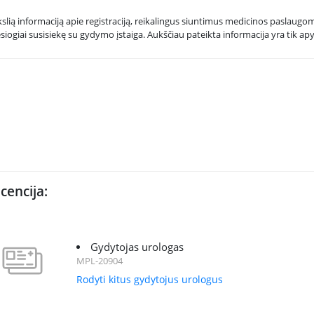
kslią informaciją apie registraciją, reikalingus siuntimus medicinos paslaugoms
esiogiai susisiekę su gydymo įstaiga. Aukščiau pateikta informacija yra tik apy
icencija:
Gydytojas urologas
MPL-20904
Rodyti kitus gydytojus urologus