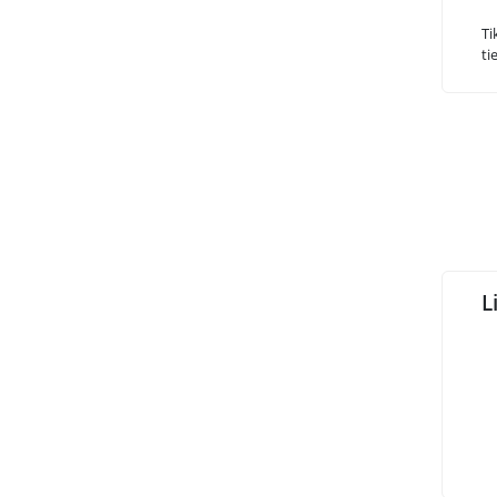
Ti
ti
L