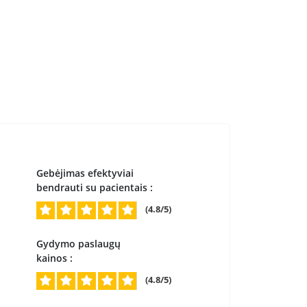
Gebėjimas efektyviai
bendrauti su pacientais :
(4.8/5)
Gydymo paslaugų
kainos :
(4.8/5)