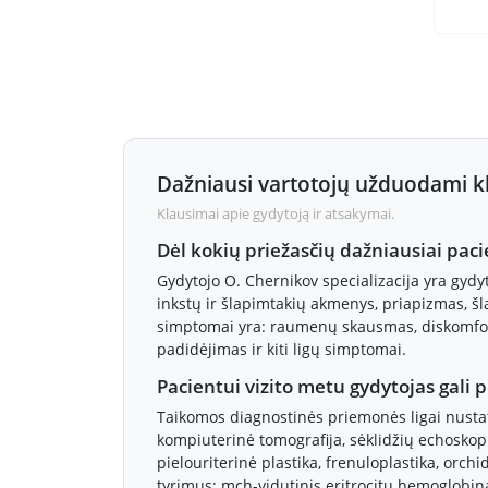
Dažniausi vartotojų užduodami k
Klausimai apie gydytoją ir atsakymai.
Dėl kokių priežasčių dažniausiai paci
Gydytojo O. Chernikov specializacija yra gydyt
inkstų ir šlapimtakių akmenys, priapizmas, šla
simptomai yra: raumenų skausmas, diskomfort
padidėjimas ir kiti ligų simptomai.
Pacientui vizito metu gydytojas gali 
Taikomos diagnostinės priemonės ligai nustaty
kompiuterinė tomografija, sėklidžių echoskopija
pielouriterinė plastika, frenuloplastika, orchi
tyrimus: mch-vidutinis eritrocitų hemoglobina