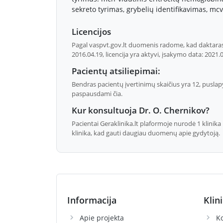
sekreto tyrimas, grybelių identifikavimas, mcv-
Licencijos
Pagal vaspvt.gov.lt duomenis radome, kad daktaras O
2016.04.19, licencija yra aktyvi, įsakymo data: 2021.
Pacientų atsiliepimai:
Bendras pacientų įvertinimų skaičius yra 12, puslap
paspausdami čia.
Kur konsultuoja Dr. O. Chernikov?
Pacientai Geraklinika.lt plaformoje nurodė 1 klinika 
klinika, kad gauti daugiau duomenų apie gydytoją.
Informacija
Klin
Apie projekta
Ko