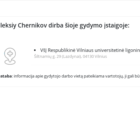
leksiy Chernikov dirba šioje gydymo įstaigoje:
VšĮ Respublikinė Vilniaus universitetinė ligoni
Šiltnamių g. 29 (Lazdynai), 04130 Vilnius
astaba
: informacija apie gydytojo darbo vietą pateikiama vartotojų, ji gali būt