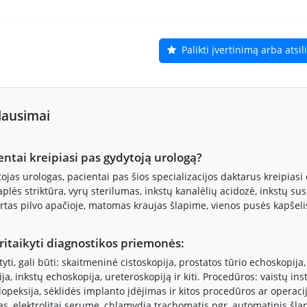
Palikti įvertinimą arba atsi
lausimai
entai kreipiasi pas gydytoją urologą?
ojas urologas, pacientai pas šios specializacijos daktarus kreipiasi
plės striktūra, vyrų sterilumas, inkstų kanalėlių acidozė, inkstų sus
as pilvo apačioje, matomas kraujas šlapime, vienos pusės kapšelis
pritaikyti diagnostikos priemonės:
ti, gali būti: skaitmeninė cistoskopija, prostatos tūrio echoskopija
, inkstų echoskopija, ureteroskopiją ir kiti. Procedūros: vaistų insta
dopeksija, sėklidės implanto įdėjimas ir kitos procedūros ar operacijos
s, elektrolitai serume, chlamydia trachomatis pgr, automatinis šlapi