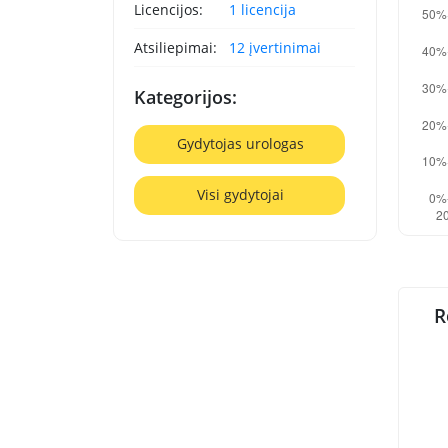
Licencijos:
1 licencija
Atsiliepimai:
12 įvertinimai
Kategorijos:
Gydytojas urologas
Visi gydytojai
R