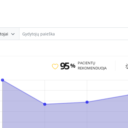
tojai
95
PACIENTŲ
%
REKOMENDUOJA