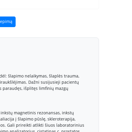
liepimą
 dėl: šlapimo nelaikymas, šlaplės trauma,
iraukšlėjimas. Dažni susijusieji pacientų
 paraudęs, išplitęs limfinių mazgų
, inkstų magnetinis rezonansas, inkstų
liacija į šlapimo pūslę, skleroterapija,
. Gali prireikti atlikti šiuos laboratorinius
mo analizatorius, cistatinas c, prostatos