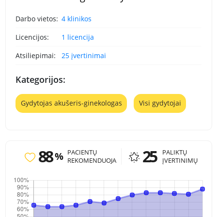
Darbo vietos:
4 klinikos
Licencijos:
1 licencija
Atsiliepimai:
25 įvertinimai
Kategorijos:
Gydytojas akušeris-ginekologas
Visi gydytojai
88
25
PACIENTŲ
PALIKTŲ
%
REKOMENDUOJA
ĮVERTINIMŲ