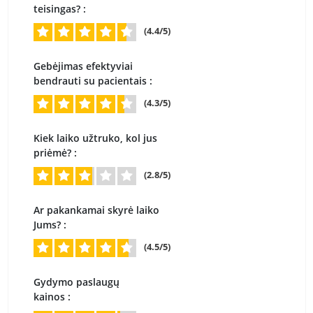
teisingas? :
(4.4/5)
Gebėjimas efektyviai
bendrauti su pacientais :
(4.3/5)
Kiek laiko užtruko, kol jus
priėmė? :
(2.8/5)
Ar pakankamai skyrė laiko
Jums? :
(4.5/5)
Gydymo paslaugų
kainos :