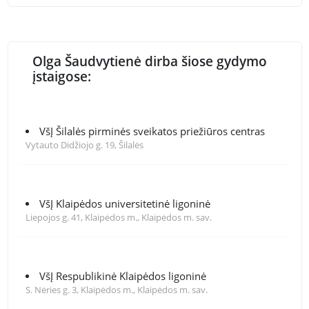
Olga Šaudvytienė dirba šiose gydymo
įstaigose:
VšĮ Šilalės pirminės sveikatos priežiūros centras
Vytauto Didžiojo g. 19, Šilalės
VšĮ Klaipėdos universitetinė ligoninė
Liepojos g. 41, Klaipėdos m., Klaipėdos m. sav.
VšĮ Respublikinė Klaipėdos ligoninė
S. Nėries g. 3, Klaipėdos m., Klaipėdos m. sav.