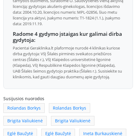
tarnybos duomenis, suradome O. Šaudvytienės vieną aktyvią
licenciją: gydytojas akušeris-ginekologas, licencijos išdavimo
data: 2004.10.20, licencijos numeris: MPL-02856, šiuo metu
licencija yra aktyvi, įsakymo numeris: T1-1824 (1.1.), įsakymo
data: 2019.11.19.
Radome 4 gydymo įstaigas kur galimai dirba
gydytoja:
Pacientai Geraklinika.lt plaformoje nurodė 4 klinikas kuriose
dirba gydytoja: VšĮ Šilalės pirminės sveikatos priežiūros
centras (Šilalės r.), VšĮ Klaipėdos universitetinė ligoninė
(Klaipėda), VšĮ Respublikinė Klaipėdos ligoninė (Klaipėda),
UAB Šilalės šeimos gydytojo praktika (Šilalės r.). Susisiekite su
klinikomis, kad gauti daugiau duomenų apie gydytoją.
Susijusios nuorodos
Rolandas Borkys
Rolandas Borkys
Brigita Valiukienė
Brigita Valiukienė
Eglė Baužytė
Eglė Baužytė
Ineta Burkauskienė