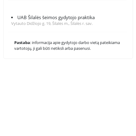
UAB Šilalės šeimos gydytojo praktika
Vytauto Didžiojo g. 19, Šilalės m., Šilalės r. sav.
Pastaba
: informacija apie gydytojo darbo vietą pateikiama
vartotojų, ji gali būti netiksli arba pasenusi.