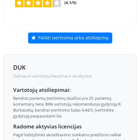
(4.1/5)
Palikti įvertinimą arba atsiliepimą
DUK
Dažniausi vartotojų klausimai ir atsakymai.
Vartotojų atsiliepimai:
Bendras pacientų įvertinimų skaičius yra 25, pacientų
komentarų nėra. 89% vartotojų rekomenduoja gydytoją R.
Burkauską, bendras įvertinimo balas 4,44/5. Įvertinkite
gydytoją paspausdami čia.
Radome aktyvias licencijas
Pagal Valstybinės akreditavimo sveikatos priežiūros veiklai