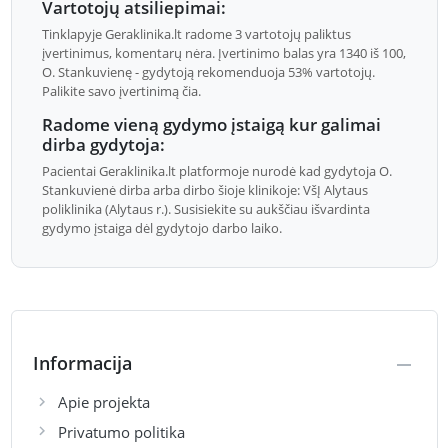
Vartotojų atsiliepimai:
Tinklapyje Geraklinika.lt radome 3 vartotojų paliktus
įvertinimus, komentarų nėra. Įvertinimo balas yra 1340 iš 100,
O. Stankuvienę - gydytoją rekomenduoja 53% vartotojų.
Palikite savo įvertinimą čia.
Radome vieną gydymo įstaigą kur galimai
dirba gydytoja:
Pacientai Geraklinika.lt platformoje nurodė kad gydytoja O.
Stankuvienė dirba arba dirbo šioje klinikoje: VšĮ Alytaus
poliklinika (Alytaus r.). Susisiekite su aukščiau išvardinta
gydymo įstaiga dėl gydytojo darbo laiko.
Informacija
Apie projekta
Privatumo politika