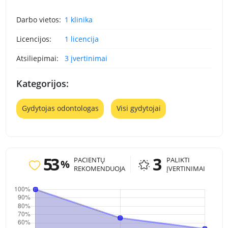
Darbo vietos:
1 klinika
Licencijos:
1 licencija
Atsiliepimai:
3 įvertinimai
Kategorijos:
Gydytojas odontologas
Visi gydytojai
53
3
PACIENTŲ
PALIKTI
%
REKOMENDUOJA
ĮVERTINIMAI