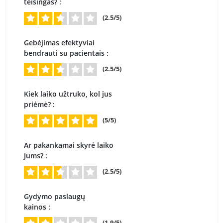
teisingas? :
(2.5/5)
Gebėjimas efektyviai
bendrauti su pacientais :
(2.5/5)
Kiek laiko užtruko, kol jus
priėmė? :
(5/5)
Ar pakankamai skyrė laiko
Jums? :
(2.5/5)
Gydymo paslaugų
kainos :
(1.9/5)