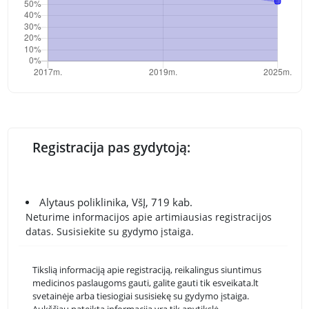
Registracija pas gydytoją:
Alytaus poliklinika, VšĮ, 719 kab.
Neturime informacijos apie artimiausias registracijos
datas. Susisiekite su gydymo įstaiga.
Tikslią informaciją apie registraciją, reikalingus siuntimus
medicinos paslaugoms gauti, galite gauti tik esveikata.lt
svetainėje arba tiesiogiai susisiekę su gydymo įstaiga.
Aukščiau pateikta informacija yra tik apytikslė.