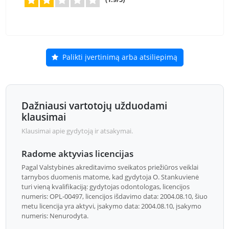
Palikti įvertinimą arba atsiliepimą
Dažniausi vartotojų užduodami
klausimai
Klausimai apie gydytoją ir atsakymai.
Radome aktyvias licencijas
Pagal Valstybinės akreditavimo sveikatos priežiūros veiklai
tarnybos duomenis matome, kad gydytoja O. Stankuvienė
turi vieną kvalifikaciją: gydytojas odontologas, licencijos
numeris: OPL-00497, licencijos išdavimo data: 2004.08.10, šiuo
metu licencija yra aktyvi, įsakymo data: 2004.08.10, įsakymo
numeris: Nenurodyta.