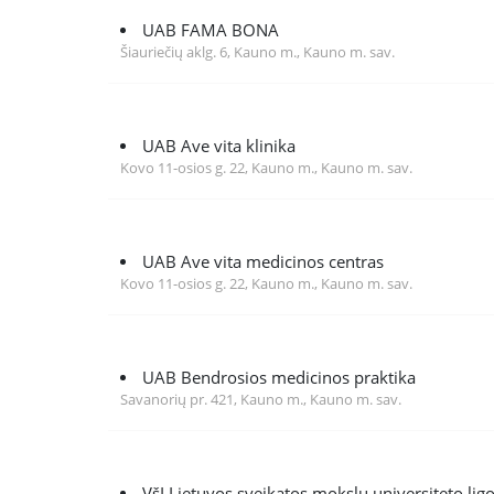
UAB FAMA BONA
Šiauriečių aklg. 6, Kauno m., Kauno m. sav.
UAB Ave vita klinika
Kovo 11-osios g. 22, Kauno m., Kauno m. sav.
UAB Ave vita medicinos centras
Kovo 11-osios g. 22, Kauno m., Kauno m. sav.
UAB Bendrosios medicinos praktika
Savanorių pr. 421, Kauno m., Kauno m. sav.
VšĮ Lietuvos sveikatos mokslų universiteto lig