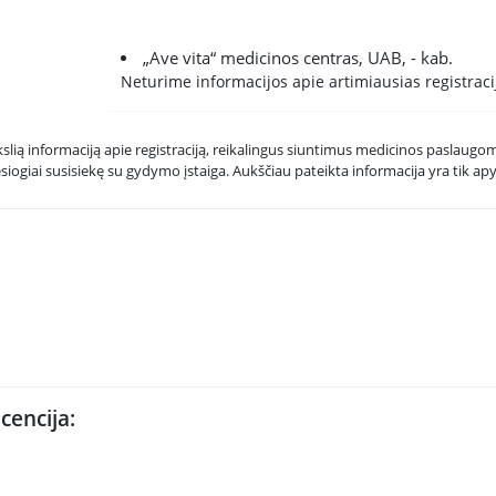
„Ave vita“ medicinos centras, UAB, - kab.
Neturime informacijos apie artimiausias registracij
kslią informaciją apie registraciją, reikalingus siuntimus medicinos paslaugoms
esiogiai susisiekę su gydymo įstaiga. Aukščiau pateikta informacija yra tik apy
icencija: