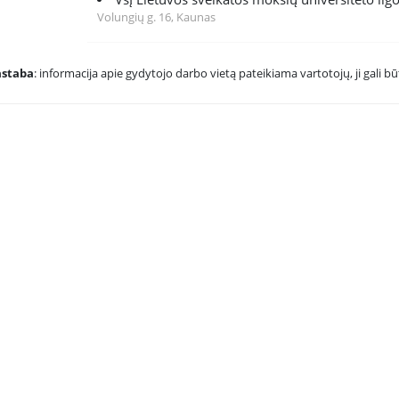
Volungių g. 16, Kaunas
astaba
: informacija apie gydytojo darbo vietą pateikiama vartotojų, ji gali būt