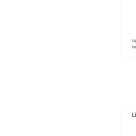
Ti
ti
L