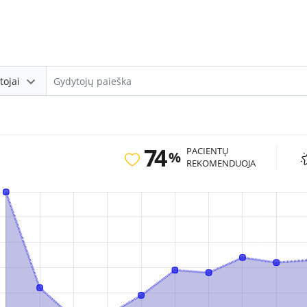
tojai
74
PACIENTŲ
%
REKOMENDUOJA