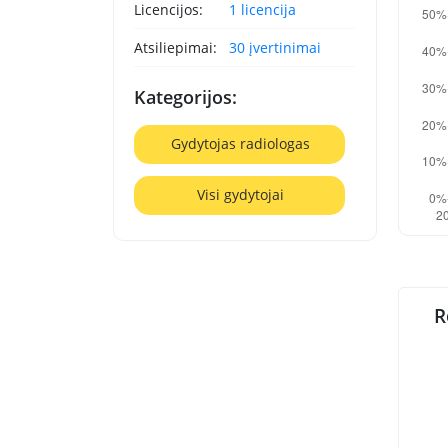
Licencijos:
1 licencija
Atsiliepimai:
30 įvertinimai
Kategorijos:
Gydytojas radiologas
Visi gydytojai
R