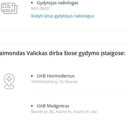
Gydytojas radiologas
MPL-08321
Rodyti kitus gydytojus radiologus
aimondas Valickas dirba šiose gydymo įstaigose:
UAB Hormodernus
Tolminkiemio g. 1A, Kaunas
UAB Medgintras
Šiaurės pr. 8C, Kauno m., Kauno m. sav.