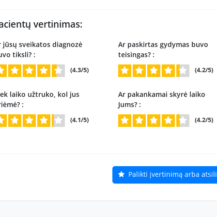
acientų vertinimas:
r jūsų sveikatos diagnozė
Ar paskirtas gydymas buvo
vo tiksli? :
teisingas? :
(4.3/5)
(4.2/5)
ek laiko užtruko, kol jus
Ar pakankamai skyrė laiko
riėmė? :
Jums? :
(4.1/5)
(4.2/5)
Palikti įvertinimą arba atsi