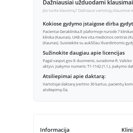
Dažniausiai užduodami klausimai
Jūs turite klausimų? Dažniausi vartotojų klausimai i
Kokiose gydymo įstaigose dirba gydyt
Pacientai Geraklinika.lt plaformoje nurodė 7 klin
klinika (Kaunas), UAB Ave vita medicinos centras (
(Kaunas). Susisiekite su aukščiau išvardintomis gyd
Sužinokite daugiau apie licencijas
Pagal vaspvt.gov.lt duomenis, suradome R. Valicko vi
aktyvi, įsakymo numeris: T1-1142 (1.1.), įsakymo dat
Atsiliepimai apie daktarą:
Vartotojai daktarą įvertino 30 kartus, pacientų ko
atsiliepimą čia.
Informacija
Klin