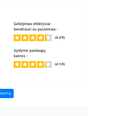
Gebėjimas efektyviai
bendrauti su pacientais :
(4.2/5)
Gydymo paslaugų
kainos :
(4.1/5)
liepimą