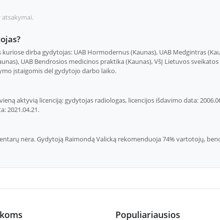
r atsakymai.
ojas?
ikas kuriose dirba gydytojas: UAB Hormodernus (Kaunas), UAB Medgintras (K
Kaunas), UAB Bendrosios medicinos praktika (Kaunas), VšĮ Lietuvos sveikatos
ymo įstaigomis dėl gydytojo darbo laiko.
eną aktyvią licenciją: gydytojas radiologas, licencijos išdavimo data: 2006.06
a: 2021.04.21.
mentarų nėra. Gydytoją Raimondą Valicką rekomenduoja 74% vartotojų, bendra
ikoms
Populiariausios