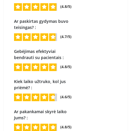
(4.8/5)
Ar paskirtas gydymas buvo
teisingas? :
(4.7/5)
Gebėjimas efektyviai
bendrauti su pacientais :
(4.8/5)
Kiek laiko užtruko, kol jus
priėmė? :
(4.6/5)
Ar pakankamai skyrė laiko
Jums? :
(4.8/5)