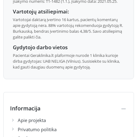
įsakymo numeris: T1-1482 (1.1.), įsakymo data: 2021.05.25.
Vartotojų atsiliepimai:
Vartotojai daktarą įvertino 16 kartus, pacientų komentarų
apie gydytoją nėra. 88% vartotojų rekomenduoja gydytoją R.
Burkauską, bendras įvertinimo balas 4,38/5. Savo atsiliepimą
galite palikti čia.
Gydytojo darbo vietos
Pacientai Geraklinika.lt plaformoje nurodė 1 klinika kurioje
dirba gydytojas: UAB NELIGA (Vilnius). Susisiekite su klinika,
kad gauti daugiau duomenų apie gydytoją.
Informacija
Apie projekta
Privatumo politika