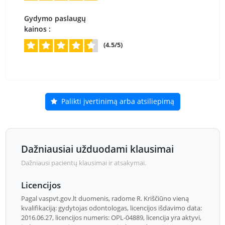
Gydymo paslaugų
kainos :
(4.5/5)
Palikti įvertinimą arba atsiliepimą
Dažniausiai užduodami klausimai
Dažniausi pacientų klausimai ir atsakymai.
Licencijos
Pagal vaspvt.gov.lt duomenis, radome R. Kriščiūno vieną
kvalifikaciją: gydytojas odontologas, licencijos išdavimo data:
2016.06.27, licencijos numeris: OPL-04889, licencija yra aktyvi,