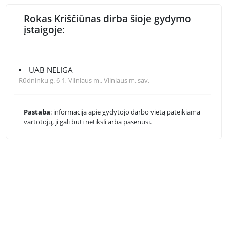
Rokas Kriščiūnas dirba šioje gydymo
įstaigoje:
UAB NELIGA
Rūdninkų g. 6-1, Vilniaus m., Vilniaus m. sav.
Pastaba
: informacija apie gydytojo darbo vietą pateikiama
vartotojų, ji gali būti netiksli arba pasenusi.