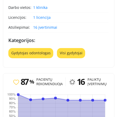
Darbo vietos:
1 klinika
Licencijos:
1 licencija
Atsiliepimai:
16 įvertinimai
Kategorijos:
Gydytojas odontologas
Visi gydytojai
87
16
PACIENTŲ
PALIKTŲ
%
REKOMENDUOJA
ĮVERTINIMŲ