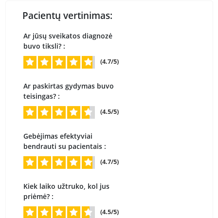
Pacientų vertinimas:
Ar jūsų sveikatos diagnozė
buvo tiksli? :
(4.7/5)
Ar paskirtas gydymas buvo
teisingas? :
(4.5/5)
Gebėjimas efektyviai
bendrauti su pacientais :
(4.7/5)
Kiek laiko užtruko, kol jus
priėmė? :
(4.5/5)