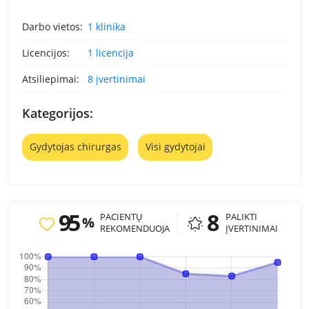
Darbo vietos:
1 klinika
Licencijos:
1 licencija
Atsiliepimai:
8 įvertinimai
Kategorijos:
Gydytojas chirurgas
Visi gydytojai
95
8
PACIENTŲ
PALIKTI
%
REKOMENDUOJA
ĮVERTINIMAI