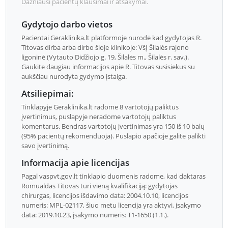
Dažniausi pacientų klausimai ir atsakymai.
Gydytojo darbo vietos
Pacientai Geraklinika.lt platformoje nurodė kad gydytojas R.
Titovas dirba arba dirbo šioje klinikoje: VšĮ Šilalės rajono
ligoninė (Vytauto Didžiojo g. 19, Šilalės m., Šilalės r. sav.).
Gaukite daugiau informacijos apie R. Titovas susisiekus su
aukščiau nurodyta gydymo įstaiga.
Atsiliepimai:
Tinklapyje Geraklinika.lt radome 8 vartotojų paliktus
įvertinimus, puslapyje neradome vartotojų paliktus
komentarus. Bendras vartotojų įvertinimas yra 150 iš 10 balų
(95% pacientų rekomenduoja). Puslapio apačioje galite palikti
savo įvertinimą.
Informacija apie licencijas
Pagal vaspvt.gov.lt tinklapio duomenis radome, kad daktaras
Romualdas Titovas turi vieną kvalifikaciją: gydytojas
chirurgas, licencijos išdavimo data: 2004.10.10, licencijos
numeris: MPL-02117, šiuo metu licencija yra aktyvi, įsakymo
data: 2019.10.23, įsakymo numeris: T1-1650 (1.1.).