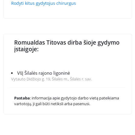
Rodyti kitus gydytojus chirurgus
Romualdas Titovas dirba šioje gydymo
įstaigoje:
VšĮ Šilalės rajono ligoninė
Vytauto Didžiojo g. 19, Šilalės m., Šilalės r. sav.
Pastaba
: informacija apie gydytojo darbo vietą pateikiama
vartotojų, ji gali būti netiksli arba pasenusi.