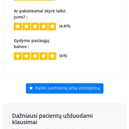
Ar pakankamai skyrė laiko
Jums? :
(4.8/5)
Gydymo paslaugų
kainos :
(5/5)
Palikti įvertinimą arba atsiliepimą
Dažniausi pacientų užduodami
klausimai