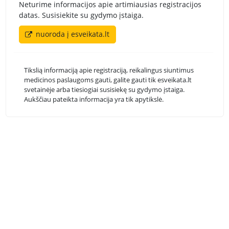
Neturime informacijos apie artimiausias registracijos
datas. Susisiekite su gydymo įstaiga.
nuoroda į esveikata.lt
Tikslią informaciją apie registraciją, reikalingus siuntimus
medicinos paslaugoms gauti, galite gauti tik esveikata.lt
svetainėje arba tiesiogiai susisiekę su gydymo įstaiga.
Aukščiau pateikta informacija yra tik apytikslė.