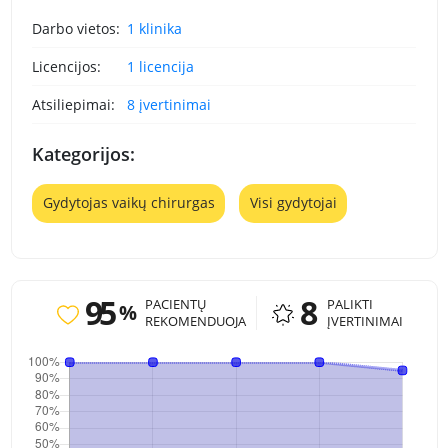
Darbo vietos:
1 klinika
Licencijos:
1 licencija
Atsiliepimai:
8 įvertinimai
Kategorijos:
Gydytojas vaikų chirurgas
Visi gydytojai
95
8
PACIENTŲ
PALIKTI
%
REKOMENDUOJA
ĮVERTINIMAI