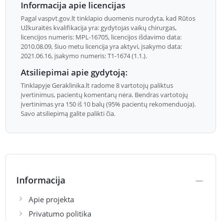
Informacija apie licencijas
Pagal vaspvt.gov.lt tinklapio duomenis nurodyta, kad Rūtos
Užkuraitės kvalifikacija yra: gydytojas vaikų chirurgas,
licencijos numeris: MPL-16705, licencijos išdavimo data:
2010.08.09, šiuo metu licencija yra aktyvi, įsakymo data:
2021.06.16, įsakymo numeris: T1-1674 (1.1.).
Atsiliepimai apie gydytoją:
Tinklapyje Geraklinika.lt radome 8 vartotojų paliktus
įvertinimus, pacientų komentarų nėra. Bendras vartotojų
įvertinimas yra 150 iš 10 balų (95% pacientų rekomenduoja).
Savo atsiliepimą galite palikti čia.
Informacija
Apie projekta
Privatumo politika