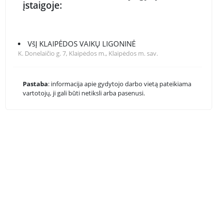
įstaigoje:
VšĮ KLAIPĖDOS VAIKŲ LIGONINĖ
K. Donelaičio g. 7, Klaipėdos m., Klaipėdos m. sav.
Pastaba
: informacija apie gydytojo darbo vietą pateikiama
vartotojų, ji gali būti netiksli arba pasenusi.