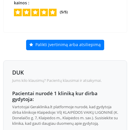
kainos :
(5/5)
Palikti įvertinimą arba atsiliepimą
DUK
Jums kilo klausimų? Pacientų klausimai ir atsakymai.
Pacientai nurodė 1 kliniką kur dirba
gydytoja:
Vartotojai Geraklinika.lt platformoje nurodė, kad gydytoja
dirba klinikoje Klaipėdoje: VšĮ KLAIPĖDOS VAIKŲ LIGONINĖ (K.
Donelaičio g. 7, Klaipėdos m., Klaipėdos m. sav.). Susisiekite su
klinika, kad gauti daugiau duomenų apie gydytoją.