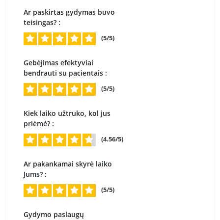
Ar paskirtas gydymas buvo
teisingas? :
(5/5)
Gebėjimas efektyviai
bendrauti su pacientais :
(5/5)
Kiek laiko užtruko, kol jus
priėmė? :
(4.56/5)
Ar pakankamai skyrė laiko
Jums? :
(5/5)
Gydymo paslaugų