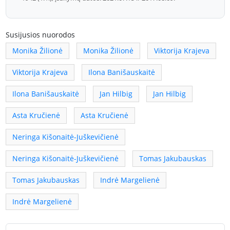
Susijusios nuorodos
Monika Žilionė
Monika Žilionė
Viktorija Krajeva
Viktorija Krajeva
Ilona Banišauskaitė
Ilona Banišauskaitė
Jan Hilbig
Jan Hilbig
Asta Kručienė
Asta Kručienė
Neringa Kišonaitė-Juškevičienė
Neringa Kišonaitė-Juškevičienė
Tomas Jakubauskas
Tomas Jakubauskas
Indrė Margelienė
Indrė Margelienė