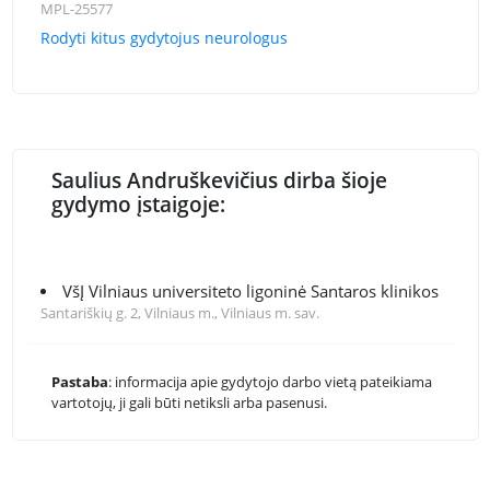
MPL-25577
Rodyti kitus gydytojus neurologus
Saulius Andruškevičius dirba šioje
gydymo įstaigoje:
VšĮ Vilniaus universiteto ligoninė Santaros klinikos
Santariškių g. 2, Vilniaus m., Vilniaus m. sav.
Pastaba
: informacija apie gydytojo darbo vietą pateikiama
vartotojų, ji gali būti netiksli arba pasenusi.