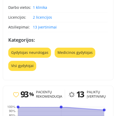
Darbo vietos:
1 klinika
Licencijos:
2 licencijos
Atsiliepimai:
13 įvertinimai
Kategorijos:
Gydytojas neurologas
Medicinos gydytojas
Visi gydytojai
93
13
PACIENTŲ
PALIKTŲ
%
REKOMENDUOJA
ĮVERTINIMŲ