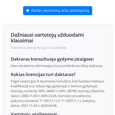
Palikti įvertinimą arba atsiliepimą
Dažniausi vartotojų užduodami
klausimai
Klausimai apie gydytoją ir atsakymai.
Daktaras konsultuoja gydymo įstaigose:
Mes neradome informacijos kuriose klinikose dirba daktaras.
Kokias licencijas turi daktaras?
Pagal vaspvt.gov.lt duomenis nurodyta, kad Sauliaus Katkaus
kvalifikacija yra: vidaus ligų gydytojas ir šeimos gydytojas,
licencijų numeriai: MPL-06461 ir MPL-08798, licencijų išdavimo
datos: 2006.11.09 ir 2005.03.06, licencijos yra aktyvios,
įsakymų numeriai: T1-597 (1.1.) ir T1-3207 (1.1.), įsakymų
datos: 2021.11.24 ir 2020.04.06.
Vartotojų atsiliepimai: