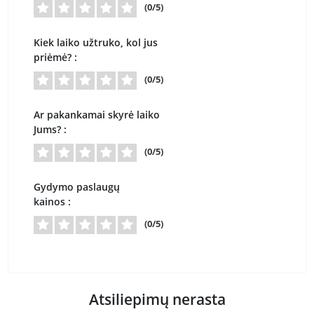
(0/5)
Kiek laiko užtruko, kol jus
priėmė? :
(0/5)
Ar pakankamai skyrė laiko
Jums? :
(0/5)
Gydymo paslaugų
kainos :
(0/5)
Atsiliepimų nerasta