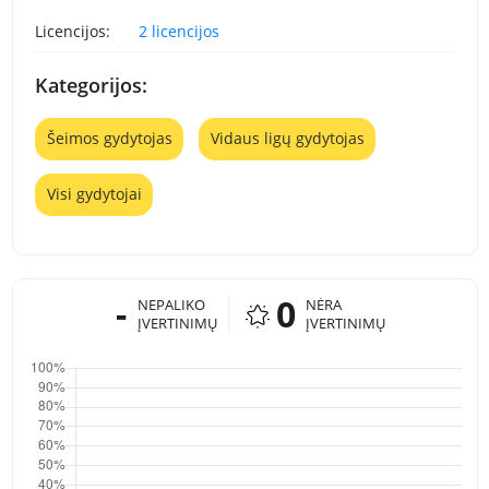
Licencijos:
2 licencijos
Kategorijos:
Šeimos gydytojas
Vidaus ligų gydytojas
Visi gydytojai
-
0
NEPALIKO
NĖRA
ĮVERTINIMŲ
ĮVERTINIMŲ