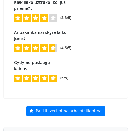
Kiek laiko užtruko, kol jus
priėmė? :
(3.8/5)
Ar pakankamai skyrė laiko
Jums? :
(4.6/5)
Gydymo paslaugų
kainos :
(5/5)
Palikti įvertinimą arba atsiliepimą