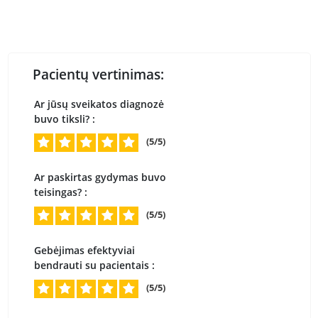
Pacientų vertinimas:
Ar jūsų sveikatos diagnozė
buvo tiksli? :
(5/5)
Ar paskirtas gydymas buvo
teisingas? :
(5/5)
Gebėjimas efektyviai
bendrauti su pacientais :
(5/5)