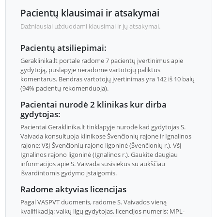
Pacientų klausimai ir atsakymai
Dažniausiai užduodami klausimai ir jų atsakymai.
Pacientų atsiliepimai:
Geraklinika.lt portale radome 7 pacientų įvertinimus apie
gydytoją, puslapyje neradome vartotojų paliktus
komentarus. Bendras vartotojų įvertinimas yra 142 iš 10 balų
(94% pacientų rekomenduoja).
Pacientai nurodė 2 klinikas kur dirba
gydytojas:
Pacientai Geraklinika.lt tinklapyje nurodė kad gydytojas S.
Vaivada konsultuoja klinikose Švenčionių rajone ir Ignalinos
rajone: VšĮ Švenčionių rajono ligoninė (Švenčionių r.), VšĮ
Ignalinos rajono ligoninė (Ignalinos r.). Gaukite daugiau
informacijos apie S. Vaivada susisiekus su aukščiau
išvardintomis gydymo įstaigomis.
Radome aktyvias licencijas
Pagal VASPVT duomenis, radome S. Vaivados vieną
kvalifikaciją: vaikų ligų gydytojas, licencijos numeris: MPL-