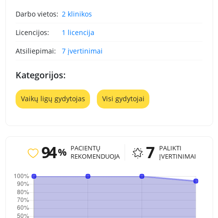
Darbo vietos:
2 klinikos
Licencijos:
1 licencija
Atsiliepimai:
7 įvertinimai
Kategorijos:
Vaikų ligų gydytojas
Visi gydytojai
94
7
PACIENTŲ
PALIKTI
%
REKOMENDUOJA
ĮVERTINIMAI