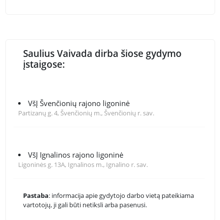
Saulius Vaivada dirba šiose gydymo
įstaigose:
VšĮ Švenčionių rajono ligoninė
Partizanų g. 4, Švenčionių m., Švenčionių r. sav.
VšĮ Ignalinos rajono ligoninė
Ligoninės g. 13A, Ignalinos m., Ignalino r. sav.
Pastaba
: informacija apie gydytojo darbo vietą pateikiama
vartotojų, ji gali būti netiksli arba pasenusi.