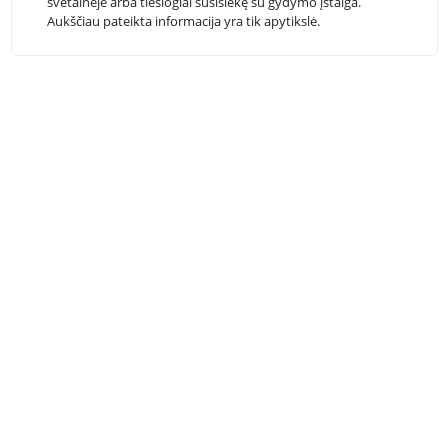
svetainėje arba tiesiogiai susisiekę su gydymo įstaiga.
Aukščiau pateikta informacija yra tik apytikslė.