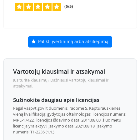
(5/5)
Palikti įvertinimą arba atsiliepimą
Vartotojų klausimai ir atsakymai
Jūs turite klausimų? Dažniausi vartotojų klausimai ir
atsakymai.
Sužinokite daugiau apie licencijas
Pagal vaspvt.gov.lt duomenis, radome S. Kapturauskienės
vieną kvalifikaciją: gydytojas oftalmologas, licencijos numeris:
MPL-17422, licencijos išdavimo data: 2011.08.03, šiuo metu
licencija yra aktyvi, įsakymo data: 2021.08.18, įsakymo
numeris: T1-2235 (1.1.).