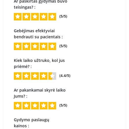
Ar paskirtas gydymas buvo
teisingas? :
(5/5)
Gebėjimas efektyviai
bendrauti su pacientais :
(5/5)
Kiek laiko užtruko, kol jus
priėmė? :
(4.4/5)
Ar pakankamai skyrė laiko
Jums? :
(5/5)
Gydymo paslaugų
kainos :