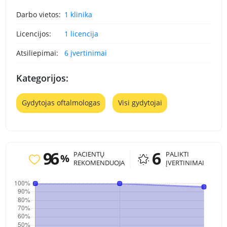
Darbo vietos:
1 klinika
Licencijos:
1 licencija
Atsiliepimai:
6 įvertinimai
Kategorijos:
Gydytojas oftalmologas
Visi gydytojai
96
6
PACIENTŲ
PALIKTI
%
REKOMENDUOJA
ĮVERTINIMAI