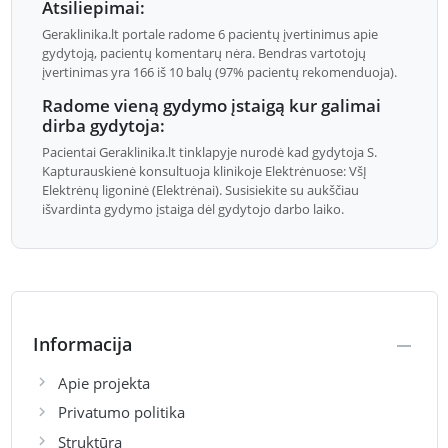
Atsiliepimai:
Geraklinika.lt portale radome 6 pacientų įvertinimus apie
gydytoją, pacientų komentarų nėra. Bendras vartotojų
įvertinimas yra 166 iš 10 balų (97% pacientų rekomenduoja).
Radome vieną gydymo įstaigą kur galimai
dirba gydytoja:
Pacientai Geraklinika.lt tinklapyje nurodė kad gydytoja S.
Kapturauskienė konsultuoja klinikoje Elektrėnuose: VšĮ
Elektrėnų ligoninė (Elektrėnai). Susisiekite su aukščiau
išvardinta gydymo įstaiga dėl gydytojo darbo laiko.
Informacija
Apie projekta
Privatumo politika
Struktūra