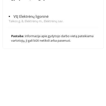
VšĮ Elektrėnų ligoninė
Taikos g. 8, Elektrėnų m., Elektrėnų sav.
Pastaba
: informacija apie gydytojo darbo vietą pateikiama
vartotojų, ji gali būti netiksli arba pasenusi.