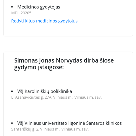
Medicinos gydytojas
MPL-20205
Rodyti kitus medicinos gydytojus
Simonas Jonas Norvydas dirba šiose
gydymo įstaigose:
VšĮ Karoliniškių poliklinika
L. Asanavičiūtės g. 27A, Vilniaus m., Vilniaus m. sav.
VšĮ Vilniaus universiteto ligoninė Santaros klinikos
Santariškių g. 2, Vilniaus m., Vilniaus m. sav.