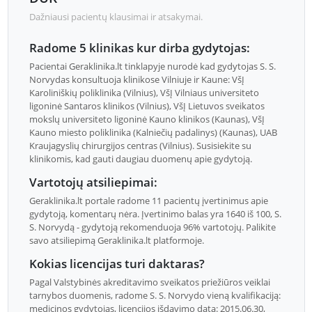
Dažniausi pacientų klausimai ir atsakymai.
Radome 5 klinikas kur dirba gydytojas:
Pacientai Geraklinika.lt tinklapyje nurodė kad gydytojas S. S.
Norvydas konsultuoja klinikose Vilniuje ir Kaune: VšĮ
Karoliniškių poliklinika (Vilnius), VšĮ Vilniaus universiteto
ligoninė Santaros klinikos (Vilnius), VšĮ Lietuvos sveikatos
mokslų universiteto ligoninė Kauno klinikos (Kaunas), VšĮ
Kauno miesto poliklinika (Kalniečių padalinys) (Kaunas), UAB
Kraujagyslių chirurgijos centras (Vilnius). Susisiekite su
klinikomis, kad gauti daugiau duomenų apie gydytoją.
Vartotojų atsiliepimai:
Geraklinika.lt portale radome 11 pacientų įvertinimus apie
gydytoją, komentarų nėra. Įvertinimo balas yra 1640 iš 100, S.
S. Norvydą - gydytoją rekomenduoja 96% vartotojų. Palikite
savo atsiliepimą Geraklinika.lt platformoje.
Kokias licencijas turi daktaras?
Pagal Valstybinės akreditavimo sveikatos priežiūros veiklai
tarnybos duomenis, radome S. S. Norvydo vieną kvalifikaciją:
medicinos gydytojas, licencijos išdavimo data: 2015.06.30,