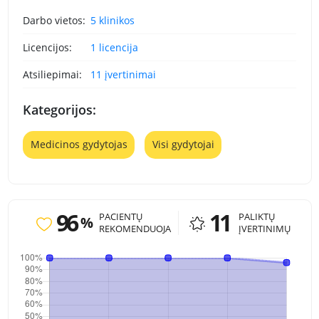
Darbo vietos:
5 klinikos
Licencijos:
1 licencija
Atsiliepimai:
11 įvertinimai
Kategorijos:
Medicinos gydytojas
Visi gydytojai
96
11
PACIENTŲ
PALIKTŲ
%
REKOMENDUOJA
ĮVERTINIMŲ