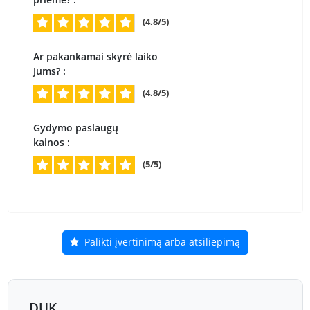
(4.8/5)
Ar pakankamai skyrė laiko
Jums? :
(4.8/5)
Gydymo paslaugų
kainos :
(5/5)
Palikti įvertinimą arba atsiliepimą
DUK