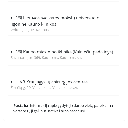
VšĮ Lietuvos sveikatos mokslų universiteto
ligoninė Kauno klinikos
Volungių g. 16, Kaunas
VšĮ Kauno miesto poliklinika (Kalniečių padalinys)
Savanorių pr. 369, Kauno m., Kauno m. sav.
UAB Kraujagyslių chirurgijos centras
Žilvičių g. 29, Vilniaus m., Vilniaus m. sav.
Pastaba
: informacija apie gydytojo darbo vietą pateikiama
vartotojų, ji gali būti netiksli arba pasenusi.