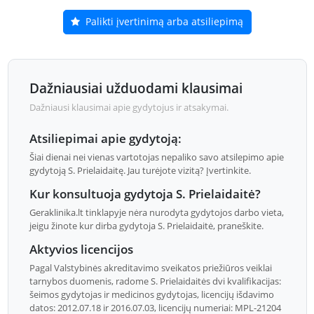
Palikti įvertinimą arba atsiliepimą
Dažniausiai užduodami klausimai
Dažniausi klausimai apie gydytojus ir atsakymai.
Atsiliepimai apie gydytoją:
Šiai dienai nei vienas vartotojas nepaliko savo atsilepimo apie
gydytoją S. Prielaidaitę. Jau turėjote vizitą? Įvertinkite.
Kur konsultuoja gydytoja S. Prielaidaitė?
Geraklinika.lt tinklapyje nėra nurodyta gydytojos darbo vieta,
jeigu žinote kur dirba gydytoja S. Prielaidaitė, praneškite.
Aktyvios licencijos
Pagal Valstybinės akreditavimo sveikatos priežiūros veiklai
tarnybos duomenis, radome S. Prielaidaitės dvi kvalifikacijas:
šeimos gydytojas ir medicinos gydytojas, licencijų išdavimo
datos: 2012.07.18 ir 2016.07.03, licencijų numeriai: MPL-21204