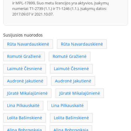
ir MPL-17899, šiuo metu licencijos yra aktyvios, įsakymų
numeriai: T1-2739 (1.1.) ir T1-1246 (1.1.), įsakymų datos:
2017.09.07 ir 2021.10.07.
Susijusios nuorodos
Rūta Navardauskienė
Rūta Navardauskienė
Romutė Gražienė
Romutė Gražienė
Laimutė Čėsnienė
Laimutė Čėsnienė
Audronė Jakutienė
Audronė Jakutienė
Jūratė Mikalajūnienė
Jūratė Mikalajūnienė
Lina Pilkauskaitė
Lina Pilkauskaitė
Lolita Bašinskienė
Lolita Bašinskienė
Alina Bobrovskaja
Alina Bobrovskaja