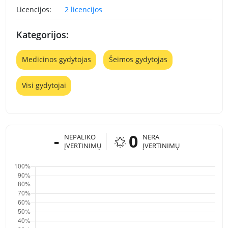
Licencijos:
2 licencijos
Kategorijos:
Medicinos gydytojas
Šeimos gydytojas
Visi gydytojai
-
0
NEPALIKO
NĖRA
ĮVERTINIMŲ
ĮVERTINIMŲ