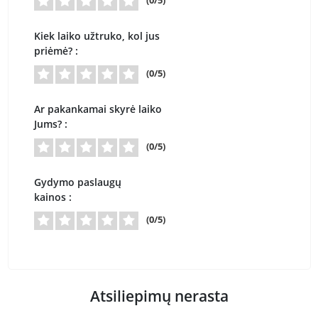
(0/5)
Kiek laiko užtruko, kol jus
priėmė? :
(0/5)
Ar pakankamai skyrė laiko
Jums? :
(0/5)
Gydymo paslaugų
kainos :
(0/5)
Atsiliepimų nerasta