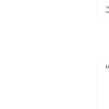
Ti
ti
L