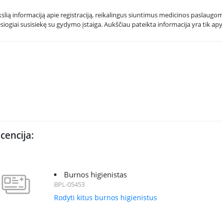
kslią informaciją apie registraciją, reikalingus siuntimus medicinos paslaugoms
esiogiai susisiekę su gydymo įstaiga. Aukščiau pateikta informacija yra tik apy
icencija:
Burnos higienistas
BPL-05453
Rodyti kitus burnos higienistus