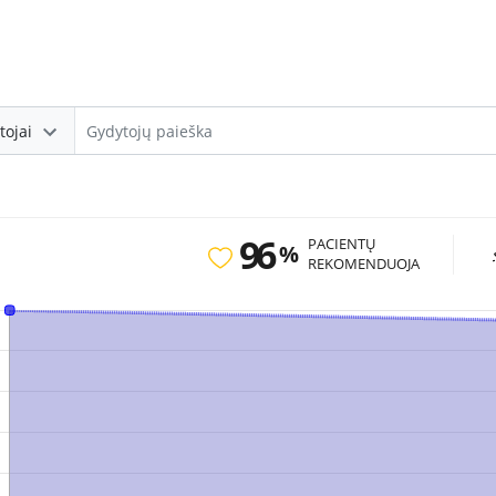
tojai
96
PACIENTŲ
%
REKOMENDUOJA