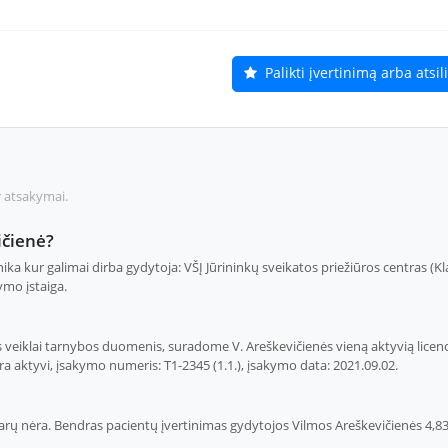
Palikti įvertinimą arba atsi
r atsakymai.
ičienė?
nika kur galimai dirba gydytoja: VŠĮ Jūrininkų sveikatos priežiūros centras (K
mo įstaiga.
 veiklai tarnybos duomenis, suradome V. Areškevičienės vieną aktyvią licencij
yra aktyvi, įsakymo numeris: T1-2345 (1.1.), įsakymo data: 2021.09.02.
ų nėra. Bendras pacientų įvertinimas gydytojos Vilmos Areškevičienės 4,83 iš