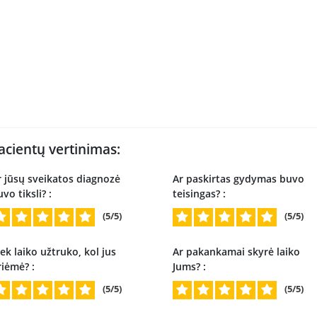
acientų vertinimas:
r jūsų sveikatos diagnozė
Ar paskirtas gydymas buvo
vo tiksli? :
teisingas? :
(5/5)
(5/5)
ek laiko užtruko, kol jus
Ar pakankamai skyrė laiko
riėmė? :
Jums? :
(5/5)
(5/5)