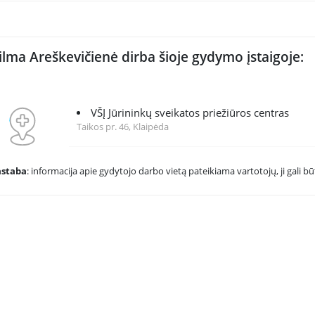
ilma Areškevičienė dirba šioje gydymo įstaigoje:
VŠĮ Jūrininkų sveikatos priežiūros centras
Taikos pr. 46, Klaipėda
astaba
: informacija apie gydytojo darbo vietą pateikiama vartotojų, ji gali būt