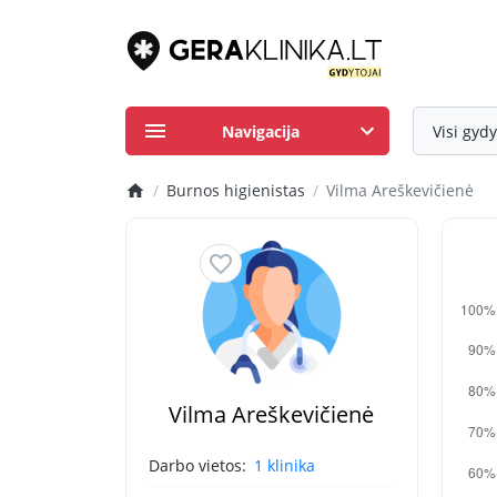
Navigacija
Visi gydy
Burnos higienistas
Vilma Areškevičienė
Vilma Areškevičienė
Darbo vietos:
1 klinika