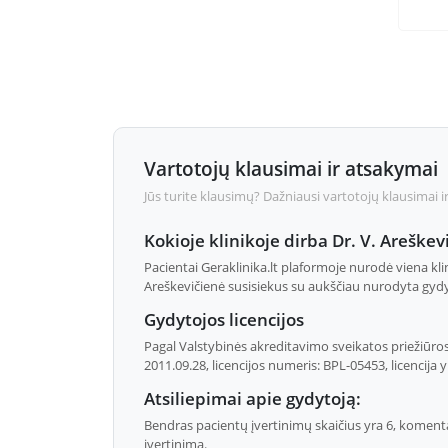
Vartotojų klausimai ir atsakymai
Jūs turite klausimų? Dažniausi vartotojų klausimai i
Kokioje klinikoje dirba Dr. V. Areškev
Pacientai Geraklinika.lt plaformoje nurodė viena kli
Areškevičienė susisiekus su aukščiau nurodyta gydy
Gydytojos licencijos
Pagal Valstybinės akreditavimo sveikatos priežiūros
2011.09.28, licencijos numeris: BPL-05453, licencija 
Atsiliepimai apie gydytoją:
Bendras pacientų įvertinimų skaičius yra 6, komentar
įvertinimą.