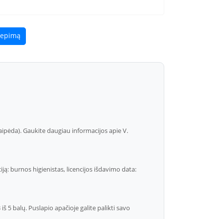
liepimą
laipėda). Gaukite daugiau informacijos apie V.
ą: burnos higienistas, licencijos išdavimo data:
 5 balų. Puslapio apačioje galite palikti savo