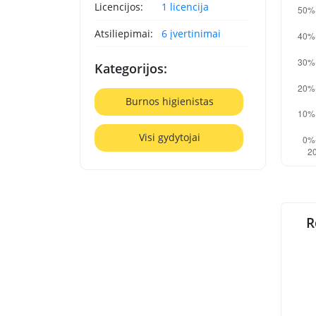
Licencijos:
1 licencija
Atsiliepimai:
6 įvertinimai
Kategorijos:
Burnos higienistas
Visi gydytojai
R