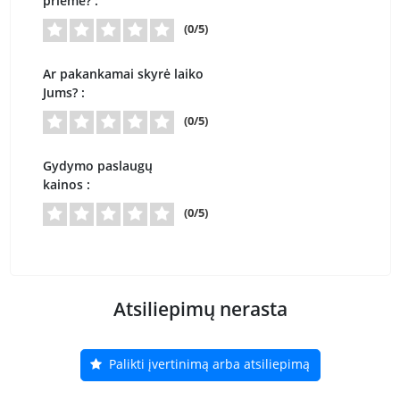
priėmė? :
(0/5)
Ar pakankamai skyrė laiko
Jums? :
(0/5)
Gydymo paslaugų
kainos :
(0/5)
Atsiliepimų nerasta
Palikti įvertinimą arba atsiliepimą