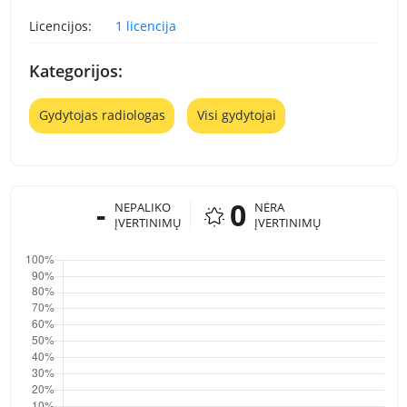
Licencijos:
1 licencija
Kategorijos:
Gydytojas radiologas
Visi gydytojai
-
0
NEPALIKO
NĖRA
ĮVERTINIMŲ
ĮVERTINIMŲ