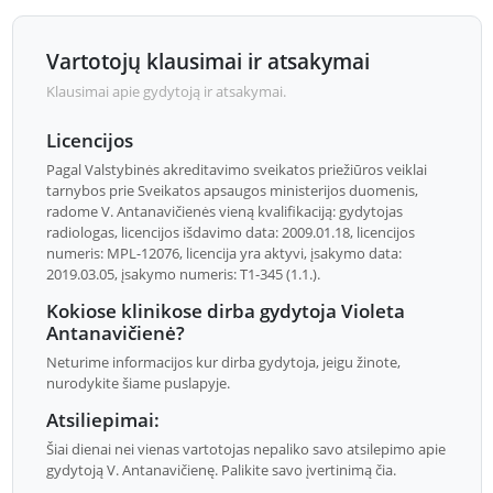
Vartotojų klausimai ir atsakymai
Klausimai apie gydytoją ir atsakymai.
Licencijos
Pagal Valstybinės akreditavimo sveikatos priežiūros veiklai
tarnybos prie Sveikatos apsaugos ministerijos duomenis,
radome V. Antanavičienės vieną kvalifikaciją: gydytojas
radiologas, licencijos išdavimo data: 2009.01.18, licencijos
numeris: MPL-12076, licencija yra aktyvi, įsakymo data:
2019.03.05, įsakymo numeris: T1-345 (1.1.).
Kokiose klinikose dirba gydytoja Violeta
Antanavičienė?
Neturime informacijos kur dirba gydytoja, jeigu žinote,
nurodykite šiame puslapyje.
Atsiliepimai:
Šiai dienai nei vienas vartotojas nepaliko savo atsilepimo apie
gydytoją V. Antanavičienę. Palikite savo įvertinimą čia.