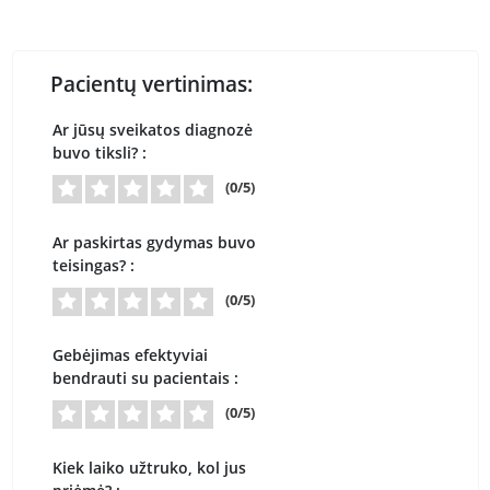
Pacientų vertinimas:
Ar jūsų sveikatos diagnozė
buvo tiksli? :
(0/5)
Ar paskirtas gydymas buvo
teisingas? :
(0/5)
Gebėjimas efektyviai
bendrauti su pacientais :
(0/5)
Kiek laiko užtruko, kol jus