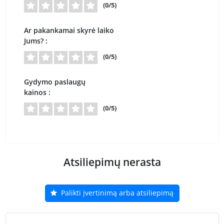
(0/5)
Ar pakankamai skyrė laiko
Jums? :
(0/5)
Gydymo paslaugų
kainos :
(0/5)
Atsiliepimų nerasta
Palikti įvertinimą arba atsiliepimą