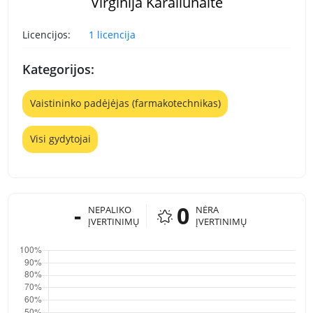
Virginija Karaliūnaitė
Licencijos:
1 licencija
Kategorijos:
Vaistininko padėjėjas (farmakotechnikas)
Visi gydytojai
-
0
NEPALIKO
NĖRA
ĮVERTINIMŲ
ĮVERTINIMŲ