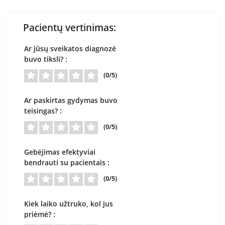
Pacientų vertinimas:
Ar jūsų sveikatos diagnozė
buvo tiksli? :
(0/5)
Ar paskirtas gydymas buvo
teisingas? :
(0/5)
Gebėjimas efektyviai
bendrauti su pacientais :
(0/5)
Kiek laiko užtruko, kol jus
priėmė? :