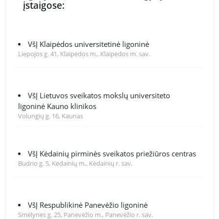
įstaigose:
VšĮ Klaipėdos universitetinė ligoninė
Liepojos g. 41, Klaipėdos m., Klaipėdos m. sav.
VšĮ Lietuvos sveikatos mokslų universiteto
ligoninė Kauno klinikos
Volungių g. 16, Kaunas
VšĮ Kėdainių pirminės sveikatos priežiūros centras
Budrio g. 5, Kėdainių m., Kėdainių r. sav.
VšĮ Respublikinė Panevėžio ligoninė
Smėlynės g. 25, Panevėžio m., Panevėžio r. sav.