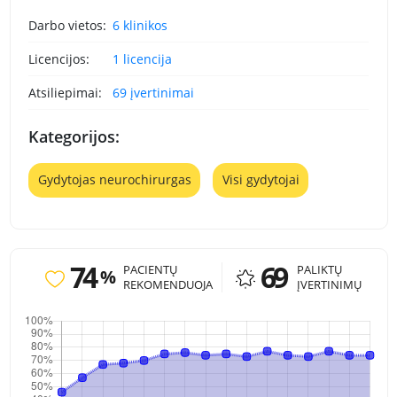
Darbo vietos:
6 klinikos
Licencijos:
1 licencija
Atsiliepimai:
69 įvertinimai
Kategorijos:
Gydytojas neurochirurgas
Visi gydytojai
74
69
PACIENTŲ
PALIKTŲ
%
REKOMENDUOJA
ĮVERTINIMŲ