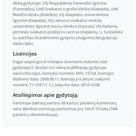
dirba gydytojas: VšĮ Respublikinė Panevėžio ligoninė
(Panevėžys), UAB Sveikatos ir grožio klinika (Klaipėda), UAB
MediCA klinika (Rokiškis), VšĮ Klaipėdos universitetinė
ligoninė (Klaipėda), VšĮ Lietuvos sveikatos mokslų
universiteto ligoninė Kauno klinikos (Kaunas), VšĮ Kėdainių
pirminės sveikatos priežiūros centras (Kėdainių r.). Susisiekite
su aukščiau išvardintomis gydymo įstaigomis dėl gydytojo
darbo laiko.
Licencijos
Pagal vaspvt.gov.lt tinklapio duomenis matome, kad
gydytojas E. Gružas turi vieną kvalifikaciją: gydytojas
neurochirurgas, licencijos numeris: MPL-15724, licencijos
išdavimo data: 2009.08.11, licencija yra aktyvi, įsakymo
numeris: T1-1547 (1.1.), įsakymo data: 2019.10.08.
Atsiliepimai apie gydytoją:
Vartotojai daktarą įvertino 69 kartus, pacientų komentarų
nėra. Bendras vartotojų įvertinimas yra 144 iš 10 balų (74%
pacientų rekomenduoja).