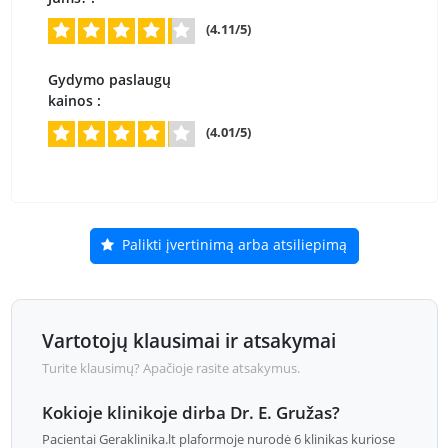
(4.11/5)
Gydymo paslaugų
kainos :
(4.01/5)
Palikti įvertinimą arba atsiliepimą
Vartotojų klausimai ir atsakymai
Turite klausimų? Apačioje rasite atsakymus.
Kokioje klinikoje dirba Dr. E. Gružas?
Pacientai Geraklinika.lt plaformoje nurodė 6 klinikas kuriose