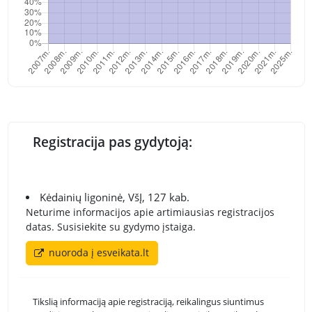
Registracija pas gydytoją:
Kėdainių ligoninė, VšĮ, 127 kab.
Neturime informacijos apie artimiausias registracijos
datas. Susisiekite su gydymo įstaiga.
nuoroda į esveikata.lt
Tikslią informaciją apie registraciją, reikalingus siuntimus