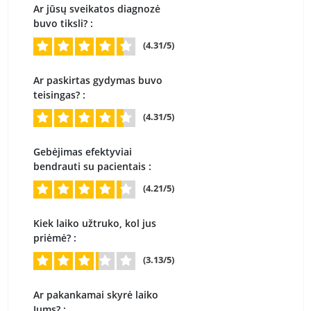
Ar jūsų sveikatos diagnozė
buvo tiksli? :
(4.31/5)
Ar paskirtas gydymas buvo
teisingas? :
(4.31/5)
Gebėjimas efektyviai
bendrauti su pacientais :
(4.21/5)
Kiek laiko užtruko, kol jus
priėmė? :
(3.13/5)
Ar pakankamai skyrė laiko
Jums? :