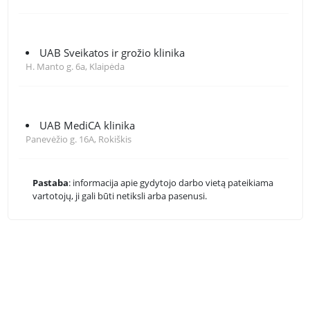
UAB Sveikatos ir grožio klinika
H. Manto g. 6a, Klaipėda
UAB MediCA klinika
Panevėžio g. 16A, Rokiškis
Pastaba
: informacija apie gydytojo darbo vietą pateikiama
vartotojų, ji gali būti netiksli arba pasenusi.