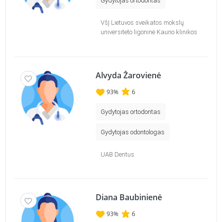
Gydytojas ortodontas
VšĮ Lietuvos sveikatos mokslų
universiteto ligoninė Kauno klinikos
Alvyda Žarovienė
93
%
6
Gydytojas ortodontas
Gydytojas odontologas
UAB Dentus
Diana Baubinienė
93
%
6