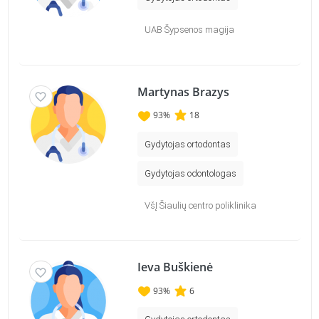
UAB Šypsenos magija
Martynas Brazys
93
%
18
Gydytojas ortodontas
Gydytojas odontologas
VšĮ Šiaulių centro poliklinika
Ieva Buškienė
93
%
6