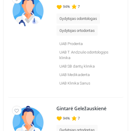
94
%
7
Gydytojas odontologas
Gydytojas ortodontas
UAB Prodenta
UAB T. Andziulio odontologijos
klinika
UAB SB dantų klinika
UAB Medikadenta
UAB Klinika Sanus
Gintarė Geležauskienė
94
%
7
Gydytojas ortodontas