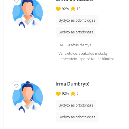
92
%
13
Gydytojas odontologas
Gydytojas ortodontas
UAB Gražūs dantys
VšĮ Lietuvos sveikatos mokslų
universiteto ligoninė Kauno klinikos
Irma Dumbrytė
92
%
5
Gydytojas ortodontas
Gydytojas odontologas