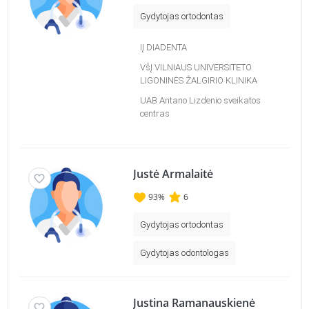
Gydytojas ortodontas
IĮ DIADENTA
VšĮ VILNIAUS UNIVERSITETO
LIGONINĖS ŽALGIRIO KLINIKA
UAB Antano Lizdenio sveikatos
centras
Justė Armalaitė
93
%
6
Gydytojas ortodontas
Gydytojas odontologas
Justina Ramanauskienė