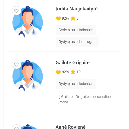
Judita Naujokaitytė
92
%
5
Gydytojas ortodontas
Gydytojas odontologas
Gailutė Grigaitė
92
%
10
Gydytojas ortodontas
IĮ Gailutės Grigaitės personalinė
įmonė
Agnė Rovienė