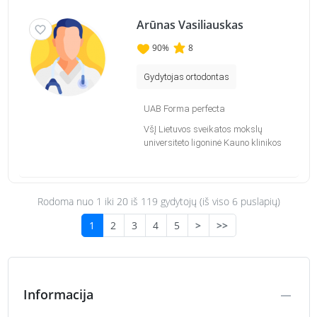
Arūnas Vasiliauskas
90
%
8
Gydytojas ortodontas
UAB Forma perfecta
VšĮ Lietuvos sveikatos mokslų
universiteto ligoninė Kauno klinikos
Rodoma nuo 1 iki
20
iš 119 gydytojų (iš viso 6 puslapių)
1
2
3
4
5
>
>>
Informacija