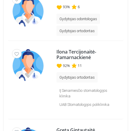
93
%
6
Gydytojas odontologas
Gydytojas ortodontas
Ilona Tercijonaitė-
Pamarnackienė
92
%
11
Gydytojas ortodontas
IĮ Senamiesčio stomatologijos
klinika
UAB Stomatologijos poliklinika
Greta Gintautaitė