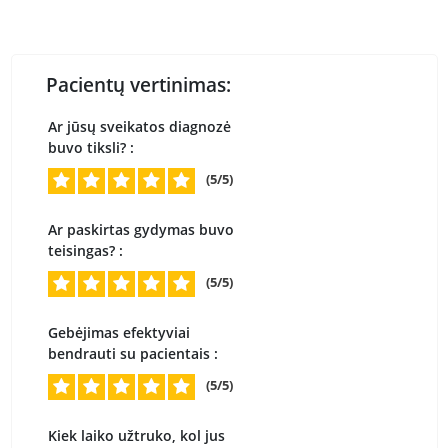
Pacientų vertinimas:
Ar jūsų sveikatos diagnozė
buvo tiksli? :
(5/5)
Ar paskirtas gydymas buvo
teisingas? :
(5/5)
Gebėjimas efektyviai
bendrauti su pacientais :
(5/5)
Kiek laiko užtruko, kol jus