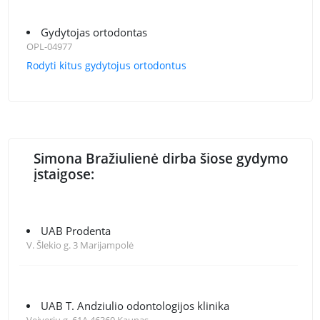
Gydytojas ortodontas
OPL-04977
Rodyti kitus gydytojus ortodontus
Simona Bražiulienė dirba šiose gydymo
įstaigose:
UAB Prodenta
V. Šlekio g. 3 Marijampolė
UAB T. Andziulio odontologijos klinika
Veiverių g. 61A 46360 Kaunas