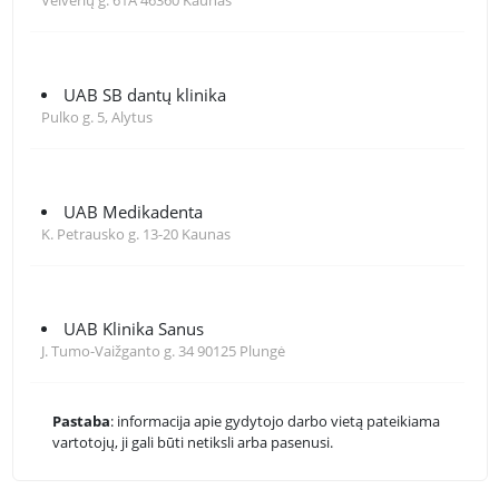
UAB SB dantų klinika
Pulko g. 5, Alytus
UAB Medikadenta
K. Petrausko g. 13-20 Kaunas
UAB Klinika Sanus
J. Tumo-Vaižganto g. 34 90125 Plungė
Pastaba
: informacija apie gydytojo darbo vietą pateikiama
vartotojų, ji gali būti netiksli arba pasenusi.