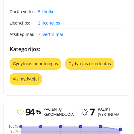
Darbo vietos:
5 klinikos
Licencijos:
2 licencijos
Atsiliepimai:
7 įvertinimai
Kategorijos:
Gydytojas odontologas
Gydytojas ortodontas
Visi gydytojai
94
7
PACIENTŲ
PALIKTI
%
REKOMENDUOJA
ĮVERTINIMAI