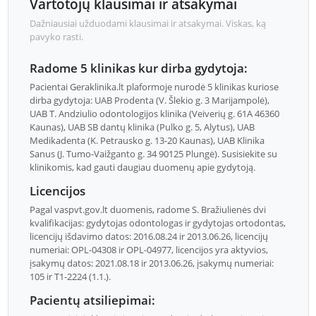
Vartotojų klausimai ir atsakymai
Dažniausiai užduodami klausimai ir atsakymai. Viskas, ką
pavyko rasti.
Radome 5 klinikas kur dirba gydytoja:
Pacientai Geraklinika.lt plaformoje nurodė 5 klinikas kuriose
dirba gydytoja: UAB Prodenta (V. Šlekio g. 3 Marijampolė),
UAB T. Andziulio odontologijos klinika (Veiverių g. 61A 46360
Kaunas), UAB SB dantų klinika (Pulko g. 5, Alytus), UAB
Medikadenta (K. Petrausko g. 13-20 Kaunas), UAB Klinika
Sanus (J. Tumo-Vaižganto g. 34 90125 Plungė). Susisiekite su
klinikomis, kad gauti daugiau duomenų apie gydytoją.
Licencijos
Pagal vaspvt.gov.lt duomenis, radome S. Bražiulienės dvi
kvalifikacijas: gydytojas odontologas ir gydytojas ortodontas,
licencijų išdavimo datos: 2016.08.24 ir 2013.06.26, licencijų
numeriai: OPL-04308 ir OPL-04977, licencijos yra aktyvios,
įsakymų datos: 2021.08.18 ir 2013.06.26, įsakymų numeriai:
105 ir T1-2224 (1.1.).
Pacientų atsiliepimai: