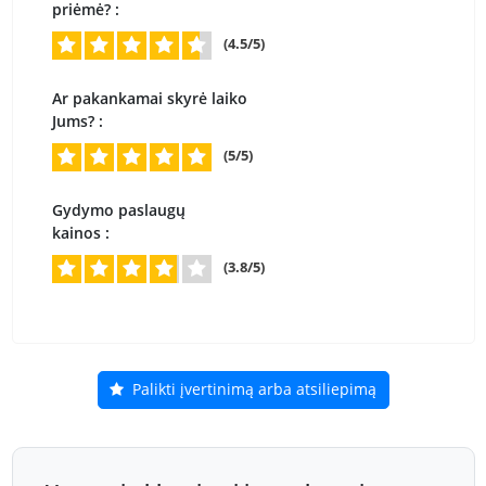
priėmė? :
(4.5/5)
Ar pakankamai skyrė laiko
Jums? :
(5/5)
Gydymo paslaugų
kainos :
(3.8/5)
Palikti įvertinimą arba atsiliepimą