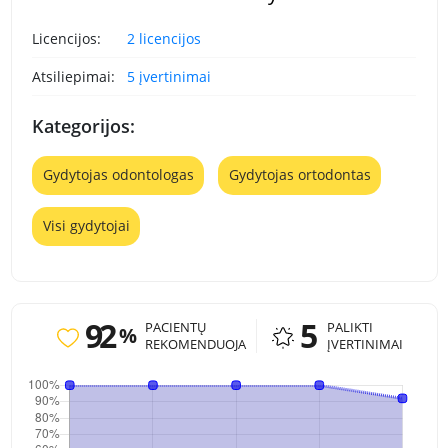
Licencijos:
2 licencijos
Atsiliepimai:
5 įvertinimai
Kategorijos:
Gydytojas odontologas
Gydytojas ortodontas
Visi gydytojai
92
5
PACIENTŲ
PALIKTI
%
REKOMENDUOJA
ĮVERTINIMAI