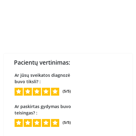
Pacientų vertinimas:
Ar jūsų sveikatos diagnozė
buvo tiksli? :
(5/5)
Ar paskirtas gydymas buvo
teisingas? :
(5/5)