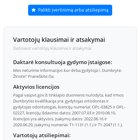
Palikti įvertinimą arba atsiliepimą
Vartotojų klausimai ir atsakymai
Dažniausi vartotojų klausimai ir atsakymai.
Daktarė konsultuoja gydymo įstaigose:
Mes neturime informacijos kur dirba gydytoja I. Dumbrytė.
Žinote? Praneškite čia.
Aktyvios licencijos
Pagal vaspvt.gov.lt tinklapio duomenis nurodyta, kad Irmos
Dumbrytės kvalifikacija yra: gydytojas ortodontas ir
gydytojas odontologas, licencijų numeriai: OPL-03825 ir OPL-
02227, licencijų išdavimo datos: 2007.07.03 ir 2010.08.10,
licencijos yra aktyvios, įsakymų datos: 2022.06.16 ir
2020.06.29, įsakymų numeriai: T1-1131 (1.1.) ir T1-2047 (1.1.).
Vartotojų atsiliepimai: