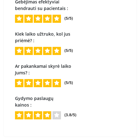
Gebėjimas efektyviai
bendrauti su pacientais :
(5/5)
Kiek laiko užtruko, kol jus
priėmė? :
(5/5)
Ar pakankamai skyrė laiko
Jums? :
(5/5)
Gydymo paslaugų
kainos :
(3.8/5)