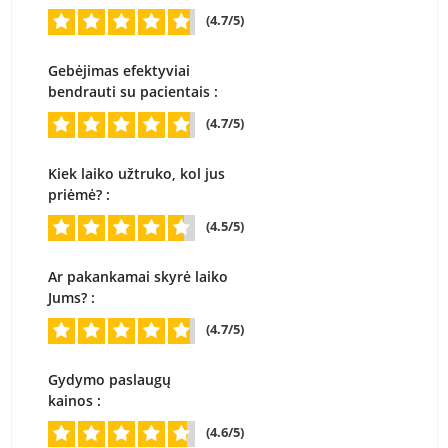
(4.7/5)
Gebėjimas efektyviai
bendrauti su pacientais :
(4.7/5)
Kiek laiko užtruko, kol jus
priėmė? :
(4.5/5)
Ar pakankamai skyrė laiko
Jums? :
(4.7/5)
Gydymo paslaugų
kainos :
(4.6/5)