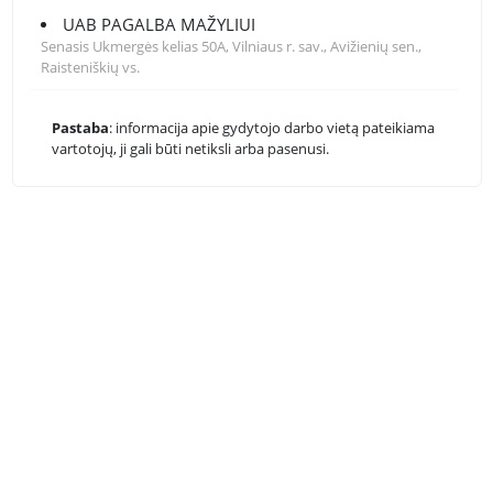
UAB PAGALBA MAŽYLIUI
Senasis Ukmergės kelias 50A, Vilniaus r. sav., Avižienių sen.,
Raisteniškių vs.
Pastaba
: informacija apie gydytojo darbo vietą pateikiama
vartotojų, ji gali būti netiksli arba pasenusi.