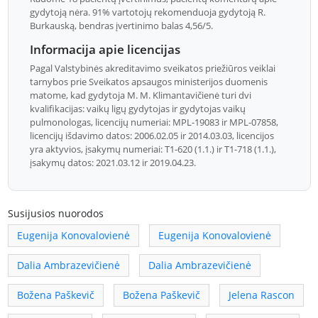
gydytoją nėra. 91% vartotojų rekomenduoja gydytoją R.
Burkauską, bendras įvertinimo balas 4,56/5.
Informacija apie licencijas
Pagal Valstybinės akreditavimo sveikatos priežiūros veiklai
tarnybos prie Sveikatos apsaugos ministerijos duomenis
matome, kad gydytoja M. M. Klimantavičienė turi dvi
kvalifikacijas: vaikų ligų gydytojas ir gydytojas vaikų
pulmonologas, licencijų numeriai: MPL-19083 ir MPL-07858,
licencijų išdavimo datos: 2006.02.05 ir 2014.03.03, licencijos
yra aktyvios, įsakymų numeriai: T1-620 (1.1.) ir T1-718 (1.1.),
įsakymų datos: 2021.03.12 ir 2019.04.23.
Susijusios nuorodos
Eugenija Konovalovienė
Eugenija Konovalovienė
Dalia Ambrazevičienė
Dalia Ambrazevičienė
Božena Paškevič
Božena Paškevič
Jelena Rascon