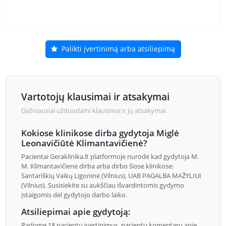
Palikti įvertinimą arba atsiliepimą
Vartotojų klausimai ir atsakymai
Dažniausiai užduodami klausimai ir jų atsakymai.
Kokiose klinikose dirba gydytoja Miglė
Leonavičiūtė Klimantavičienė?
Pacientai Geraklinika.lt platformoje nurodė kad gydytoja M.
M. Klimantavičienė dirba arba dirbo šiose klinikose:
Santariškių Vaikų Ligoninė (Vilnius), UAB PAGALBA MAŽYLIUI
(Vilnius). Susisiekite su aukščiau išvardintomis gydymo
įstaigomis dėl gydytojo darbo laiko.
Atsiliepimai apie gydytoją:
Radome 18 pacientų įvertinimus, pacientų komentarų apie