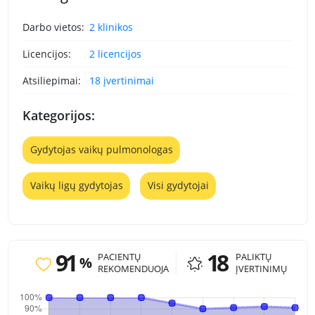
Darbo vietos:
2 klinikos
Licencijos:
2 licencijos
Atsiliepimai:
18 įvertinimai
Kategorijos:
Gydytojas vaikų pulmonologas
Vaikų ligų gydytojas
Visi gydytojai
91
18
PACIENTŲ
PALIKTŲ
%
REKOMENDUOJA
ĮVERTINIMŲ